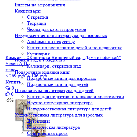
Билеты на мероприятия
Канцтовары
Открытки
Тетрадки
Чехлы для карт и пропусков
Нехудожественная литература для взрослых
Альбомы по искусству
Книги по воспитанию детей и по педагогике
Кулинария
Комплект "Каштанка.Вишневый сад. Дама с собачкой"
Новый год и Рождество
Чехов А.П.
Календари, открытки итд
мало
Подарочные издания книг
3 269 руб.
3 106 руб.
Подарочные книги для взрослых
Купить
Подарочные книги для детей
0
Познавательная литература для детей
0
Книги для подготовки к школе и хрестоматии
-5%
Научно-популярная литература
Нехудожественная литература для детей
Художественная литература для взрослых
Детективы
Классическая литература
Современная проза