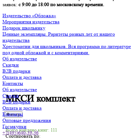
заявок:
с 9:00 до 18:00 по московскому времени.
Издательство «Обложка»
Мероприятия издательства
Подарок школьнику
Ценные экземпляры. Раритеты разных лет от нашего
издательства
Хрестоматии для школьников. Вся программа по литературе
под одной обложкой и с комментариями.
Об издательстве
Скидки
B2B подарки
Оплата и доставка
Контакты
Об издательстве
Скидки
МКСИ комплект
B2B подарки
Оплата и доставка
Контакты
Фильтр
Оптовые предложения
Госзакупки
Всего найдено книг: 111
+7(495)640-39-36
Сортировать по: