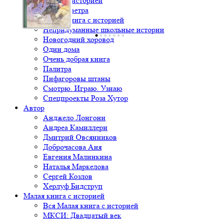
Книга с историей
Крылья ветра
Малая книга с историей
Непридуманные школьные истории
Новогодний хоровод
Один дома
Очень добрая книга
Палитра
Пифагоровы штаны
Смотрю. Играю. Узнаю
Спецпроекты Роза Хутор
Автор
Анджело Лонгони
Андреа Камиллери
Дмитрий Овсянников
Доброчасова Аня
Евгения Малинкина
Наталья Маркелова
Сергей Козлов
Херлуф Бидструп
Малая книга с историей
Вся Малая книга с историей
МКСИ: Двадцатый век