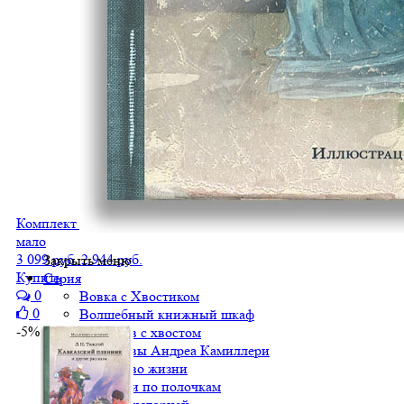
Комплект "Малая книга с историей. Сказки Востока"
мало
3 099 руб.
2 944 руб.
Закрыть меню
Купить
Серия
0
Вовка с Хвостиком
0
Волшебный книжный шкаф
-5%
Детектив с хвостом
Детективы Андреа Камиллери
Искусство жизни
Классики по полочкам