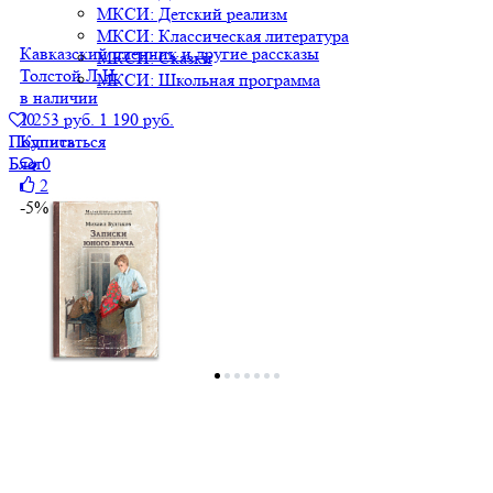
МКСИ: Детский реализм
МКСИ: Классическая литература
Кавказский пленник и другие рассказы
МКСИ: Сказки
Толстой Л.Н.
МКСИ: Школьная программа
в наличии
1 253 руб.
1 190 руб.
0
Купить
Подписаться
0
Блог
2
-5%