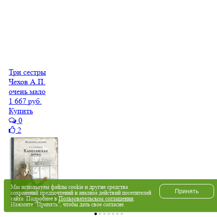
Три сестры
Чехов А.П.
очень мало
1 667 руб.
Купить
0
2
Мы используем файлы cookie и другие средства
Принять
сохранений предпочтений и анализа действий посетителей
сайта. Подробнее в
Пользовательском соглашении
.
Нажмите "Принять", чтобы дать свое согласие.