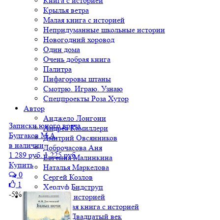
Книга с историей
Крылья ветра
Малая книга с историей
Непридуманные школьные истории
Новогодний хоровод
Один дома
Очень добрая книга
Палитра
Пифагоровы штаны
Смотрю. Играю. Узнаю
Спецпроекты Роза Хутор
Автор
Анджело Лонгони
Записки юного врача
Андреа Камиллери
Булгаков М.А.
Дмитрий Овсянников
в наличии
Доброчасова Аня
1 289 руб.
1 225 руб.
Евгения Малинкина
Купить
Наталья Маркелова
0
Сергей Козлов
1
Херлуф Бидструп
-5%
Малая книга с историей
Вся Малая книга с историей
МКСИ: Двадцатый век