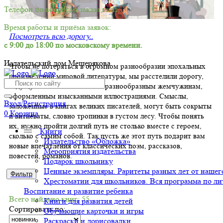
Телефон по вопросам заказа книг.
Время работы и приёма заявок:
Посмотреть всю дорогу..
с 9:00 до 18:00 по московскому времени.
Издательский дом Мещерякова
Чтобы не потеряться в огромном разнообразии эпохальных
произведений мировой литературы, мы расстелили дорогу,
ведущую наших читателей к разнообразным жемчужинам,
оформленным изысканными иллюстрациями. Смыслы,
Вход/Регистрация
заложенные в книгах великих писателей, могут быть сокрыты
0
Корзина
и витиеваты, словно тропинки в густом лесу. Чтобы понять
их, нужно пройти долгий путь не столько вместе с героем,
Книги
сколько с самим собой. Так пусть же этот путь подарит вам
Издательство «Обложка»
новые впечатления от классических поэм, рассказов,
Мероприятия издательства
повестей, романов.
Подарок школьнику
Ценные экземпляры. Раритеты разных лет от нашего
Фильтр
Хрестоматии для школьников. Вся программа по ли
Воспитание и развитие ребенка
Всего найдено книг: 55
Книги для развития детей
Сортировать по:
Обучающие карточки и игры
Раскраски и дорисовалки