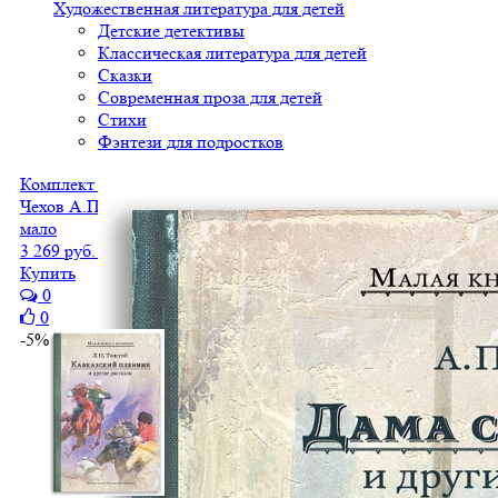
Художественная литература для детей
Детские детективы
Классическая литература для детей
Сказки
Современная проза для детей
Стихи
Фэнтези для подростков
Комплект "Каштанка.Вишневый сад. Дама с собачкой"
Чехов А.П.
мало
3 269 руб.
3 106 руб.
Купить
0
0
-5%