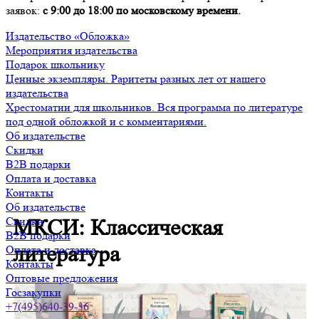
заявок:
с 9:00 до 18:00 по московскому времени.
Издательство «Обложка»
Мероприятия издательства
Подарок школьнику
Ценные экземпляры. Раритеты разных лет от нашего
издательства
Хрестоматии для школьников. Вся программа по литературе
под одной обложкой и с комментариями.
Об издательстве
Скидки
B2B подарки
Оплата и доставка
Контакты
Об издательстве
Скидки
МКСИ: Классическая
B2B подарки
литература
Оплата и доставка
Контакты
Оптовые предложения
Госзакупки
+7(495)640-39-36