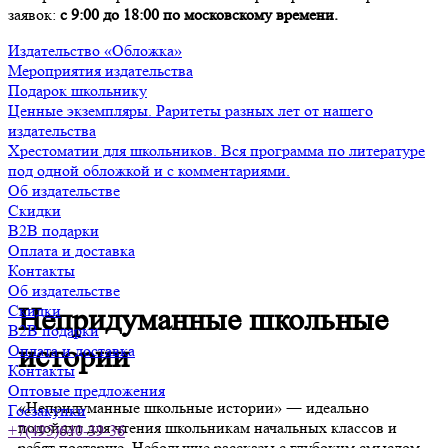
заявок:
с 9:00 до 18:00 по московскому времени.
Издательство «Обложка»
Мероприятия издательства
Подарок школьнику
Ценные экземпляры. Раритеты разных лет от нашего
издательства
Хрестоматии для школьников. Вся программа по литературе
под одной обложкой и с комментариями.
Об издательстве
Скидки
B2B подарки
Оплата и доставка
Контакты
Об издательстве
Скидки
Непридуманные школьные
B2B подарки
истории
Оплата и доставка
Контакты
Оптовые предложения
«Непридуманные школьные истории» ― идеально
Госзакупки
подойдут для чтения школьникам начальных классов и
+7(495)640-39-36
ребят постарше. Небольшие рассказы с глубоким смыслом