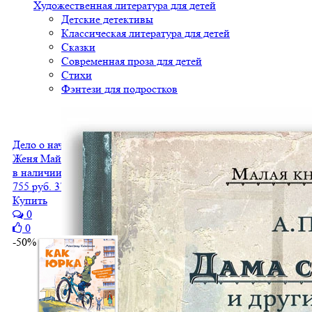
Художественная литература для детей
Детские детективы
Классическая литература для детей
Сказки
Современная проза для детей
Стихи
Фэнтези для подростков
Дело о начальной школе и другие истории Кати и Карлуши
Женя Майжук
в наличии
755 руб.
378 руб.
Купить
0
0
-50%