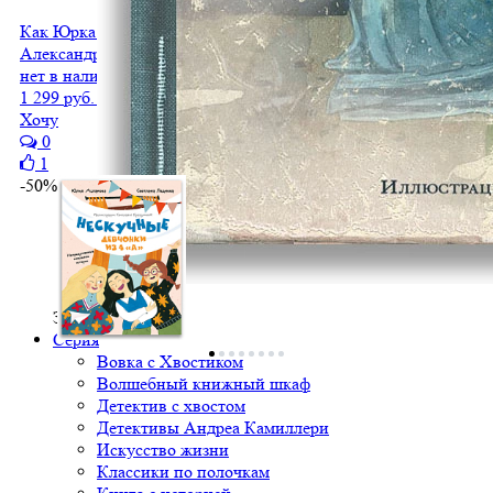
Как Юрка от школы отдыхал
Александр Колесников
нет в наличии
1 299 руб.
650 руб.
Хочу
0
1
-50%
Закрыть меню
Серия
Вовка с Хвостиком
Волшебный книжный шкаф
Детектив с хвостом
Детективы Андреа Камиллери
Искусство жизни
Классики по полочкам