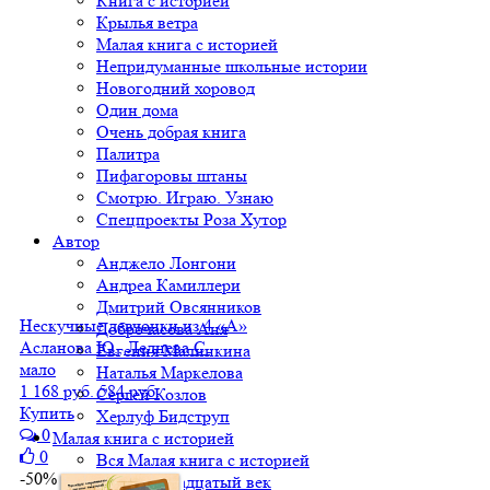
Книга с историей
Крылья ветра
Малая книга с историей
Непридуманные школьные истории
Новогодний хоровод
Один дома
Очень добрая книга
Палитра
Пифагоровы штаны
Смотрю. Играю. Узнаю
Спецпроекты Роза Хутор
Автор
Анджело Лонгони
Андреа Камиллери
Дмитрий Овсянников
Нескучные девчонки из 4 «А»
Доброчасова Аня
Асланова Ю., Леднева С.
Евгения Малинкина
мало
Наталья Маркелова
1 168 руб.
584 руб.
Сергей Козлов
Купить
Херлуф Бидструп
0
Малая книга с историей
0
Вся Малая книга с историей
-50%
МКСИ: Двадцатый век