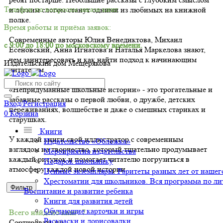
Телефон по вопросам заказа книг.
и лёгким слогом станут одними из любимых на книжной
полке.
Время работы и приёма заявок:
Современные авторы Юлия Венедиктова, Михаил
с 9:00 до 18:00 по московскому времени.
Есеновский, Анна Игнатова и Наталья Маркелова знают,
чем заинтересовать и как найти подход к начинающим
Издательский дом Мещерякова
читателям.
«Непридуманные школьные истории» - это трогательные и
забавные рассказы о первой любви, о дружбе, детских
Вход/Регистрация
переживаниях, волшебстве и даже о смешных стариках и
0
Корзина
старушках.
Книги
У каждой книги свой иллюстратор с современным
Издательство «Обложка»
взглядом на творчество, который тщательно продумывает
Мероприятия издательства
каждый рисунок и помогает читателю погрузиться в
Подарок школьнику
атмосферу каждой новой истории.
Ценные экземпляры. Раритеты разных лет от нашего
Хрестоматии для школьников. Вся программа по ли
Фильтр
Воспитание и развитие ребенка
Книги для развития детей
Обучающие карточки и игры
Всего найдено книг: 7
Раскраски и дорисовалки
Сортировать по: