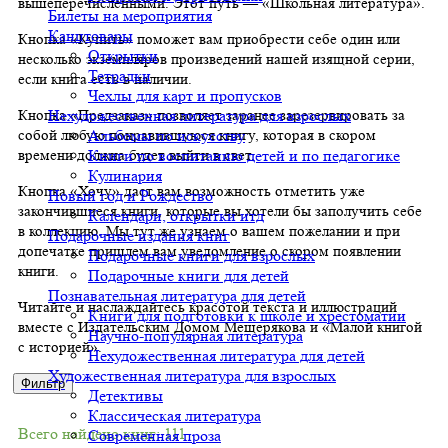
вышеперечисленными. Этот путь — «Школьная литература».
Билеты на мероприятия
Канцтовары
Кнопка «Купить» поможет вам приобрести себе один или
Открытки
несколько экземпляров произведений нашей изящной серии,
Тетрадки
если книга есть в наличии.
Чехлы для карт и пропусков
Нехудожественная литература для взрослых
Кнопка «Предзаказ» позволяет заранее зарезервировать за
Альбомы по искусству
собой любую понравившуюся книгу, которая в скором
Книги по воспитанию детей и по педагогике
времени должна будет выйти в свет.
Кулинария
Кнопка «Хочу» даст вам возможность отметить уже
Новый год и Рождество
закончившиеся книги, которые вы хотели бы заполучить себе
Календари, открытки итд
в коллекцию. Мы тут же узнаем о вашем пожелании и при
Подарочные издания книг
допечатке пришлем вам уведомление о скором появлении
Подарочные книги для взрослых
книги.
Подарочные книги для детей
Познавательная литература для детей
Читайте и наслаждайтесь красотой текста и иллюстраций
Книги для подготовки к школе и хрестоматии
вместе с Издательским Домом Мещерякова и «Малой книгой
Научно-популярная литература
с историей».
Нехудожественная литература для детей
Художественная литература для взрослых
Фильтр
Детективы
Классическая литература
Всего найдено книг: 111
Современная проза