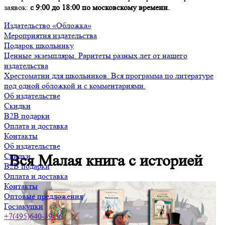
заявок:
с 9:00 до 18:00 по московскому времени.
Издательство «Обложка»
Мероприятия издательства
Подарок школьнику
Ценные экземпляры. Раритеты разных лет от нашего
издательства
Хрестоматии для школьников. Вся программа по литературе
под одной обложкой и с комментариями.
Об издательстве
Скидки
B2B подарки
Оплата и доставка
Контакты
Об издательстве
Скидки
Вся Малая книга с историей
B2B подарки
Оплата и доставка
Контакты
Оптовые предложения
Госзакупки
+7(495)640-39-36