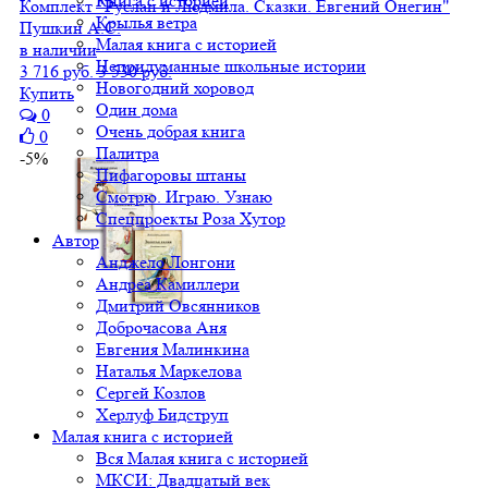
Книга с историей
Комплект "Руслан и Людмила. Сказки. Евгений Онегин"
Крылья ветра
Пушкин А.С.
Малая книга с историей
в наличии
Непридуманные школьные истории
3 716 руб.
3 530 руб.
Новогодний хоровод
Купить
Один дома
0
Очень добрая книга
0
Палитра
-5%
Пифагоровы штаны
Смотрю. Играю. Узнаю
Спецпроекты Роза Хутор
Автор
Анджело Лонгони
Андреа Камиллери
Дмитрий Овсянников
Доброчасова Аня
Евгения Малинкина
Наталья Маркелова
Сергей Козлов
Херлуф Бидструп
Малая книга с историей
Вся Малая книга с историей
МКСИ: Двадцатый век