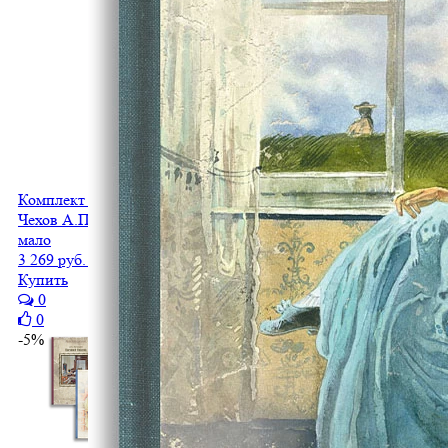
Комплект "Каштанка.Вишневый сад. Дама с собачкой"
Чехов А.П.
мало
3 269 руб.
3 106 руб.
Купить
0
0
-5%