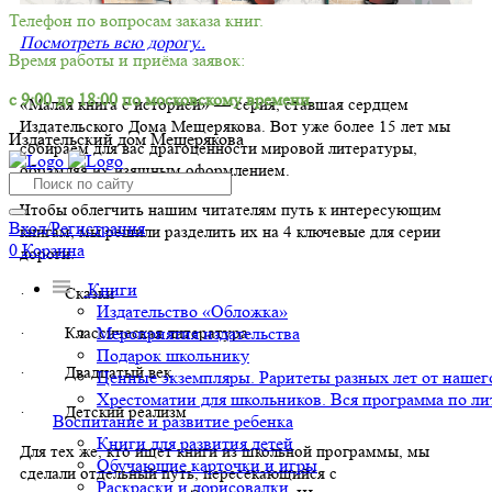
Телефон по вопросам заказа книг.
Посмотреть всю дорогу..
Время работы и приёма заявок:
с 9:00 до 18:00 по московскому времени.
«Малая книга с историей» — серия, ставшая сердцем
Издательского Дома Мещерякова. Вот уже более 15 лет мы
Издательский дом Мещерякова
собираем для вас драгоценности мировой литературы,
обрамляя их изящным оформлением.
Чтобы облегчить нашим читателям путь к интересующим
Вход/Регистрация
книгам, мы решили разделить их на 4 ключевые для серии
0
Корзина
дороги:
Книги
· Сказки
Издательство «Обложка»
Мероприятия издательства
· Классическая литература
Подарок школьнику
· Двадцатый век
Ценные экземпляры. Раритеты разных лет от нашего
Хрестоматии для школьников. Вся программа по ли
· Детский реализм
Воспитание и развитие ребенка
Книги для развития детей
Для тех же, кто ищет книги из школьной программы, мы
Обучающие карточки и игры
сделали отдельный путь, пересекающийся с
Раскраски и дорисовалки