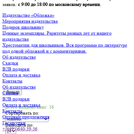
заявок:
с 9:00 до 18:00 по московскому времени.
Издательство «Обложка»
Мероприятия издательства
Подарок школьнику
Ценные экземпляры. Раритеты разных лет от нашего
издательства
Хрестоматии для школьников. Вся программа по литературе
под одной обложкой и с комментариями.
Об издательстве
Скидки
B2B подарки
Оплата и доставка
Контакты
Об издательстве
Фильтр
Скидки
B2B подарки
Оплата и доставка
Всего найдено книг: 16
Контакты
Сортировать по:
Оптовые предложения
Госзакупки
Выводить по:
+7(495)640-39-36