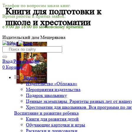
Телефон по вопросам заказа книг.
Книги для подготовки к
Время работы и приёма заявок:
школе и хрестоматии
с 9:00 до 18:00 по московскому времени.
Издательский дом Мещерякова
-30%
Вход/Регистрация
0
Корзина
Книги
Издательство «Обложка»
Мероприятия издательства
Подарок школьнику
Ценные экземпляры. Раритеты разных лет от нашего
Хрестоматии для школьников. Вся программа по ли
Воспитание и развитие ребенка
Книги для развития детей
Обучающие карточки и игры
Раскраски и дорисовалки