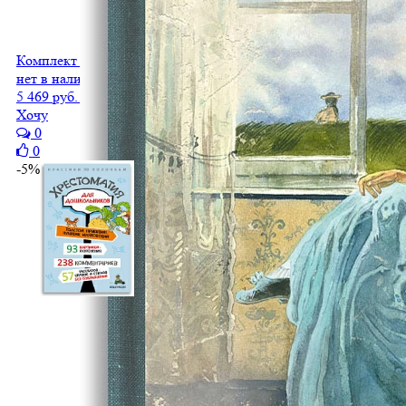
Комплект «Чудесные традиции» из трех книг
нет в наличии
5 469 руб.
5 196 руб.
Хочу
0
0
-5%