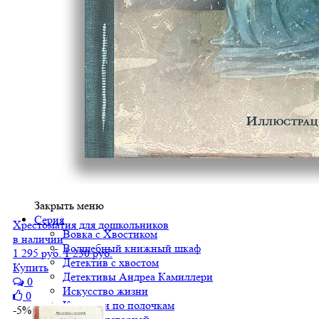
Закрыть меню
Серия
Хрестоматия для дошкольников
Вовка с Хвостиком
в наличии
Волшебный книжный шкаф
1 295 руб.
1 230 руб.
Детектив с хвостом
Купить
Детективы Андреа Камиллери
0
Искусство жизни
0
Классики по полочкам
-5%