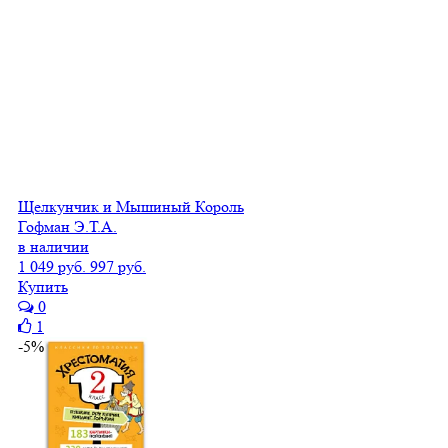
Щелкунчик и Мышиный Король
Гофман Э.Т.А.
в наличии
1 049 руб.
997 руб.
Купить
0
1
-5%