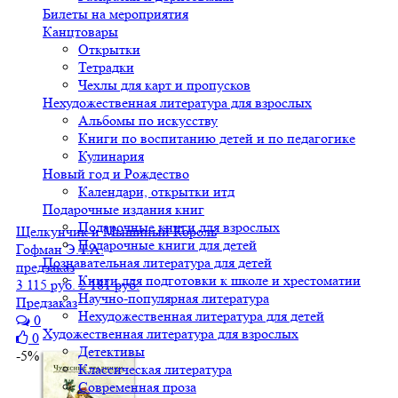
Билеты на мероприятия
Канцтовары
Открытки
Тетрадки
Чехлы для карт и пропусков
Нехудожественная литература для взрослых
Альбомы по искусству
Книги по воспитанию детей и по педагогике
Кулинария
Новый год и Рождество
Календари, открытки итд
Подарочные издания книг
Подарочные книги для взрослых
Щелкунчик и Мышиный Король
Подарочные книги для детей
Гофман Э.Т.А.
Познавательная литература для детей
предзаказ
Книги для подготовки к школе и хрестоматии
3 115 руб.
2 181 руб.
Научно-популярная литература
Предзаказ
Нехудожественная литература для детей
0
Художественная литература для взрослых
0
Детективы
-5%
Классическая литература
Современная проза