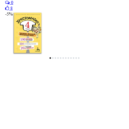
0
8
-5%