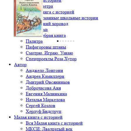
Книга с историей
Крылья ветра
Малая книга с историей
Непридуманные школьные истории
Новогодний хоровод
Один дома
Очень добрая книга
Палитра
Пифагоровы штаны
Смотрю. Играю. Узнаю
Спецпроекты Роза Хутор
Автор
Анджело Лонгони
Андреа Камиллери
Дмитрий Овсянников
Доброчасова Аня
Евгения Малинкина
Наталья Маркелова
Сергей Козлов
Херлуф Бидструп
Малая книга с историей
Вся Малая книга с историей
МКСИ: Двадцатый век