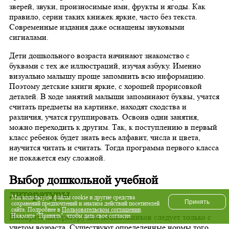
зверей, звуки, произносимые ими, фрукты и ягоды. Как
правило, серии таких книжек яркие, часто без текста.
Современные издания даже оснащены звуковыми
сигналами.
Дети дошкольного возраста начинают знакомство с
буквами с тех же иллюстраций, изучая азбуку. Именно
визуально малышу проще запомнить всю информацию.
Поэтому детские книги яркие, с хорошей прорисовкой
деталей. В ходе занятий малыши запоминают буквы, учатся
считать предметы на картинке, находят сходства и
различия, учатся группировать. Освоив одни занятия,
можно переходить к другим. Так, к поступлению в первый
класс ребенок будет знать весь алфавит, числа и цвета,
научится читать и считать. Тогда программа первого класса
не покажется ему сложной.
Выбор дошкольной учебной
литературы
Мы используем файлы cookie и другие средства
Принять
сохранений предпочтений и анализа действий посетителей
сайта. Подробнее в
Пользовательском соглашении
.
Нажмите "Принять", чтобы дать свое согласие.
Выбирать литературу для дошкольников следует только с
учетом возраста. Существуют определенные нормы того,