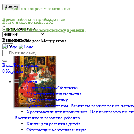
Фильтр
Телефон по вопросам заказа книг.
Время работы и приёма заявок:
Всего найдено книг: 252
Сортировать по:
с 9:00 до 18:00 по московскому времени.
Выводить по:
Издательский дом Мещерякова
-30%
Вход/Регистрация
0
Корзина
Книги
Издательство «Обложка»
Мероприятия издательства
Подарок школьнику
Ценные экземпляры. Раритеты разных лет от нашего
Хрестоматии для школьников. Вся программа по ли
Воспитание и развитие ребенка
Книги для развития детей
Обучающие карточки и игры