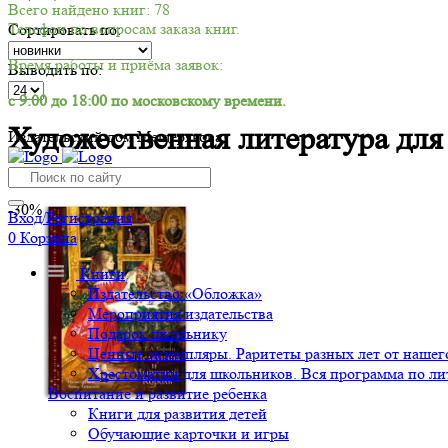
Всего найдено книг: 78
Телефон по вопросам заказа книг.
Сортировать по:
Время работы и приёма заявок:
Выводить по:
с 9:00 до 18:00 по московскому времени.
Художественная литература для
Издательский дом Мещерякова
-30%
Вход/Регистрация
0
Корзина
Книги
Издательство «Обложка»
Мероприятия издательства
Подарок школьнику
Ценные экземпляры. Раритеты разных лет от нашего
Хрестоматии для школьников. Вся программа по ли
Воспитание и развитие ребенка
Книги для развития детей
Обучающие карточки и игры