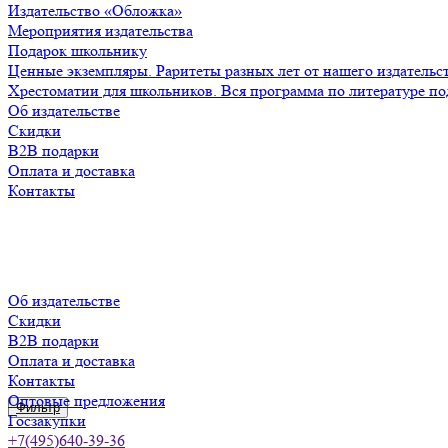
Издательство «Обложка»
Мероприятия издательства
Подарок школьнику
Ценные экземпляры. Раритеты разных лет от нашего издательс
Хрестоматии для школьников. Вся программа по литературе по
Об издательстве
Скидки
B2B подарки
Оплата и доставка
Контакты
Об издательстве
Скидки
B2B подарки
Оплата и доставка
Контакты
Оптовые предложения
Фильтр
Госзакупки
+7(495)640-39-36