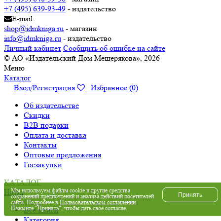
+7 (495) 639-93-49
- издательство
E-mail:
shop@idmkniga.ru
- магазин
info@idmkniga.ru
- издательство
Личный кабинет
Сообщить об ошибке на сайте
© АО «Издательский Дом Мещерякова», 2026
Меню
Каталог
Вход/Регистрация
Избранное (
0
)
Об издательстве
Скидки
B2B подарки
Оплата и доставка
Контакты
Оптовые предложения
Госзакупки
КАТАЛОГ
Мы используем файлы cookie и другие средства
Назад
Принять
сохранений предпочтений и анализа действий посетителей
сайта. Подробнее в
Пользовательском соглашении
.
Нажмите "Принять", чтобы дать свое согласие.
Все книги
Категория