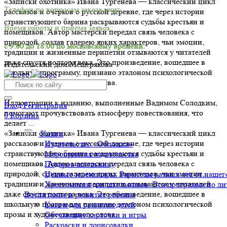
«Записки охотника» Ивана Тургенева — классический цикл
Телефон по вопросам заказа книг.
рассказов и очерков о русской деревне, где через истории
странствующего барина раскрываются судьбы крестьян и
Время работы и приёма заявок:
помещиков. Автор мастерски передал связь человека с
природой, создав галерею ярких характеров, чьи эмоции,
с 9:00 до 18:00 по московскому времени.
традиции и жизненные перипетии отзываются у читателей
даже спустя полтора века. Это произведение, вошедшее в
Издательский дом Мещерякова
школьную программу, признано эталоном психологической
прозы и художественного слова.
Иллюстрации к изданию, выполненные Вадимом Солодким,
Вход/Регистрация
помогают прочувствовать атмосферу повествования, что
0
Корзина
делает ...
«Записки охотника» Ивана Тургенева — классический цикл
Книги
рассказов и очерков о русской деревне, где через истории
Издательство «Обложка»
странствующего барина раскрываются судьбы крестьян и
Мероприятия издательства
помещиков. Автор мастерски передал связь человека с
Подарок школьнику
природой, создав галерею ярких характеров, чьи эмоции,
Ценные экземпляры. Раритеты разных лет от нашего
традиции и жизненные перипетии отзываются у читателей
Хрестоматии для школьников. Вся программа по ли
даже спустя полтора века. Это произведение, вошедшее в
Воспитание и развитие ребенка
школьную программу, признано эталоном психологической
Книги для развития детей
прозы и художественного слова.
Обучающие карточки и игры
Раскраски и дорисовалки