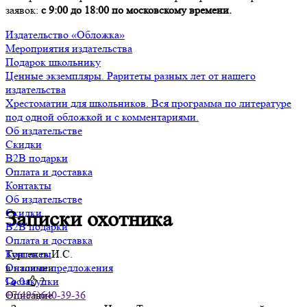
заявок:
с 9:00 до 18:00 по московскому времени.
Издательство «Обложка»
Мероприятия издательства
Подарок школьнику
Ценные экземпляры. Раритеты разных лет от нашего
издательства
Хрестоматии для школьников. Вся программа по литературе
под одной обложкой и с комментариями.
Об издательстве
Скидки
B2B подарки
Оплата и доставка
Контакты
Об издательстве
Скидки
Записки охотника
B2B подарки
Оплата и доставка
Тургенев И.С.
Контакты
в наличии
Оптовые предложения
0
2
Госзакупки
Описание
+7(495)640-39-36