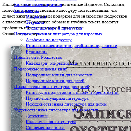
Иллюстрации к изданию, выполненные Вадимом Солодким,
Билеты на мероприятия
помогают прочувствовать атмосферу повествования, что
Канцтовары
делает книгу идеальным подарком для знакомства подростков
Открытки
с классикой. Красочные образы и глубина текста помогут
Тетрадки
пробудить интерес к русской литературе.
Чехлы для карт и пропусков
Оглавление/содержание
Нехудожественная литература для взрослых
Альбомы по искусству
Книги по воспитанию детей и по педагогике
Кулинария
Новый год и Рождество
Календари, открытки итд
Подарочные издания книг
Подарочные книги для взрослых
Подарочные книги для детей
Познавательная литература для детей
Книги для подготовки к школе и хрестоматии
Научно-популярная литература
Нехудожественная литература для детей
Художественная литература для взрослых
Детективы
Классическая литература
Современная проза