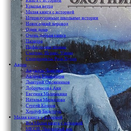
Книга с историей
Крылья ветра
Малая книга с историей
Непридуманные школьные истории
Новогодний хоровод
Один дома
Очень добрая книга
Палитра
Пифагоровы штаны
Смотрю. Играю. Узнаю
Спецпроекты Роза Хутор
Автор
Анджело Лонгони
Андреа Камиллери
Дмитрий Овсянников
Доброчасова Аня
Евгения Малинкина
Наталья Маркелова
Сергей Козлов
Херлуф Бидструп
Малая книга с историей
Вся Малая книга с историей
МКСИ: Двадцатый век