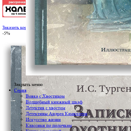
Заказать корпоративный тираж
-5%
Закрыть меню
Серия
Вовка с Хвостиком
Волшебный книжный шкаф
Детектив с хвостом
Детективы Андреа Камиллери
Искусство жизни
Классики по полочкам