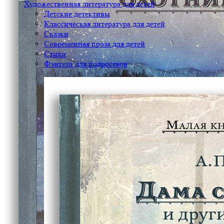
Художественная литература для детей
Детские детективы
Классическая литература для детей
Сказки
Современная проза для детей
Стихи
Фэнтези для подростков