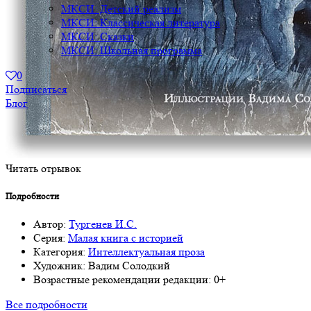
МКСИ: Детский реализм
МКСИ: Классическая литература
МКСИ: Сказки
МКСИ: Школьная программа
0
Подписаться
Блог
Читать отрывок
Подробности
Автор:
Тургенев И.С.
Серия:
Малая книга с историей
Категория:
Интеллектуальная проза
Художник:
Вадим Солодкий
Возрастные рекомендации редакции:
0+
Все подробности