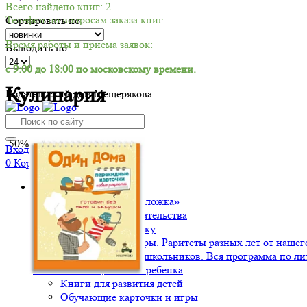
Всего найдено книг: 2
Телефон по вопросам заказа книг.
Сортировать по:
Время работы и приёма заявок:
Выводить по:
с 9:00 до 18:00 по московскому времени.
Кулинария
Издательский дом Мещерякова
-50%
Вход/Регистрация
0
Корзина
Книги
Издательство «Обложка»
Мероприятия издательства
Подарок школьнику
Ценные экземпляры. Раритеты разных лет от нашего
Хрестоматии для школьников. Вся программа по ли
Воспитание и развитие ребенка
Книги для развития детей
Обучающие карточки и игры