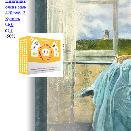
Пингвины учат алфавит
очень мало
420 руб.
210 руб.
Купить
0
1
-50%