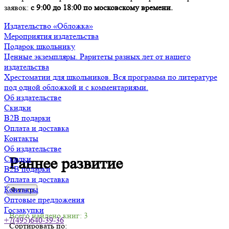
заявок:
с 9:00 до 18:00 по московскому времени.
Издательство «Обложка»
Мероприятия издательства
Подарок школьнику
Ценные экземпляры. Раритеты разных лет от нашего
издательства
Хрестоматии для школьников. Вся программа по литературе
под одной обложкой и с комментариями.
Об издательстве
Скидки
B2B подарки
Оплата и доставка
Контакты
Об издательстве
Скидки
Раннее развитие
B2B подарки
Оплата и доставка
Контакты
Фильтр
Оптовые предложения
Госзакупки
Всего найдено книг: 3
+7(495)640-39-36
Сортировать по: