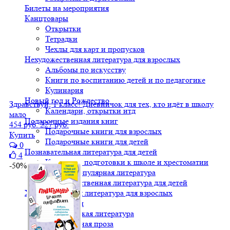
Билеты на мероприятия
Канцтовары
Открытки
Тетрадки
Чехлы для карт и пропусков
Нехудожественная литература для взрослых
Альбомы по искусству
Книги по воспитанию детей и по педагогике
Кулинария
Новый год и Рождество
Здравствуй, 1 класс! Дневничок для тех, кто идёт в школу
Календари, открытки итд
мало
Подарочные издания книг
454 руб.
227 руб.
Подарочные книги для взрослых
Купить
Подарочные книги для детей
0
Познавательная литература для детей
4
Книги для подготовки к школе и хрестоматии
-50%
Научно-популярная литература
Нехудожественная литература для детей
Художественная литература для взрослых
Детективы
Классическая литература
Современная проза