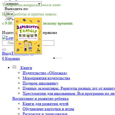
Телефон по вопросам заказа книг.
Выводить по:
Время работы и приёма заявок:
-50%
с 9:00 до 18:00 по московскому времени.
Издательский дом Мещерякова
Вход/Регистрация
0
Корзина
Книги
Издательство «Обложка»
Мероприятия издательства
Подарок школьнику
Ценные экземпляры. Раритеты разных лет от нашего
Хрестоматии для школьников. Вся программа по ли
Воспитание и развитие ребенка
Книги для развития детей
Обучающие карточки и игры
Раскраски и дорисовалки