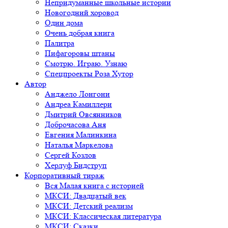
Непридуманные школьные истории
Новогодний хоровод
Один дома
Очень добрая книга
Палитра
Пифагоровы штаны
Смотрю. Играю. Узнаю
Спецпроекты Роза Хутор
Автор
Анджело Лонгони
Андреа Камиллери
Дмитрий Овсянников
Доброчасова Аня
Евгения Малинкина
Наталья Маркелова
Сергей Козлов
Херлуф Бидструп
Корпоративный тираж
Вся Малая книга с историей
МКСИ: Двадцатый век
МКСИ: Детский реализм
МКСИ: Классическая литература
МКСИ: Сказки