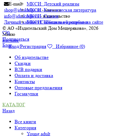
E-mail:
МКСИ: Детский реализм
shop@idmkniga.ru
- магазин
МКСИ: Классическая литература
info@idmkniga.ru
- издательство
МКСИ: Сказки
Личный кабинет
Сообщить об ошибке на сайте
МКСИ: Школьная программа
© АО «Издательский Дом Мещерякова», 2026
0
Меню
Подписаться
Каталог
Блог
Вход/Регистрация
Избранное (
0
)
Об издательстве
Скидки
B2B подарки
Оплата и доставка
Контакты
Оптовые предложения
Госзакупки
КАТАЛОГ
Назад
Все книги
Категория
Young adult