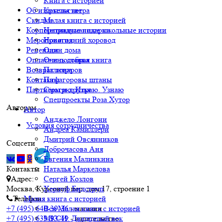
Книга с историей
Об издательстве
Крылья ветра
Скидки
Малая книга с историей
Корпоративные подарки
Непридуманные школьные истории
Мероприятия
Новогодний хоровод
Рецензии
Один дома
Оплата и доставка
Очень добрая книга
Возврат товаров
Палитра
Контакты
Пифагоровы штаны
Партнёры и друзья
Смотрю. Играю. Узнаю
Спецпроекты Роза Хутор
Авторам
Автор
Анджело Лонгони
Условия сотрудничества
Андреа Камиллери
Дмитрий Овсянников
Соцсети
Доброчасова Аня
Евгения Малинкина
Контакты
Наталья Маркелова
Адрес:
Сергей Козлов
Москва, Курсовой пер, дом 17, строение 1
Херлуф Бидструп
Телефон:
Малая книга с историей
+7 (495) 640-39-36
- магазин
Вся Малая книга с историей
+7 (495) 639-93-49
- издательство
МКСИ: Двадцатый век