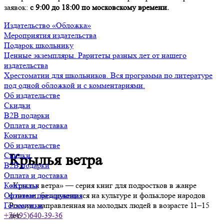
заявок:
с 9:00 до 18:00 по московскому времени.
Издательство «Обложка»
Мероприятия издательства
Подарок школьнику
Ценные экземпляры. Раритеты разных лет от нашего
издательства
Хрестоматии для школьников. Вся программа по литературе
под одной обложкой и с комментариями.
Об издательстве
Скидки
B2B подарки
Оплата и доставка
Контакты
Об издательстве
Скидки
Крылья ветра
B2B подарки
Оплата и доставка
«Крылья ветра» — серия книг для подростков в жанре
Контакты
фэнтези, базирующаяся на культуре и фольклоре народов
Оптовые предложения
России, направленная на молодых людей в возрасте 11–15
Госзакупки
лет.
+7(495)640-39-36