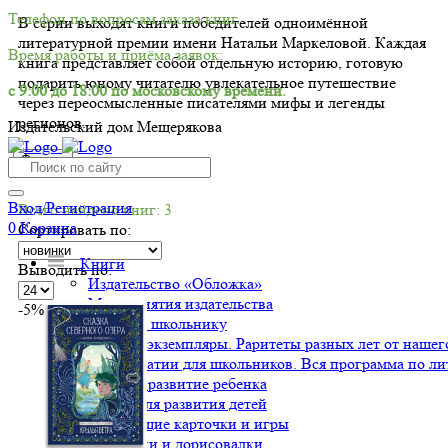
Телефон по вопросам заказа книг.
В серии выходят книги победителей одноимённой
литературной премии имени Натальи Маркеловой. Каждая
Время работы и приёма заявок:
книга представляет собой отдельную историю, готовую
подарить юному читателю увлекательное путешествие
с 9:00 до 18:00 по московскому времени.
через переосмысленные писателями мифы и легенды
регионов.
Издательский дом Мещерякова
Фильтр
Вход/Регистрация
Всего найдено книг: 3
0
Корзина
Сортировать по:
Книги
Выводить по:
Издательство «Обложка»
Мероприятия издательства
-5%
Подарок школьнику
Ценные экземпляры. Раритеты разных лет от нашего
Хрестоматии для школьников. Вся программа по ли
Воспитание и развитие ребенка
Книги для развития детей
Обучающие карточки и игры
Раскраски и дорисовалки