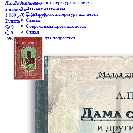
Художественная литература для детей
Янина Анищенко
Детские детективы
в наличии
Классическая литература для детей
1 060 руб.
1 007 руб.
Сказки
Купить
Современная проза для детей
0
Стихи
0
Фэнтези для подростков
-5%