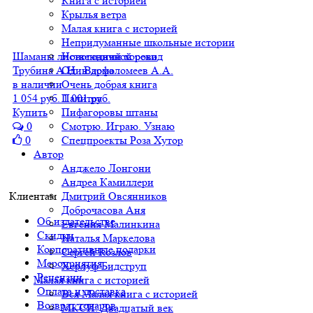
Книга с историей
Крылья ветра
Малая книга с историей
Непридуманные школьные истории
Шаманы лиственничной реки
Новогодний хоровод
Трубина А.Н., Варфоломеев А.А.
Один дома
в наличии
Очень добрая книга
1 054 руб.
1 001 руб.
Палитра
Купить
Пифагоровы штаны
0
Смотрю. Играю. Узнаю
0
Спецпроекты Роза Хутор
Автор
Анджело Лонгони
Андреа Камиллери
Клиентам
Дмитрий Овсянников
Доброчасова Аня
Об издательстве
Евгения Малинкина
Скидки
Наталья Маркелова
Корпоративные подарки
Сергей Козлов
Мероприятия
Херлуф Бидструп
Рецензии
Малая книга с историей
Оплата и доставка
Вся Малая книга с историей
Возврат товаров
МКСИ: Двадцатый век