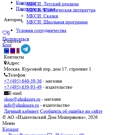
Контакты
МКСИ: Детский реализм
Партнёры и друзья
МКСИ: Классическая литература
МКСИ: Сказки
Авторам
МКСИ: Школьная программа
Условия сотрудничества
0
Подписаться
Соцсети
Блог
Контакты
Адрес:
Москва, Курсовой пер, дом 17, строение 1
Телефон:
+7 (495) 640-39-36
- магазин
+7 (495) 639-93-49
- издательство
E-mail:
shop@idmkniga.ru
- магазин
info@idmkniga.ru
- издательство
Личный кабинет
Сообщить об ошибке на сайте
© АО «Издательский Дом Мещерякова», 2026
Меню
Каталог