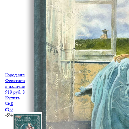
Город зилантов
Феоктистова О.М.
в наличии
919 руб.
873 руб.
Купить
0
0
-5%