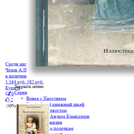
Среди милых москвичей
Чехов А.П.
в наличии
1 164 руб.
582 руб.
Закрыть меню
Купить
Серия
0
Вовка с Хвостиком
2
Волшебный книжный шкаф
-50%
Детектив с хвостом
Детективы Андреа Камиллери
Искусство жизни
Классики по полочкам