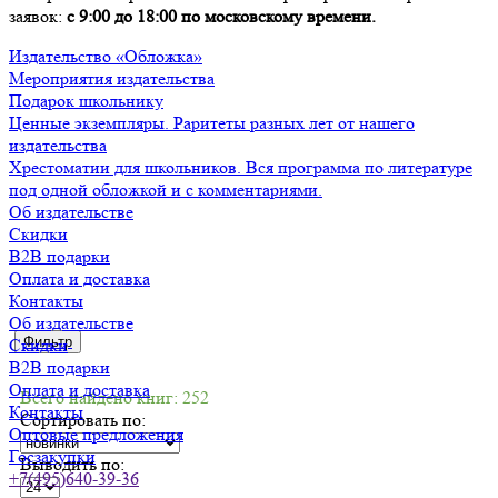
заявок:
с 9:00 до 18:00 по московскому времени.
Издательство «Обложка»
Мероприятия издательства
Подарок школьнику
Ценные экземпляры. Раритеты разных лет от нашего
издательства
Хрестоматии для школьников. Вся программа по литературе
под одной обложкой и с комментариями.
Об издательстве
Скидки
B2B подарки
Оплата и доставка
Контакты
Об издательстве
Фильтр
Скидки
B2B подарки
Оплата и доставка
Всего найдено книг: 252
Контакты
Сортировать по:
Оптовые предложения
Госзакупки
Выводить по:
+7(495)640-39-36