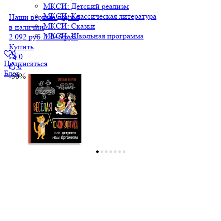
МКСИ: Детский реализм
МКСИ: Классическая литература
Наши верные друзья
МКСИ: Сказки
в наличии
МКСИ: Школьная программа
2 092 руб.
1 046 руб.
Купить
0
0
Подписаться
0
Блог
-50%