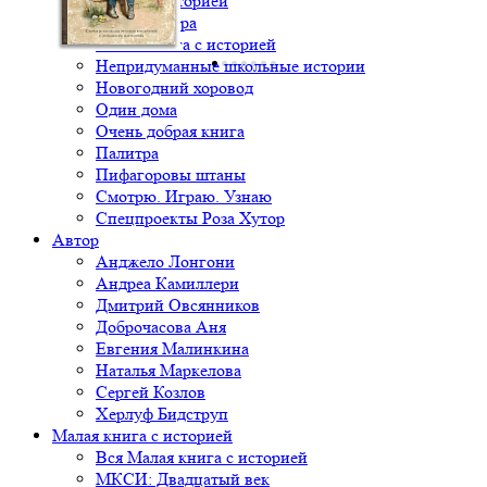
Книга с историей
Крылья ветра
Малая книга с историей
Непридуманные школьные истории
Новогодний хоровод
Один дома
Очень добрая книга
Палитра
Пифагоровы штаны
Смотрю. Играю. Узнаю
Спецпроекты Роза Хутор
Автор
Анджело Лонгони
Андреа Камиллери
Дмитрий Овсянников
Доброчасова Аня
Евгения Малинкина
Наталья Маркелова
Сергей Козлов
Херлуф Бидструп
Малая книга с историей
Вся Малая книга с историей
МКСИ: Двадцатый век