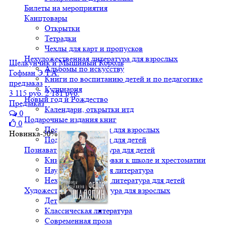
Билеты на мероприятия
Канцтовары
Открытки
Тетрадки
Чехлы для карт и пропусков
Нехудожественная литература для взрослых
Щелкунчик и Мышиный Король
Альбомы по искусству
Гофман Э.Т.А.
Книги по воспитанию детей и по педагогике
предзаказ
Кулинария
3 115 руб.
2 181 руб.
Новый год и Рождество
Предзаказ
Календари, открытки итд
0
Подарочные издания книг
0
Подарочные книги для взрослых
Новинка
-50%
Подарочные книги для детей
Познавательная литература для детей
Книги для подготовки к школе и хрестоматии
Научно-популярная литература
Нехудожественная литература для детей
Художественная литература для взрослых
Детективы
Классическая литература
Современная проза