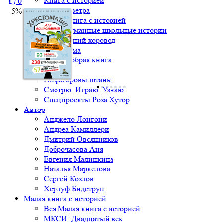
Книга с историей
0
Крылья ветра
-5%
Малая книга с историей
Непридуманные школьные истории
Новогодний хоровод
Один дома
Очень добрая книга
Палитра
Пифагоровы штаны
Смотрю. Играю. Узнаю
Спецпроекты Роза Хутор
Автор
Анджело Лонгони
Андреа Камиллери
Дмитрий Овсянников
Доброчасова Аня
Евгения Малинкина
Наталья Маркелова
Сергей Козлов
Херлуф Бидструп
Малая книга с историей
Вся Малая книга с историей
МКСИ: Двадцатый век