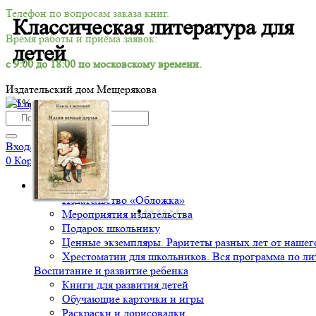
Телефон по вопросам заказа книг.
Классическая литература для
Время работы и приёма заявок:
детей
с 9:00 до 18:00 по московскому времени.
Издательский дом Мещерякова
-5%
Вход/Регистрация
0
Корзина
Книги
Издательство «Обложка»
Мероприятия издательства
Подарок школьнику
Ценные экземпляры. Раритеты разных лет от нашего
Хрестоматии для школьников. Вся программа по ли
Воспитание и развитие ребенка
Книги для развития детей
Обучающие карточки и игры
Раскраски и дорисовалки