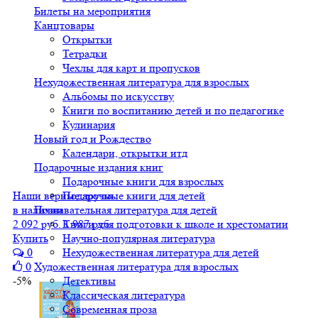
Билеты на мероприятия
Канцтовары
Открытки
Тетрадки
Чехлы для карт и пропусков
Нехудожественная литература для взрослых
Альбомы по искусству
Книги по воспитанию детей и по педагогике
Кулинария
Новый год и Рождество
Календари, открытки итд
Подарочные издания книг
Подарочные книги для взрослых
Наши верные друзья
Подарочные книги для детей
в наличии
Познавательная литература для детей
2 092 руб.
1 987 руб.
Книги для подготовки к школе и хрестоматии
Купить
Научно-популярная литература
0
Нехудожественная литература для детей
0
Художественная литература для взрослых
-5%
Детективы
Классическая литература
Современная проза