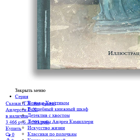
Закрыть меню
Серия
Вовка с Хвостиком
Сказки (Г.Х. Андерсен)
Волшебный книжный шкаф
Андерсен Г.-Х.
Детектив с хвостом
в наличии
Детективы Андреа Камиллери
3 466 руб.
3 293 руб.
Искусство жизни
Купить
Классики по полочкам
0