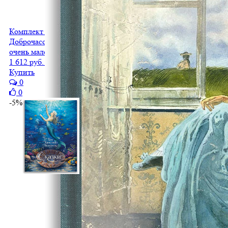
Комплект "Школьные приключения Хвостика. 2 книги"
Доброчасова Аня
очень мало
1 612 руб.
1 531 руб.
Купить
0
0
-5%