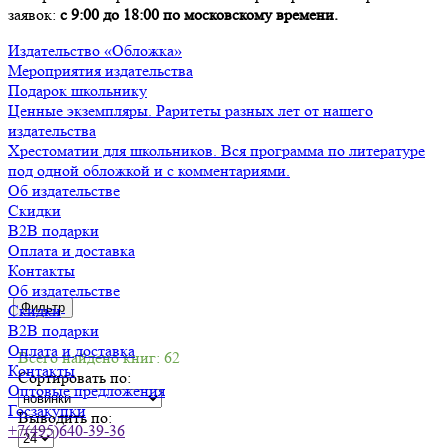
заявок:
с 9:00 до 18:00 по московскому времени.
Издательство «Обложка»
Мероприятия издательства
Подарок школьнику
Ценные экземпляры. Раритеты разных лет от нашего
издательства
Хрестоматии для школьников. Вся программа по литературе
под одной обложкой и с комментариями.
Об издательстве
Скидки
B2B подарки
Оплата и доставка
Контакты
Об издательстве
Фильтр
Скидки
B2B подарки
Оплата и доставка
Всего найдено книг: 62
Контакты
Сортировать по:
Оптовые предложения
Госзакупки
Выводить по:
+7(495)640-39-36