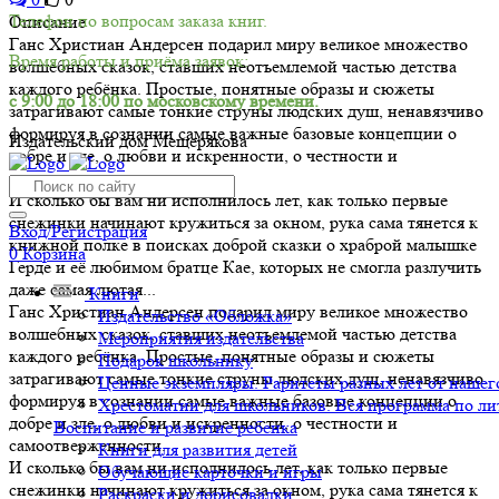
Телефон по вопросам заказа книг.
Описание
Ганс Христиан Андерсен подарил миру великое множество
Время работы и приёма заявок:
волшебных сказок, ставших неотъемлемой частью детства
каждого ребёнка. Простые, понятные образы и сюжеты
с 9:00 до 18:00 по московскому времени.
затрагивают самые тонкие струны людских душ, ненавязчиво
формируя в сознании самые важные базовые концепции о
Издательский дом Мещерякова
добре и зле, о любви и искренности, о честности и
самоотверженности.
И сколько бы вам ни исполнилось лет, как только первые
снежинки начинают кружиться за окном, рука сама тянется к
Вход/Регистрация
книжной полке в поисках доброй сказки о храброй малышке
0
Корзина
Герде и её любимом братце Кае, которых не смогла разлучить
даже самая лютая...
Книги
Ганс Христиан Андерсен подарил миру великое множество
Издательство «Обложка»
волшебных сказок, ставших неотъемлемой частью детства
Мероприятия издательства
каждого ребёнка. Простые, понятные образы и сюжеты
Подарок школьнику
затрагивают самые тонкие струны людских душ, ненавязчиво
Ценные экземпляры. Раритеты разных лет от нашего
формируя в сознании самые важные базовые концепции о
Хрестоматии для школьников. Вся программа по ли
добре и зле, о любви и искренности, о честности и
Воспитание и развитие ребенка
самоотверженности.
Книги для развития детей
И сколько бы вам ни исполнилось лет, как только первые
Обучающие карточки и игры
снежинки начинают кружиться за окном, рука сама тянется к
Раскраски и дорисовалки