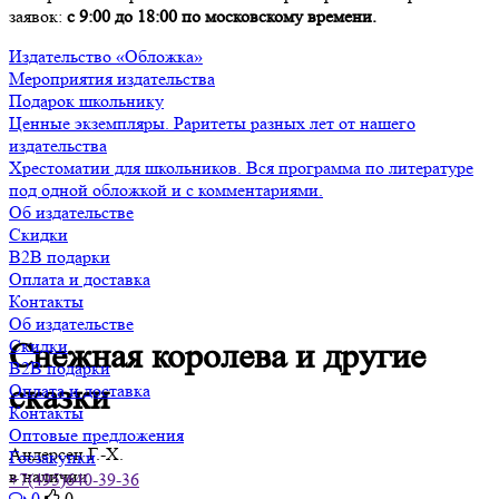
заявок:
с 9:00 до 18:00 по московскому времени.
Издательство «Обложка»
Мероприятия издательства
Подарок школьнику
Ценные экземпляры. Раритеты разных лет от нашего
издательства
Хрестоматии для школьников. Вся программа по литературе
под одной обложкой и с комментариями.
Об издательстве
Скидки
B2B подарки
Оплата и доставка
Контакты
Об издательстве
Скидки
Снежная королева и другие
B2B подарки
сказки
Оплата и доставка
Контакты
Оптовые предложения
Андерсен Г.-Х.
Госзакупки
в наличии
+7(495)640-39-36
0
0