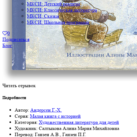
МКСИ: Детский реализм
МКСИ: Классическая литература
МКСИ: Сказки
МКСИ: Школьная программа
0
Подписаться
Блог
Читать отрывок
Подробности
Автор:
Андерсен Г.-Х.
Серия:
Малая книга с историей
Категория:
Художественная литература для детей
Художник:
Салтыкова Алина Мария Михайловна
Перевод:
Ганзен А.В., Ганзен П.Г.