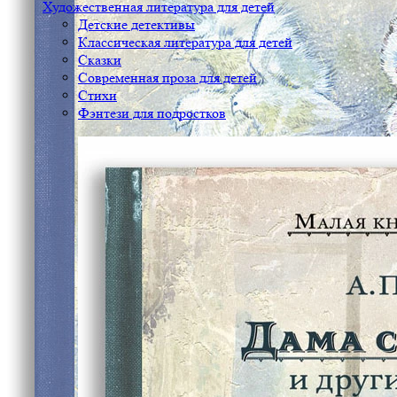
Художественная литература для детей
Детские детективы
Классическая литература для детей
Сказки
Современная проза для детей
Стихи
Фэнтези для подростков