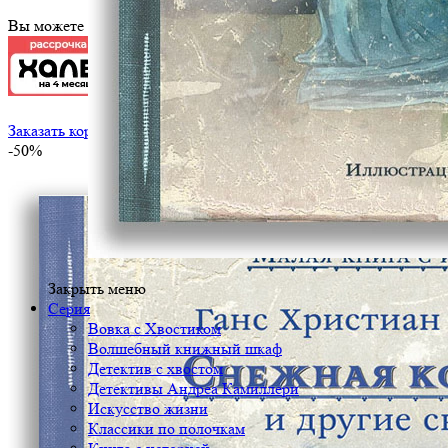
Вы можете оплатить эту книгу картой
Заказать корпоративный тираж
-50%
Закрыть меню
Серия
Вовка с Хвостиком
Волшебный книжный шкаф
Детектив с хвостом
Детективы Андреа Камиллери
Искусство жизни
Классики по полочкам