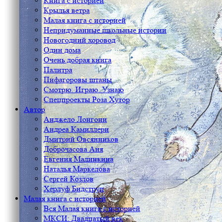
Книга с историей
Крылья ветра
Малая книга с историей
Непридуманные школьные истории
Новогодний хоровод
Один дома
Очень добрая книга
Палитра
Пифагоровы штаны
Смотрю. Играю. Узнаю
Спецпроекты Роза Хутор
Автор
Анджело Лонгони
Андреа Камиллери
Дмитрий Овсянников
Доброчасова Аня
Евгения Малинкина
Наталья Маркелова
Сергей Козлов
Херлуф Бидструп
Малая книга с историей
Вся Малая книга с историей
МКСИ: Двадцатый век