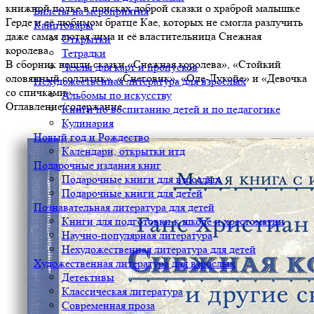
книжной полке в поисках доброй сказки о храброй малышке
Билеты на мероприятия
Герде и её любимом братце Кае, которых не смогла разлучить
Канцтовары
даже самая лютая зима и её властительница Снежная
Открытки
королева.
Тетрадки
В сборник вошли сказки «Снежная королева», «Стойкий
Чехлы для карт и пропусков
оловянный солдатик», «Снеговик», «Оле-Лукойе» и «Девочка
Нехудожественная литература для взрослых
со спичками».
Альбомы по искусству
Оглавление/содержание
Книги по воспитанию детей и по педагогике
Кулинария
Новый год и Рождество
Календари, открытки итд
Подарочные издания книг
Подарочные книги для взрослых
Подарочные книги для детей
Познавательная литература для детей
Книги для подготовки к школе и хрестоматии
Научно-популярная литература
Нехудожественная литература для детей
Художественная литература для взрослых
Детективы
Классическая литература
Современная проза