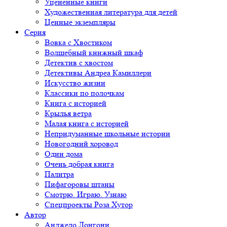
Уцененные книги
Художественная литература для детей
Ценные экземпляры
Серия
Вовка с Хвостиком
Волшебный книжный шкаф
Детектив с хвостом
Детективы Андреа Камиллери
Искусство жизни
Классики по полочкам
Книга с историей
Крылья ветра
Малая книга с историей
Непридуманные школьные истории
Новогодний хоровод
Один дома
Очень добрая книга
Палитра
Пифагоровы штаны
Смотрю. Играю. Узнаю
Спецпроекты Роза Хутор
Автор
Анджело Лонгони