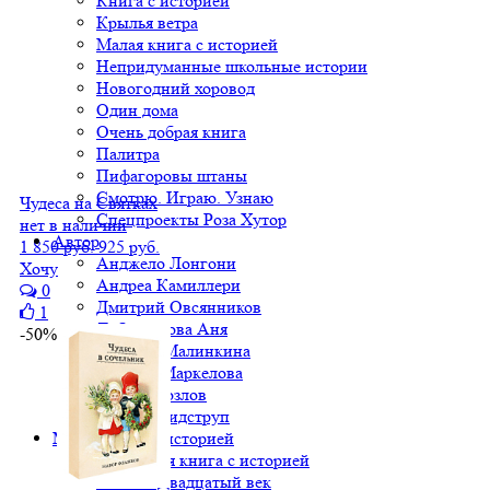
Книга с историей
Крылья ветра
Малая книга с историей
Непридуманные школьные истории
Новогодний хоровод
Один дома
Очень добрая книга
Палитра
Пифагоровы штаны
Смотрю. Играю. Узнаю
Чудеса на Святках
Спецпроекты Роза Хутор
нет в наличии
Автор
1 850 руб.
925 руб.
Анджело Лонгони
Хочу
Андреа Камиллери
0
Дмитрий Овсянников
1
Доброчасова Аня
-50%
Евгения Малинкина
Наталья Маркелова
Сергей Козлов
Херлуф Бидструп
Малая книга с историей
Вся Малая книга с историей
МКСИ: Двадцатый век