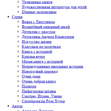
Уцененные книги
Художественная литература для детей
Ценные экземпляры
Серия
Вовка с Хвостиком
Волшебный книжный шкаф
Детектив с хвостом
Детективы Андреа Камиллери
Искусство жизни
Классики по полочкам
Книга с историей
Крылья ветра
Малая книга с историей
Непридуманные школьные истории
Новогодний хоровод
Один дома
Очень добрая книга
Палитра
Пифагоровы штаны
Смотрю. Играю. Узнаю
Спецпроекты Роза Хутор
Автор
Анджело Лонгони