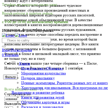
новинку ждут с нетерпением.
Телефон по вопросам заказа книг.
Серия «Книга с историей» развивает чудесное
направление: сборники произведений известных и
Время работы и приёма заявок:
малознакомых широкой аудитории русских писателей,
посвященные одной объединяющей теме. В качестве
с 9:00 до 18:00 по московскому времени.
иллюстраций в книгах воспроизводятся дореволюционные
открытки, фотографии и картины русских художников,
Издательский дом Мещерякова
которые как ничто лучше способны передать настроение и
благоприятственный дух эпохи, во время которой были
написаны небольшие литературные шедевры. Все книги
серии представлены в большом формате, с мелованной
Вход/Регистрация
бумагой в блоке и шелковой закладкой-ляссе, что приятно
0
Корзина
не только уму, но и глазу.
Сейчас в серии вышло уже четыре сборника — к Пасхе,
Книги
Новому году и Рождеству, 8 марта и 1 сентября.
Издательство «Обложка»
Мероприятия издательства
Фильтр
Подарок школьнику
Ценные экземпляры. Раритеты разных лет от нашего
Хрестоматии для школьников. Вся программа по ли
Всего найдено книг: 13
Воспитание и развитие ребенка
Сортировать по:
Книги для развития детей
Обучающие карточки и игры
Выводить по:
Раскраски и дорисовалки