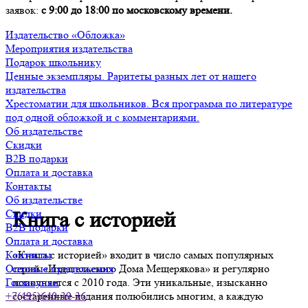
заявок:
с 9:00 до 18:00 по московскому времени.
Издательство «Обложка»
Мероприятия издательства
Подарок школьнику
Ценные экземпляры. Раритеты разных лет от нашего
издательства
Хрестоматии для школьников. Вся программа по литературе
под одной обложкой и с комментариями.
Об издательстве
Скидки
B2B подарки
Оплата и доставка
Контакты
Об издательстве
Скидки
Книга с историей
B2B подарки
Оплата и доставка
«Книга с историей» входит в число самых популярных
Контакты
серий «Издательского Дома Мещерякова» и регулярно
Оптовые предложения
пополняется с 2010 года. Эти уникальные, изысканно
Госзакупки
состаренные издания полюбились многим, а каждую
+7(495)640-39-36