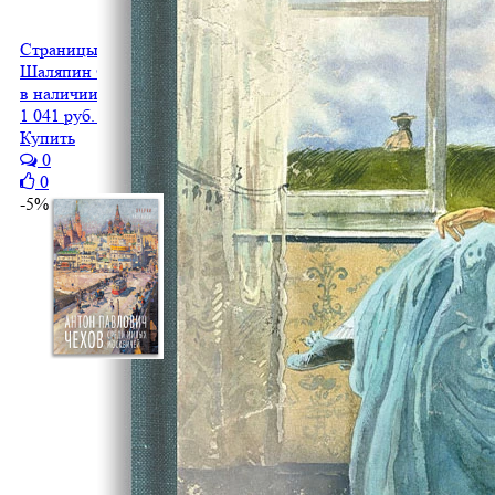
Страницы из моей жизни. Маска и душа. Воспоминания
Шаляпин Ф.И.
в наличии
1 041 руб.
989 руб.
Купить
0
0
-5%