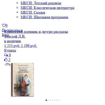
МКСИ: Детский реализм
МКСИ: Классическая литература
МКСИ: Сказки
МКСИ: Школьная программа
0
Подписаться
Кавказский пленник и другие рассказы
Блог
Толстой Л.Н.
в наличии
1 253 руб.
1 190 руб.
Купить
0
2
-5%