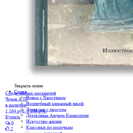
Закрыть меню
Серия
Среди милых москвичей
Вовка с Хвостиком
Чехов А.П.
Волшебный книжный шкаф
в наличии
Детектив с хвостом
1 164 руб.
1 106 руб.
Детективы Андреа Камиллери
Купить
Искусство жизни
0
Классики по полочкам
2