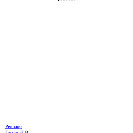
Ревизор
Гоголь Н.В.