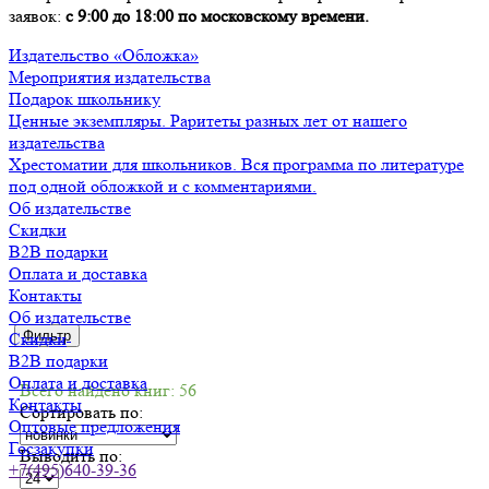
заявок:
с 9:00 до 18:00 по московскому времени.
Издательство «Обложка»
Мероприятия издательства
Подарок школьнику
Ценные экземпляры. Раритеты разных лет от нашего
издательства
Хрестоматии для школьников. Вся программа по литературе
под одной обложкой и с комментариями.
Об издательстве
Скидки
B2B подарки
Оплата и доставка
Контакты
Об издательстве
Фильтр
Скидки
B2B подарки
Оплата и доставка
Всего найдено книг: 56
Контакты
Сортировать по:
Оптовые предложения
Госзакупки
Выводить по:
+7(495)640-39-36