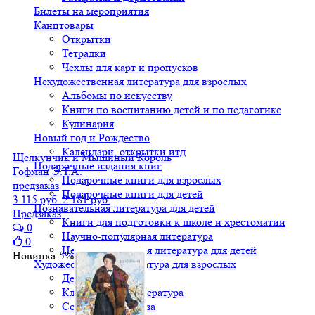
Билеты на мероприятия
Канцтовары
Открытки
Тетрадки
Чехлы для карт и пропусков
Нехудожественная литература для взрослых
Альбомы по искусству
Книги по воспитанию детей и по педагогике
Кулинария
Новый год и Рождество
Календари, открытки итд
Щелкунчик и Мышиный Король
Подарочные издания книг
Гофман Э.Т.А.
Подарочные книги для взрослых
предзаказ
Подарочные книги для детей
3 115 руб.
2 181 руб.
Познавательная литература для детей
Предзаказ
Книги для подготовки к школе и хрестоматии
0
Научно-популярная литература
0
Нехудожественная литература для детей
Новинка
-5%
Художественная литература для взрослых
Детективы
Классическая литература
Современная проза