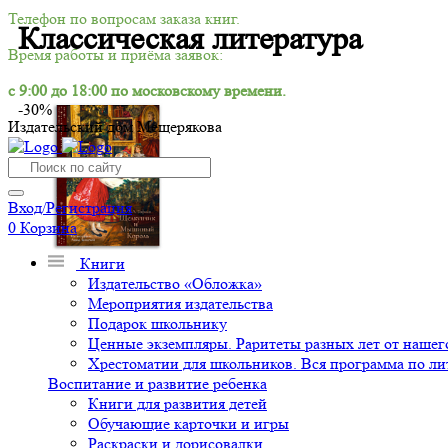
Телефон по вопросам заказа книг.
Классическая литература
Время работы и приёма заявок:
с 9:00 до 18:00 по московскому времени.
-30%
Издательский дом Мещерякова
Вход/Регистрация
0
Корзина
Книги
Издательство «Обложка»
Мероприятия издательства
Подарок школьнику
Ценные экземпляры. Раритеты разных лет от нашего
Хрестоматии для школьников. Вся программа по ли
Воспитание и развитие ребенка
Книги для развития детей
Обучающие карточки и игры
Раскраски и дорисовалки