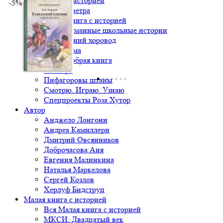
Книга с историей
-5%
Крылья ветра
Малая книга с историей
Непридуманные школьные истории
Новогодний хоровод
Один дома
Очень добрая книга
Палитра
Пифагоровы штаны
Смотрю. Играю. Узнаю
Спецпроекты Роза Хутор
Автор
Анджело Лонгони
Андреа Камиллери
Дмитрий Овсянников
Доброчасова Аня
Евгения Малинкина
Наталья Маркелова
Сергей Козлов
Херлуф Бидструп
Малая книга с историей
Вся Малая книга с историей
МКСИ: Двадцатый век