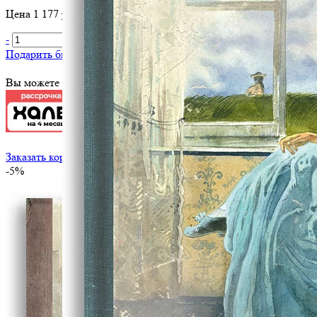
Цена 1 177 руб. за 1 шт
-
+
В корзину
Подарить библиотеке
?
Вы можете оплатить эту книгу картой
Заказать корпоративный тираж
-5%