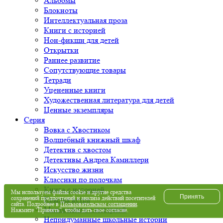
Альбомы
Блокноты
Интеллектуальная проза
Книги с историей
Нон-фикшн для детей
Открытки
Раннее развитие
Сопутствующие товары
Тетради
Уцененные книги
Художественная литература для детей
Ценные экземпляры
Серия
Вовка с Хвостиком
Волшебный книжный шкаф
Детектив с хвостом
Детективы Андреа Камиллери
Искусство жизни
Классики по полочкам
Книга с историей
Мы используем файлы cookie и другие средства
Принять
сохранений предпочтений и анализа действий посетителей
Крылья ветра
сайта. Подробнее в
Пользовательском соглашении
.
Малая книга с историей
Нажмите "Принять", чтобы дать свое согласие.
Непридуманные школьные истории