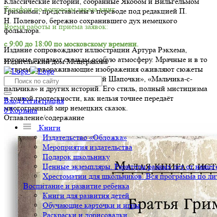
Классические истории, собранные Якобом и Вильгельмом
Телефон по вопросам заказа книг.
Гриммами, представлены в переводе под редакцией П.
Н. Полевого, бережно сохранившего дух немецкого
Время работы и приёма заявок:
фольклора.
с 9:00 до 18:00 по московскому времени.
Издание сопровождают иллюстрации Артура Рэкхема,
которые придают сказкам особую атмосферу. Мрачные и в то
Издательский дом Мещерякова
же время завораживающие изображения оживляют сюжеты
«Гензеля и Гретель», «Красной Шапочки», «Мальчика-с-
пальчика» и других историй. Его стиль, полный мистицизма
и тонкой гротескности, как нельзя точнее передаёт
Вход/Регистрация
многогранный мир немецких сказок.
0
Корзина
Оглавление/содержание
Книги
Издательство «Обложка»
Мероприятия издательства
Подарок школьнику
Ценные экземпляры. Раритеты разных лет от нашего
Хрестоматии для школьников. Вся программа по ли
Воспитание и развитие ребенка
Книги для развития детей
Обучающие карточки и игры
Раскраски и дорисовалки