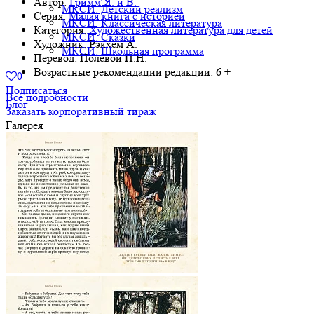
Автор:
Гримм Я. и В.
МКСИ: Детский реализм
Серия:
Малая книга с историей
МКСИ: Классическая литература
Категория:
Художественная литература для детей
МКСИ: Сказки
Художник:
Рэкхем А.
МКСИ: Школьная программа
Перевод:
Полевой П.Н.
Возрастные рекомендации редакции:
6 +
0
Подписаться
Все подробности
Блог
Заказать корпоративный тираж
Галерея