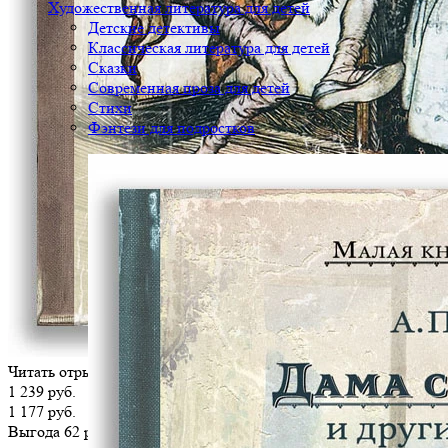
Художественная литература для детей
Детские детективы
Классическая литература для детей
Сказки
Современная проза для детей
Стихи
Фэнтези для подростков
Читать отрывок
1 239 руб.
1 177 руб.
Выгода 62 руб.