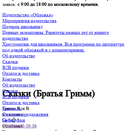
заявок:
с 9:00 до 18:00 по московскому времени.
Издательство «Обложка»
Мероприятия издательства
Подарок школьнику
Ценные экземпляры. Раритеты разных лет от нашего
издательства
Хрестоматии для школьников. Вся программа по литературе
под одной обложкой и с комментариями.
Об издательстве
Скидки
B2B подарки
Оплата и доставка
Контакты
Об издательстве
Скидки
Сказки (Братья Гримм)
B2B подарки
Оплата и доставка
Гримм Я. и В.
Контакты
в наличии
Оптовые предложения
0
1
Госзакупки
Описание
+7(495)640-39-36