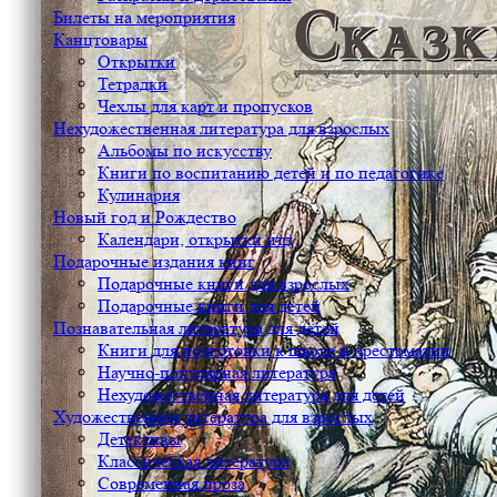
Билеты на мероприятия
Канцтовары
Открытки
Тетрадки
Чехлы для карт и пропусков
Нехудожественная литература для взрослых
Альбомы по искусству
Книги по воспитанию детей и по педагогике
Кулинария
Новый год и Рождество
Календари, открытки итд
Подарочные издания книг
Подарочные книги для взрослых
Подарочные книги для детей
Познавательная литература для детей
Книги для подготовки к школе и хрестоматии
Научно-популярная литература
Нехудожественная литература для детей
Художественная литература для взрослых
Детективы
Классическая литература
Современная проза