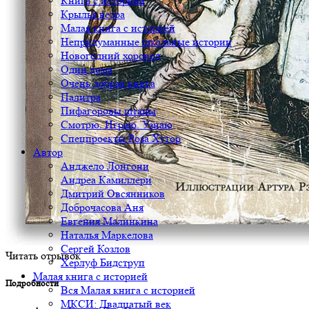
Книга с историей
Крылья ветра
Малая книга с историей
Непридуманные школьные истории
Новогодний хоровод
Один дома
Очень добрая книга
Палитра
Пифагоровы штаны
Смотрю. Играю. Узнаю
Спецпроекты Роза Хутор
Автор
Анджело Лонгони
Андреа Камиллери
Дмитрий Овсянников
Доброчасова Аня
Евгения Малинкина
Наталья Маркелова
Сергей Козлов
Читать отрывок
Херлуф Бидструп
Малая книга с историей
Подробности
Вся Малая книга с историей
МКСИ: Двадцатый век