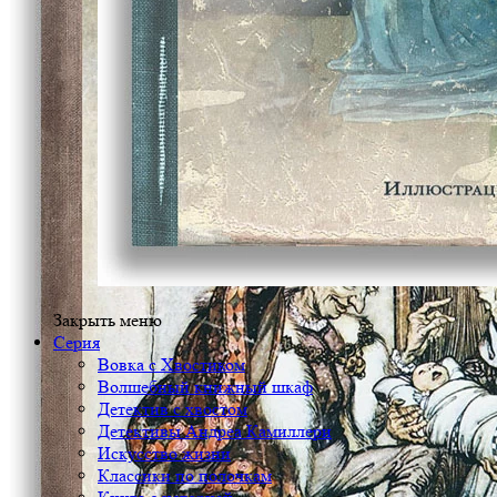
Закрыть меню
Серия
Вовка с Хвостиком
Волшебный книжный шкаф
Детектив с хвостом
Детективы Андреа Камиллери
Искусство жизни
Классики по полочкам