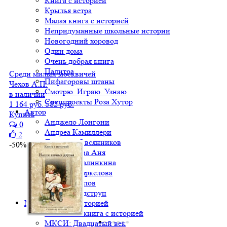
Книга с историей
Крылья ветра
Малая книга с историей
Непридуманные школьные истории
Новогодний хоровод
Один дома
Очень добрая книга
Палитра
Среди милых москвичей
Пифагоровы штаны
Чехов А.П.
Смотрю. Играю. Узнаю
в наличии
Спецпроекты Роза Хутор
1 164 руб.
582 руб.
Автор
Купить
Анджело Лонгони
0
Андреа Камиллери
2
Дмитрий Овсянников
-50%
Доброчасова Аня
Евгения Малинкина
Наталья Маркелова
Сергей Козлов
Херлуф Бидструп
Малая книга с историей
Вся Малая книга с историей
МКСИ: Двадцатый век