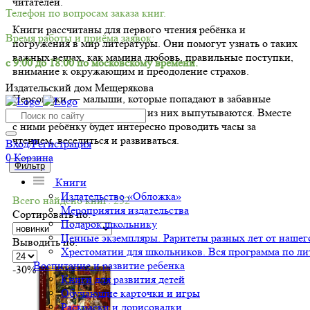
читателей.
Телефон по вопросам заказа книг.
Книги рассчитаны для первого чтения ребёнка и
Время работы и приёма заявок:
погружения в мир литературы. Они помогут узнать о таких
важных вещах, как мамина любовь, правильные поступки,
с 9:00 до 18:00 по московскому времени.
внимание к окружающим и преодоление страхов.
Издательский дом Мещерякова
Персонажи ― малыши, которые попадают в забавные
истории и не менее забавно из них выпутываются. Вместе
с ними ребёнку будет интересно проводить часы за
чтением, веселиться и развиваться.
Вход/Регистрация
0
Корзина
Фильтр
Книги
Издательство «Обложка»
Всего найдено книг: 252
Мероприятия издательства
Сортировать по:
Подарок школьнику
Ценные экземпляры. Раритеты разных лет от нашего
Выводить по:
Хрестоматии для школьников. Вся программа по ли
Воспитание и развитие ребенка
-30%
Книги для развития детей
Обучающие карточки и игры
Раскраски и дорисовалки