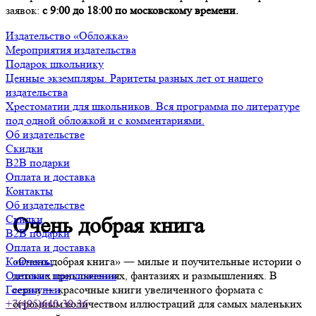
заявок:
с 9:00 до 18:00 по московскому времени.
Издательство «Обложка»
Мероприятия издательства
Подарок школьнику
Ценные экземпляры. Раритеты разных лет от нашего
издательства
Хрестоматии для школьников. Вся программа по литературе
под одной обложкой и с комментариями.
Об издательстве
Скидки
B2B подарки
Оплата и доставка
Контакты
Об издательстве
Скидки
Очень добрая книга
B2B подарки
Оплата и доставка
«Очень добрая книга» ― милые и поучительные истории о
Контакты
детских приключениях, фантазиях и размышлениях. В
Оптовые предложения
серии ― красочные книги увеличенного формата с
Госзакупки
огромным количеством иллюстраций для самых маленьких
+7(495)640-39-36