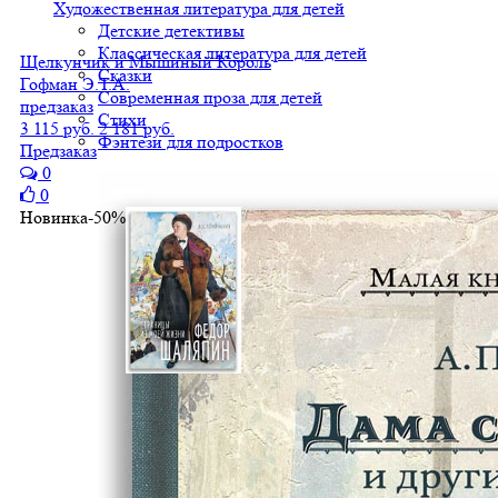
Художественная литература для детей
Детские детективы
Классическая литература для детей
Щелкунчик и Мышиный Король
Сказки
Гофман Э.Т.А.
Современная проза для детей
предзаказ
Стихи
3 115 руб.
2 181 руб.
Фэнтези для подростков
Предзаказ
0
0
Новинка
-50%