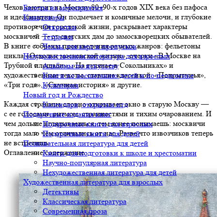
Чехов смотрит на Москву 80–90-х годов XIX века без пафоса
Билеты на мероприятия
и идеализации. Он подмечает и комичные мелочи, и глубокие
Канцтовары
противоречия городской жизни, раскрывает характеры
Открытки
москвичей — от светских дам до замоскворецких обывателей.
Тетрадки
В книге собраны произведения разных жанров: фельетоны
Чехлы для карт и пропусков
цикла «Осколки московской жизни», очерки «В Москве на
Нехудожественная литература для взрослых
Трубной площади», «На гулянье в Сокольниках» и
Альбомы по искусству
художественные тексты, ставшие классикой: «Попрыгунья»,
Книги по воспитанию детей и по педагогике
«Три года», «Скучная история» и другие.
Кулинария
Новый год и Рождество
Каждая страница словно открывает окно в старую Москву —
Календари, открытки итд
с ее голосами, ритмом, странностями и тихим очарованием. И
Подарочные издания книг
чем дольше вглядываешься, тем яснее понимаешь: москвичи
Подарочные книги для взрослых
тогда мало чем отличались от нас. Разве что извозчиков теперь
Подарочные книги для детей
не встретишь.
Познавательная литература для детей
Оглавление/содержание
Книги для подготовки к школе и хрестоматии
Научно-популярная литература
Нехудожественная литература для детей
Художественная литература для взрослых
Детективы
Классическая литература
Современная проза