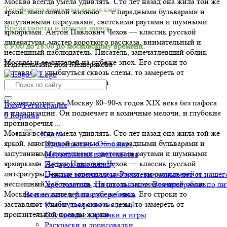
Москва всегда умела удивлять. Сто лет назад она жила той же
Телефон по вопросам заказа книг.
яркой, многоликой жизнью — с парадными бульварами и
запутанными переулками, светскими раутами и шумными
Время работы и приёма заявок:
ярмарками. Антон Павлович Чехов — классик русской
литературы, мастер короткого рассказа, внимательный и
с 9:00 до 18:00 по московскому времени.
неспешный наблюдатель. Писатель, запечатлевший облик
Москвы и ее жителей на рубеже эпох. Его строки то
Издательский дом Мещерякова
заставляют улыбнуться сквозь слезы, то замереть от
пронзительной правды жизни.
Чехов смотрит на Москву 80–90-х годов XIX века без пафоса
Вход/Регистрация
и идеализации. Он подмечает и комичные мелочи, и глубокие
0
Корзина
противоречия ...
Москва всегда умела удивлять. Сто лет назад она жила той же
Книги
яркой, многоликой жизнью — с парадными бульварами и
Издательство «Обложка»
запутанными переулками, светскими раутами и шумными
Мероприятия издательства
ярмарками. Антон Павлович Чехов — классик русской
Подарок школьнику
литературы, мастер короткого рассказа, внимательный и
Ценные экземпляры. Раритеты разных лет от нашего
неспешный наблюдатель. Писатель, запечатлевший облик
Хрестоматии для школьников. Вся программа по ли
Москвы и ее жителей на рубеже эпох. Его строки то
Воспитание и развитие ребенка
заставляют улыбнуться сквозь слезы, то замереть от
Книги для развития детей
пронзительной правды жизни.
Обучающие карточки и игры
Раскраски и дорисовалки