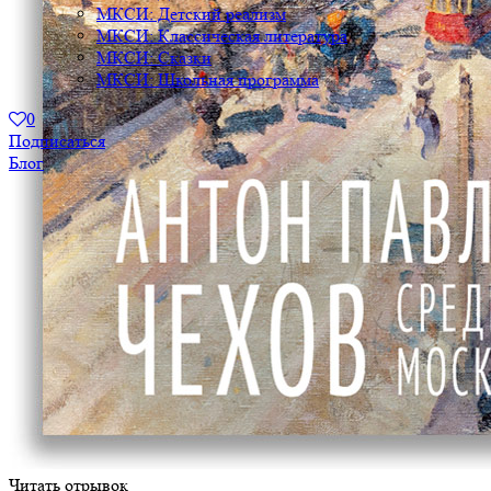
МКСИ: Детский реализм
МКСИ: Классическая литература
МКСИ: Сказки
МКСИ: Школьная программа
0
Подписаться
Блог
Читать отрывок