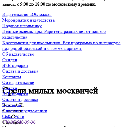
заявок:
с 9:00 до 18:00 по московскому времени.
Издательство «Обложка»
Мероприятия издательства
Подарок школьнику
Ценные экземпляры. Раритеты разных лет от нашего
издательства
Хрестоматии для школьников. Вся программа по литературе
под одной обложкой и с комментариями.
Об издательстве
Скидки
B2B подарки
Оплата и доставка
Контакты
Об издательстве
Скидки
Среди милых москвичей
B2B подарки
Оплата и доставка
Чехов А.П.
Контакты
в наличии
Оптовые предложения
0
2
Госзакупки
Описание
+7(495)640-39-36