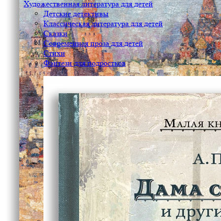
Художественная литература для детей
Детские детективы
Классическая литература для детей
Сказки
Современная проза для детей
Стихи
Фэнтези для подростков