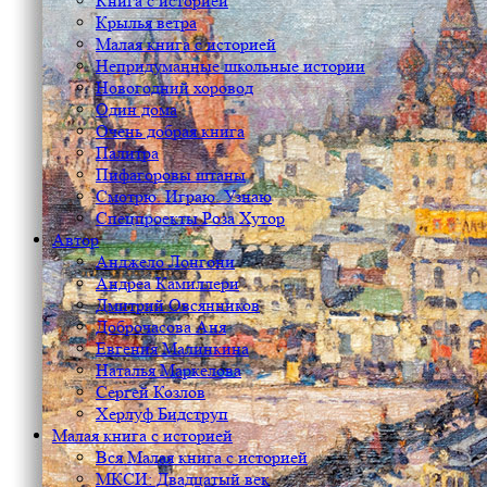
Книга с историей
Крылья ветра
Малая книга с историей
Непридуманные школьные истории
Новогодний хоровод
Один дома
Очень добрая книга
Палитра
Пифагоровы штаны
Смотрю. Играю. Узнаю
Спецпроекты Роза Хутор
Автор
Анджело Лонгони
Андреа Камиллери
Дмитрий Овсянников
Доброчасова Аня
Евгения Малинкина
Наталья Маркелова
Сергей Козлов
Херлуф Бидструп
Малая книга с историей
Вся Малая книга с историей
МКСИ: Двадцатый век