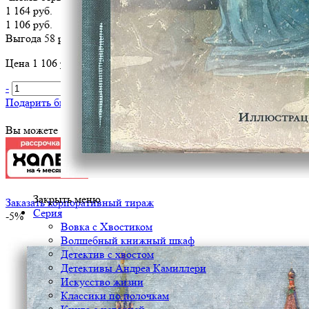
1 164 руб.
1 106 руб.
Выгода 58 руб.
Цена 1 106 руб. за 1 шт
-
+
В корзину
Подарить библиотеке
?
Вы можете оплатить эту книгу картой
Закрыть меню
Заказать корпоративный тираж
Серия
-5%
Вовка с Хвостиком
Волшебный книжный шкаф
Детектив с хвостом
Детективы Андреа Камиллери
Искусство жизни
Классики по полочкам