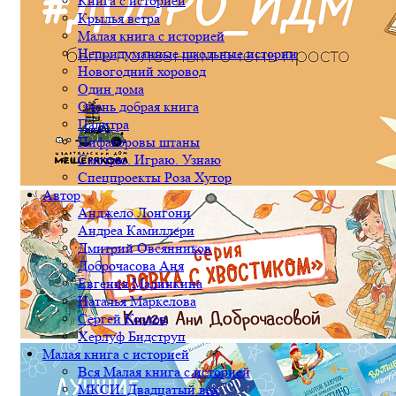
Книга с историей
Крылья ветра
Малая книга с историей
Непридуманные школьные истории
Новогодний хоровод
Один дома
Очень добрая книга
Палитра
Пифагоровы штаны
Смотрю. Играю. Узнаю
Спецпроекты Роза Хутор
Автор
Анджело Лонгони
Андреа Камиллери
Дмитрий Овсянников
Доброчасова Аня
Евгения Малинкина
Наталья Маркелова
Сергей Козлов
Херлуф Бидструп
Малая книга с историей
Вся Малая книга с историей
МКСИ: Двадцатый век