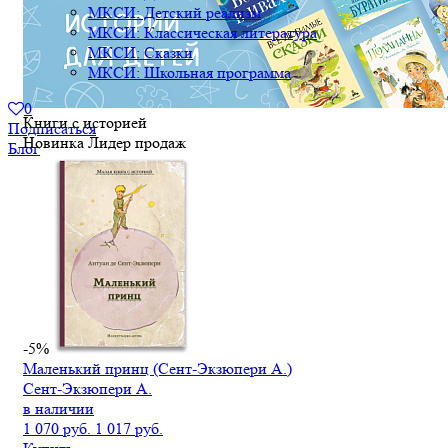
МКСИ: Детский реализм
МКСИ: Классическая литература
МКСИ: Сказки
МКСИ: Школьная программа
0
Книги с историей
Подписаться
Новинка
Лидер продаж
Блог
-5%
Маленький принц (Сент-Экзюпери А.)
Сент-Экзюпери А.
в наличии
1 070 руб.
1 017 руб.