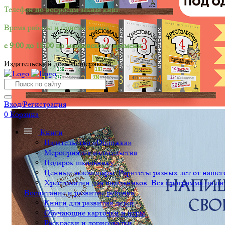
Телефон по вопросам заказа книг.
Время работы и приёма заявок:
с 9:00 до 18:00 по московскому времени.
Издательский дом Мещерякова
Вход/Регистрация
0
Корзина
Книги
Издательство «Обложка»
Мероприятия издательства
Подарок школьнику
Ценные экземпляры. Раритеты разных лет от нашего
Хрестоматии для школьников. Вся программа по ли
Воспитание и развитие ребенка
Книги для развития детей
Обучающие карточки и игры
Раскраски и дорисовалки