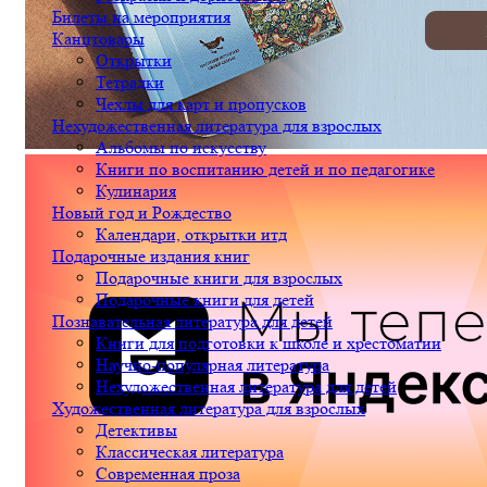
Билеты на мероприятия
Канцтовары
Открытки
Тетрадки
Чехлы для карт и пропусков
Нехудожественная литература для взрослых
Альбомы по искусству
Книги по воспитанию детей и по педагогике
Кулинария
Новый год и Рождество
Календари, открытки итд
Подарочные издания книг
Подарочные книги для взрослых
Подарочные книги для детей
Познавательная литература для детей
Книги для подготовки к школе и хрестоматии
Научно-популярная литература
Нехудожественная литература для детей
Художественная литература для взрослых
Детективы
Классическая литература
Современная проза