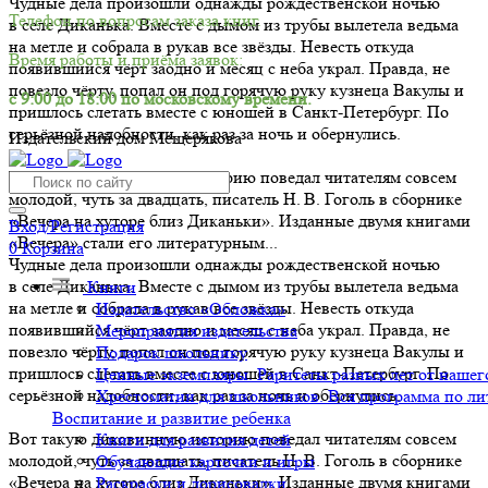
Чудные дела произошли однажды рождественской ночью
Телефон по вопросам заказа книг.
в селе Диканька. Вместе с дымом из трубы вылетела ведьма
на метле и собрала в рукав все звёзды. Невесть откуда
Время работы и приёма заявок:
появившийся чёрт заодно и месяц с неба украл. Правда, не
повезло чёрту, попал он под горячую руку кузнеца Вакулы и
с 9:00 до 18:00 по московскому времени.
пришлось слетать вместе с юношей в Санкт-Петербург. По
серьёзной надобности, как раз за ночь и обернулись.
Издательский дом Мещерякова
Вот такую диковинную историю поведал читателям совсем
молодой, чуть за двадцать, писатель Н. В. Гоголь в сборнике
«Вечера на хуторе близ Диканьки». Изданные двумя книгами
Вход/Регистрация
«Вечера» стали его литературным...
0
Корзина
Чудные дела произошли однажды рождественской ночью
в селе Диканька. Вместе с дымом из трубы вылетела ведьма
Книги
на метле и собрала в рукав все звёзды. Невесть откуда
Издательство «Обложка»
появившийся чёрт заодно и месяц с неба украл. Правда, не
Мероприятия издательства
повезло чёрту, попал он под горячую руку кузнеца Вакулы и
Подарок школьнику
пришлось слетать вместе с юношей в Санкт-Петербург. По
Ценные экземпляры. Раритеты разных лет от нашего
серьёзной надобности, как раз за ночь и обернулись.
Хрестоматии для школьников. Вся программа по ли
Воспитание и развитие ребенка
Вот такую диковинную историю поведал читателям совсем
Книги для развития детей
молодой, чуть за двадцать, писатель Н. В. Гоголь в сборнике
Обучающие карточки и игры
«Вечера на хуторе близ Диканьки». Изданные двумя книгами
Раскраски и дорисовалки