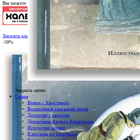
Вы можете оплатить эту книгу картой
Заказать корпоративный тираж
-50%
Закрыть меню
Серия
Вовка с Хвостиком
Волшебный книжный шкаф
Детектив с хвостом
Детективы Андреа Камиллери
Искусство жизни
Классики по полочкам