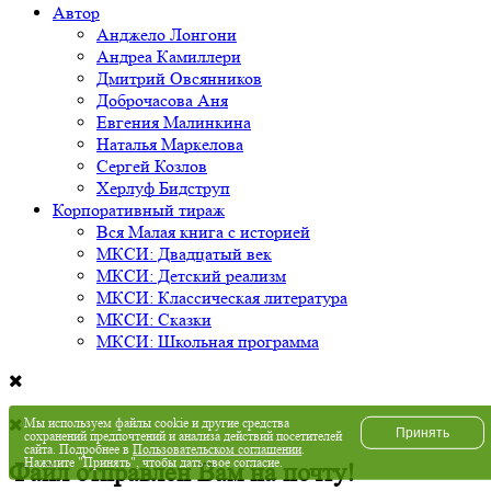
Автор
Анджело Лонгони
Андреа Камиллери
Дмитрий Овсянников
Доброчасова Аня
Евгения Малинкина
Наталья Маркелова
Сергей Козлов
Херлуф Бидструп
Корпоративный тираж
Вся Малая книга с историей
МКСИ: Двадцатый век
МКСИ: Детский реализм
МКСИ: Классическая литература
МКСИ: Сказки
МКСИ: Школьная программа
Мы используем файлы cookie и другие средства
Принять
сохранений предпочтений и анализа действий посетителей
сайта. Подробнее в
Пользовательском соглашении
.
Нажмите "Принять", чтобы дать свое согласие.
Файл отправлен Вам на почту!