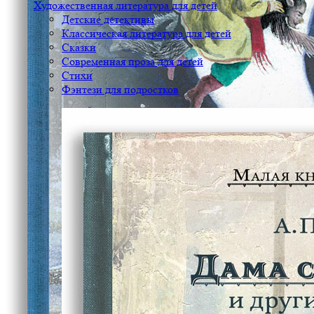
Художественная литература для детей
Детские детективы
Классическая литература для детей
Сказки
Современная проза для детей
Стихи
Фэнтези для подростков