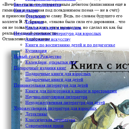
«Вечера» стали его литературным дебютом (написанная ещё в
Билеты на мероприятия
гимназии и изданная под псевдонимом поэма — не в счёт)
Канцтовары
и принесли бесспорную славу. Ведь, по словам будущего его
Открытки
коллеги В. Я. Брюсова, «такова была сила его дарования... что
Тетрадки
он не только дал жизнь этим вымыслам, но сделал их как бы
Чехлы для карт и пропусков
реальнее самой реальности».
Нехудожественная литература для взрослых
Оглавление/содержание
Альбомы по искусству
Книги по воспитанию детей и по педагогике
Кулинария
Новый год и Рождество
Календари, открытки итд
Подарочные издания книг
Подарочные книги для взрослых
Подарочные книги для детей
Познавательная литература для детей
Книги для подготовки к школе и хрестоматии
Научно-популярная литература
Нехудожественная литература для детей
Художественная литература для взрослых
Детективы
Классическая литература
Современная проза