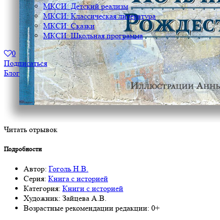
МКСИ: Детский реализм
МКСИ: Классическая литература
МКСИ: Сказки
МКСИ: Школьная программа
0
Подписаться
Блог
Читать отрывок
Подробности
Автор:
Гоголь Н.В.
Серия:
Книга с историей
Категория:
Книги с историей
Художник:
Зайцева А.В.
Возрастные рекомендации редакции:
0+