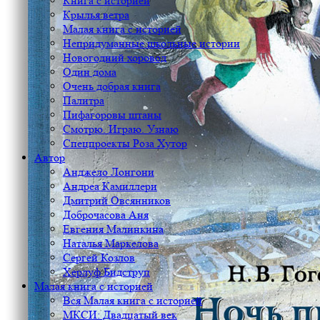
Книга с историей
Крылья ветра
Малая книга с историей
Непридуманные школьные истории
Новогодний хоровод
Один дома
Очень добрая книга
Палитра
Пифагоровы штаны
Смотрю. Играю. Узнаю
Спецпроекты Роза Хутор
Автор
Анджело Лонгони
Андреа Камиллери
Дмитрий Овсянников
Доброчасова Аня
Евгения Малинкина
Наталья Маркелова
Сергей Козлов
Херлуф Бидструп
Малая книга с историей
Вся Малая книга с историей
МКСИ: Двадцатый век