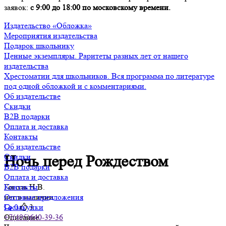
заявок:
с 9:00 до 18:00 по московскому времени.
Издательство «Обложка»
Мероприятия издательства
Подарок школьнику
Ценные экземпляры. Раритеты разных лет от нашего
издательства
Хрестоматии для школьников. Вся программа по литературе
под одной обложкой и с комментариями.
Об издательстве
Скидки
B2B подарки
Оплата и доставка
Контакты
Об издательстве
Скидки
Ночь перед Рождеством
B2B подарки
Оплата и доставка
Гоголь Н.В.
Контакты
нет в наличии
Оптовые предложения
0
3
Госзакупки
Описание
+7(495)640-39-36