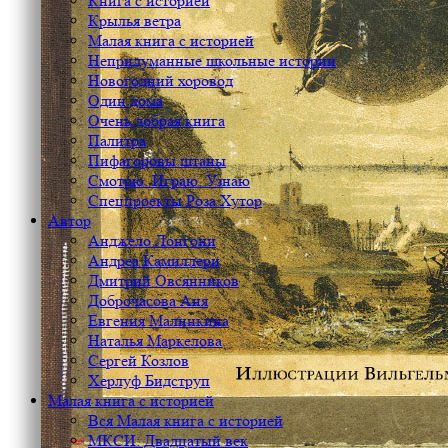
Книга с историей
Крылья ветра
Малая книга с историей
Непридуманные школьные истории
Новогодний хоровод
Один дома
Очень добрая книга
Палитра
Пифагоровы штаны
Смотрю. Играю. Узнаю
Спецпроекты Роза Хутор
Автор
Анджело Лонгони
Андреа Камиллери
Дмитрий Овсянников
Доброчасова Аня
Евгения Малинкина
Наталья Маркелова
Сергей Козлов
Херлуф Бидструп
Малая книга с историей
Вся Малая книга с историей
МКСИ: Двадцатый век