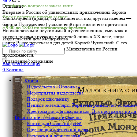
Телефон по вопросам заказа книг.
Описание
Впервые в России об удивительных приключениях барона
Время работы и приёма заявок:
Мюнхгаузена (правда, скрывавшегося под другим именем —
барина Пустомелева) узнали ещё при жизни его прототипа.
с 9:00 до 18:00 по московскому времени.
Но окончательно неутомимый путешественник, смельчак и
хитрец покорил русских читателей лишь в XX веке, когда
Издательский дом Мещерякова
книгу Распе пересказал для детей Корней Чуковский. С тех
пор литературные странствия Мюнхгаузена по России
продолжаются.
Оглавление/содержание
Вход/Регистрация
0
Корзина
Книги
Издательство «Обложка»
Мероприятия издательства
Подарок школьнику
Ценные экземпляры. Раритеты разных лет от нашего
Хрестоматии для школьников. Вся программа по ли
Воспитание и развитие ребенка
Книги для развития детей
Обучающие карточки и игры
Раскраски и дорисовалки