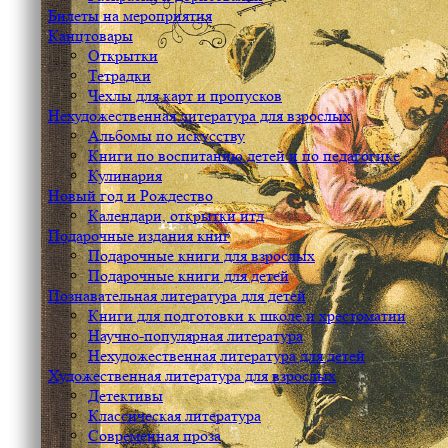
Билеты на мероприятия
Канцтовары
Открытки
Тетрадки
Чехлы для карт и пропусков
Нехудожественная литература для взрослых
Альбомы по искусству
Книги по воспитанию детей и по педагогике
Кулинария
Новый год и Рождество
Календари, открытки итд
Подарочные издания книг
Подарочные книги для взрослых
Подарочные книги для детей
Познавательная литература для детей
Книги для подготовки к школе и хрестоматии
Научно-популярная литература
Нехудожественная литература для детей
Художественная литература для взрослых
Детективы
Классическая литература
Современная проза