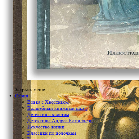
Закрыть меню
Серия
Вовка с Хвостиком
Волшебный книжный шкаф
Детектив с хвостом
Детективы Андреа Камиллери
Искусство жизни
Классики по полочкам