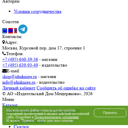
Авторам
Условия сотрудничества
Соцсети
Контакты
Адрес:
Москва, Курсовой пер, дом 17, строение 1
Телефон:
+7 (495) 640-39-36
- магазин
+7 (495) 639-93-49
- издательство
E-mail:
shop@idmkniga.ru
- магазин
info@idmkniga.ru
- издательство
Личный кабинет
Сообщить об ошибке на сайте
© АО «Издательский Дом Мещерякова», 2026
Меню
Каталог
Мы используем файлы cookie и другие средства
Вход/Регистрация
Избранное (
0
)
Принять
сохранений предпочтений и анализа действий посетителей
сайта. Подробнее в
Пользовательском соглашении
.
Нажмите "Принять", чтобы дать свое согласие.
Об издательстве
Скидки