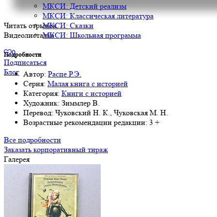
МКСИ: Детский реализм
МКСИ: Классическая литература
Читать отрывок
МКСИ: Сказки
Видеолисталка
МКСИ: Школьная программа
0
Подробности
Подписаться
Блог
Автор:
Распе Р.Э.
Серия:
Малая книга с историей
Категория:
Книги с историей
Художник:
Зиммлер В.
Перевод:
Чуковский Н. К., Чуковская М. Н.
Возрастные рекомендации редакции:
3 +
Все подробности
Заказать корпоративный тираж
Галерея