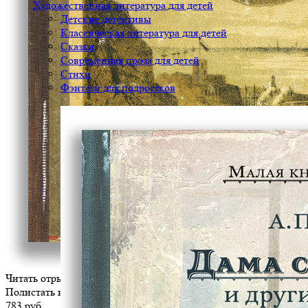
Художественная литература для детей
Детские детективы
Классическая литература для детей
Сказки
Современная проза для детей
Стихи
Фэнтези для подростков
Читать отрывок
Полистать книгу
783 руб.