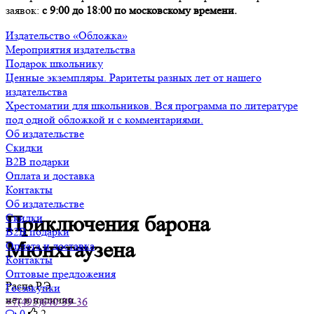
заявок:
с 9:00 до 18:00 по московскому времени.
Издательство «Обложка»
Мероприятия издательства
Подарок школьнику
Ценные экземпляры. Раритеты разных лет от нашего
издательства
Хрестоматии для школьников. Вся программа по литературе
под одной обложкой и с комментариями.
Об издательстве
Скидки
B2B подарки
Оплата и доставка
Контакты
Об издательстве
Скидки
Приключения барона
B2B подарки
Мюнхгаузена
Оплата и доставка
Контакты
Оптовые предложения
Распе Р.Э.
Госзакупки
нет в наличии
+7(495)640-39-36
0
2