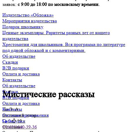
заявок:
с 9:00 до 18:00 по московскому времени.
Издательство «Обложка»
Мероприятия издательства
Подарок школьнику
Ценные экземпляры. Раритеты разных лет от нашего
издательства
Хрестоматии для школьников. Вся программа по литературе
под одной обложкой и с комментариями.
Об издательстве
Скидки
B2B подарки
Оплата и доставка
Контакты
Об издательстве
Скидки
Мистические рассказы
B2B подарки
Оплата и доставка
По Э. А.
Контакты
последний товар
Оптовые предложения
0
19
Госзакупки
Описание
+7(495)640-39-36