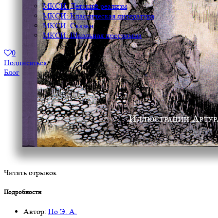
МКСИ: Детский реализм
МКСИ: Классическая литература
МКСИ: Сказки
МКСИ: Школьная программа
0
Подписаться
Блог
Читать отрывок
Подробности
Автор:
По Э. А.