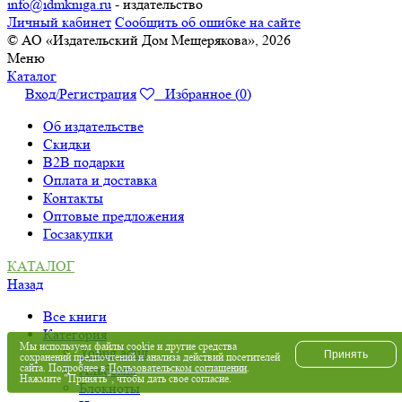
info@idmkniga.ru
- издательство
Личный кабинет
Сообщить об ошибке на сайте
© АО «Издательский Дом Мещерякова», 2026
Меню
Каталог
Вход/Регистрация
Избранное (
0
)
Об издательстве
Скидки
B2B подарки
Оплата и доставка
Контакты
Оптовые предложения
Госзакупки
КАТАЛОГ
Назад
Все книги
Категория
Мы используем файлы cookie и другие средства
Young adult
Принять
сохранений предпочтений и анализа действий посетителей
сайта. Подробнее в
Пользовательском соглашении
.
Альбомы
Нажмите "Принять", чтобы дать свое согласие.
Блокноты