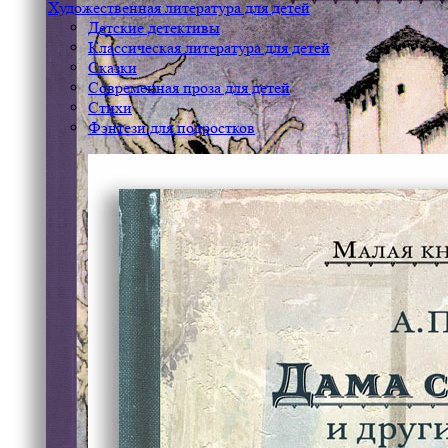
Художественная литература для детей
Детские детективы
Классическая литература для детей
Сказки
Современная проза для детей
Стихи
Фэнтези для подростков