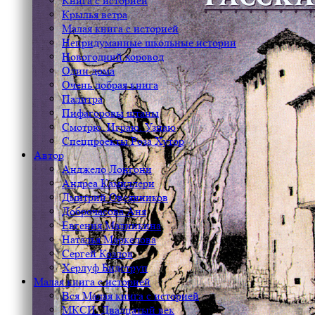
Книга с историей
Крылья ветра
Малая книга с историей
Непридуманные школьные истории
Новогодний хоровод
Один дома
Очень добрая книга
Палитра
Пифагоровы штаны
Смотрю. Играю. Узнаю
Спецпроекты Роза Хутор
Автор
Анджело Лонгони
Андреа Камиллери
Дмитрий Овсянников
Доброчасова Аня
Евгения Малинкина
Наталья Маркелова
Сергей Козлов
Херлуф Бидструп
Малая книга с историей
Вся Малая книга с историей
МКСИ: Двадцатый век