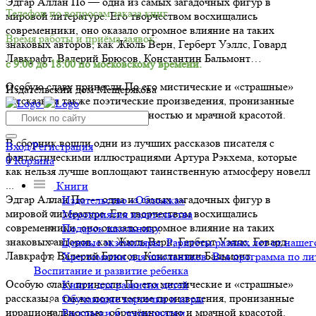
Эдгар Аллан По — одна из самых загадочных фигур в
Телефон по вопросам заказа книг.
мировой литературе. Его творчеством восхищались
современники, оно оказало огромное влияние на таких
Время работы и приёма заявок:
знаковых авторов, как Жюль Верн, Герберт Уэллс, Говард
Лавкрафт, Валерий Брюсов, Константин Бальмонт…
с 9:00 до 18:00 по московскому времени.
Особую славу принесли По его мистические и «страшные»
Издательский дом Мещерякова
рассказы, а также поэтические произведения, пронизанные
иррациональностью, обречённостью и мрачной красотой.
В сборник вошли одни из лучших рассказов писателя с
Вход/Регистрация
фантастическими иллюстрациями Артура Рэкхема, которые
0
Корзина
как нельзя лучше воплощают таинственную атмосферу новелл
...
Книги
Эдгар Аллан По — одна из самых загадочных фигур в
Издательство «Обложка»
мировой литературе. Его творчеством восхищались
Мероприятия издательства
современники, оно оказало огромное влияние на таких
Подарок школьнику
знаковых авторов, как Жюль Верн, Герберт Уэллс, Говард
Ценные экземпляры. Раритеты разных лет от нашего
Лавкрафт, Валерий Брюсов, Константин Бальмонт…
Хрестоматии для школьников. Вся программа по ли
Воспитание и развитие ребенка
Особую славу принесли По его мистические и «страшные»
Книги для развития детей
рассказы, а также поэтические произведения, пронизанные
Обучающие карточки и игры
иррациональностью, обречённостью и мрачной красотой.
Раскраски и дорисовалки