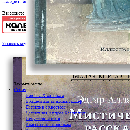
Подарить библиотеке
?
Вы можете оплатить эту книгу картой
Заказать корпоративный тираж
Закрыть меню
Серия
Вовка с Хвостиком
Волшебный книжный шкаф
Детектив с хвостом
Детективы Андреа Камиллери
Искусство жизни
Классики по полочкам