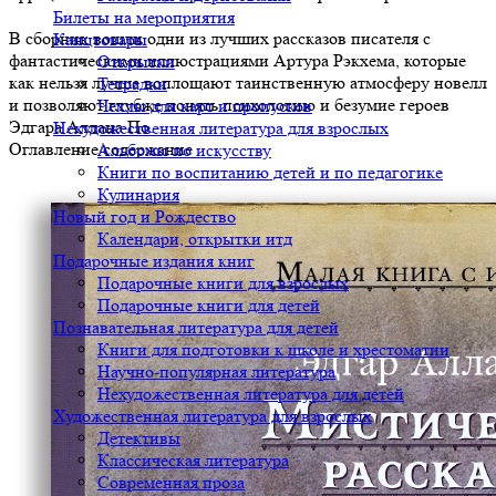
Билеты на мероприятия
В сборник вошли одни из лучших рассказов писателя с
Канцтовары
фантастическими иллюстрациями Артура Рэкхема, которые
Открытки
как нельзя лучше воплощают таинственную атмосферу новелл
Тетрадки
и позволяют глубже понять психологию и безумие героев
Чехлы для карт и пропусков
Эдгара Аллана По.
Нехудожественная литература для взрослых
Оглавление/содержание
Альбомы по искусству
Книги по воспитанию детей и по педагогике
Кулинария
Новый год и Рождество
Календари, открытки итд
Подарочные издания книг
Подарочные книги для взрослых
Подарочные книги для детей
Познавательная литература для детей
Книги для подготовки к школе и хрестоматии
Научно-популярная литература
Нехудожественная литература для детей
Художественная литература для взрослых
Детективы
Классическая литература
Современная проза