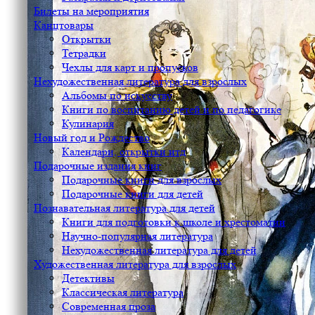
Билеты на мероприятия
Канцтовары
Открытки
Тетрадки
Чехлы для карт и пропусков
Нехудожественная литература для взрослых
Альбомы по искусству
Книги по воспитанию детей и по педагогике
Кулинария
Новый год и Рождество
Календари, открытки итд
Подарочные издания книг
Подарочные книги для взрослых
Подарочные книги для детей
Познавательная литература для детей
Книги для подготовки к школе и хрестоматии
Научно-популярная литература
Нехудожественная литература для детей
Художественная литература для взрослых
Детективы
Классическая литература
Современная проза