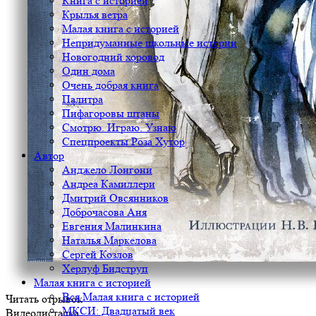
Книга с историей
Крылья ветра
Малая книга с историей
Непридуманные школьные истории
Новогодний хоровод
Один дома
Очень добрая книга
Палитра
Пифагоровы штаны
Смотрю. Играю. Узнаю
Спецпроекты Роза Хутор
Автор
Анджело Лонгони
Андреа Камиллери
Дмитрий Овсянников
Доброчасова Аня
Евгения Малинкина
Наталья Маркелова
Сергей Козлов
Херлуф Бидструп
Малая книга с историей
Вся Малая книга с историей
Читать отрывок
МКСИ: Двадцатый век
Видеолисталка