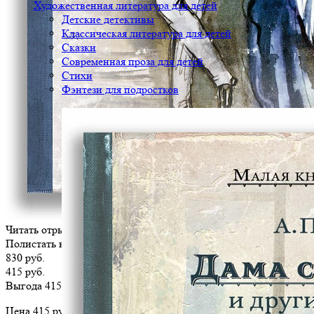
Художественная литература для детей
Детские детективы
Классическая литература для детей
Сказки
Современная проза для детей
Стихи
Фэнтези для подростков
Читать отрывок
Полистать книгу
830 руб.
415 руб.
Выгода 415 руб.
Цена 415 руб. за 1 шт