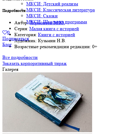
МКСИ: Детский реализм
МКСИ: Классическая литература
Подробности
МКСИ: Сказки
МКСИ: Школьная программа
Автор:
Лермонтов М.Ю.
Серия:
Малая книга с историей
0
Категория:
Книги с историей
Подписаться
Художник:
Кузьмин Н.В.
Блог
Возрастные рекомендации редакции:
0+
Все подробности
Заказать корпоративный тираж
Галерея