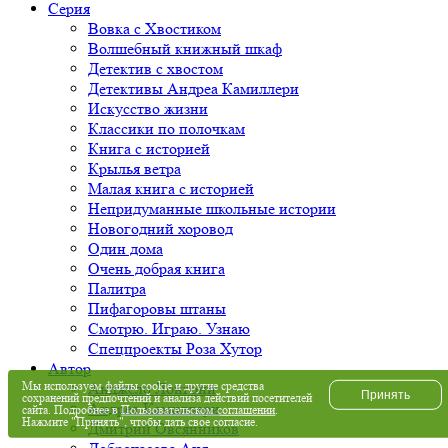
Серия
Вовка с Хвостиком
Волшебный книжный шкаф
Детектив с хвостом
Детективы Андреа Камиллери
Искусство жизни
Классики по полочкам
Книга с историей
Крылья ветра
Малая книга с историей
Непридуманные школьные истории
Новогодний хоровод
Один дома
Очень добрая книга
Палитра
Пифагоровы штаны
Смотрю. Играю. Узнаю
Спецпроекты Роза Хутор
Автор
Мы используем файлы cookie и другие средства
Анджело Лонгони
Принять
сохранений предпочтений и анализа действий посетителей
Андреа Камиллери
сайта. Подробнее в
Пользовательском соглашении
.
Нажмите "Принять", чтобы дать свое согласие.
Дмитрий Овсянников