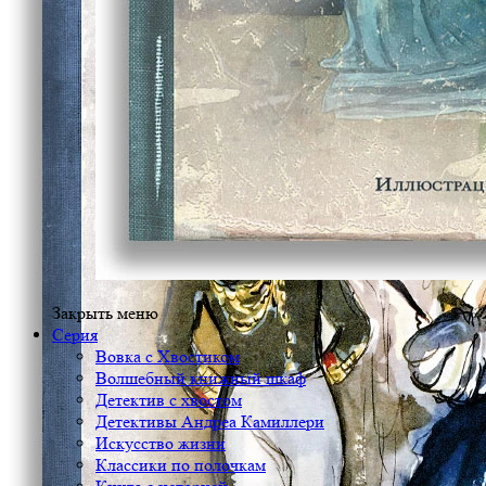
Закрыть меню
Серия
Вовка с Хвостиком
Волшебный книжный шкаф
Детектив с хвостом
Детективы Андреа Камиллери
Искусство жизни
Классики по полочкам