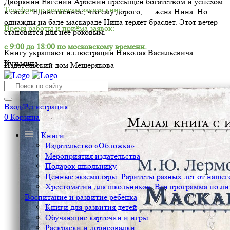
Дворянин Евгений Арбенин пресыщен богатством и успехом
Телефон по вопросам заказа книг.
в свете. Единственное, что ему дорого, — жена Нина. Но
однажды на бале-маскараде Нина теряет браслет. Этот вечер
Время работы и приёма заявок:
становится для неё роковым.
с 9:00 до 18:00 по московскому времени.
Книгу украшают иллюстрации Николая Васильевича
Кузьмина.
Издательский дом Мещерякова
Вход/Регистрация
0
Корзина
Книги
Издательство «Обложка»
Мероприятия издательства
Подарок школьнику
Ценные экземпляры. Раритеты разных лет от нашего
Хрестоматии для школьников. Вся программа по ли
Воспитание и развитие ребенка
Книги для развития детей
Обучающие карточки и игры
Раскраски и дорисовалки