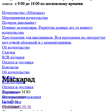
заявок:
с 9:00 до 18:00 по московскому времени.
Издательство «Обложка»
Мероприятия издательства
Подарок школьнику
Ценные экземпляры. Раритеты разных лет от нашего
издательства
Хрестоматии для школьников. Вся программа по литературе
под одной обложкой и с комментариями.
Об издательстве
Скидки
B2B подарки
Оплата и доставка
Контакты
Об издательстве
Скидки
Маскарад
B2B подарки
Оплата и доставка
Лермонтов М.Ю.
Контакты
нет в наличии
Оптовые предложения
0
11
Госзакупки
Описание
+7(495)640-39-36