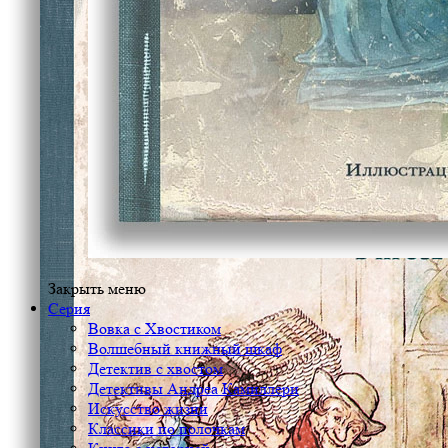
Закрыть меню
Серия
Вовка с Хвостиком
Волшебный книжный шкаф
Детектив с хвостом
Детективы Андреа Камиллери
Искусство жизни
Классики по полочкам