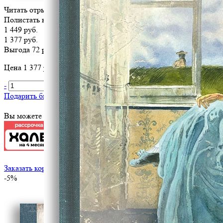
Читать отрывок
Полистать книгу
1 449 руб.
1 377 руб.
Выгода 72 руб.
Цена 1 377 руб. за 1 шт
-
+
В корзину
Подарить библиотеке
?
Вы можете оплатить эту книгу картой
Заказать корпоративный тираж
-5%