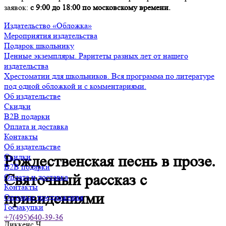
заявок:
с 9:00 до 18:00 по московскому времени.
Издательство «Обложка»
Мероприятия издательства
Подарок школьнику
Ценные экземпляры. Раритеты разных лет от нашего
издательства
Хрестоматии для школьников. Вся программа по литературе
под одной обложкой и с комментариями.
Об издательстве
Скидки
B2B подарки
Оплата и доставка
Контакты
Об издательстве
Скидки
Рождественская песнь в прозе.
B2B подарки
Святочный рассказ с
Оплата и доставка
Контакты
привидениями
Оптовые предложения
Госзакупки
+7(495)640-39-36
Диккенс Ч.