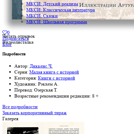
МКСИ: Детский реализм
МКСИ: Классическая литература
МКСИ: Сказки
МКСИ: Школьная программа
0
Читать отрывок
Подписаться
Видеолисталка
Блог
Подробности
Автор:
Диккенс Ч.
Серия:
Малая книга с историей
Категория:
Книги с историей
Художник:
Рэкхем А.
Перевод:
Озерская Т.
Возрастные рекомендации редакции:
8 +
Все подробности
Заказать корпоративный тираж
Галерея