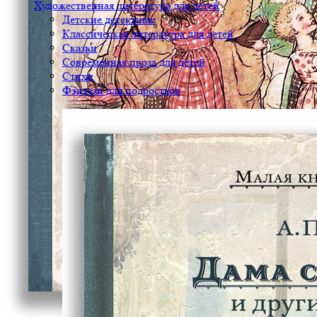
Художественная литература для детей
Детские детективы
Классическая литература для детей
Сказки
Современная проза для детей
Стихи
Фэнтези для подростков