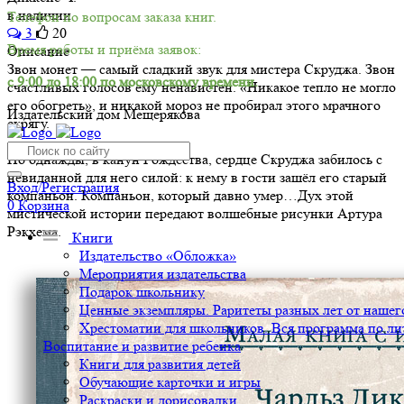
в наличии
Телефон по вопросам заказа книг.
3
20
Время работы и приёма заявок:
Описание
Звон монет — самый сладкий звук для мистера Скруджа. Звон
с 9:00 до 18:00 по московскому времени.
счастливых голосов ему ненавистен. «Никакое тепло не могло
его обогреть», и никакой мороз не пробирал этого мрачного
Издательский дом Мещерякова
скрягу.
Но однажды, в канун Рождества, сердце Скруджа забилось с
невиданной для него силой: к нему в гости зашёл его старый
Вход/Регистрация
компаньон. Компаньон, который давно умер…Дух этой
0
Корзина
мистической истории передают волшебные рисунки Артура
Рэкхема.
Книги
Издательство «Обложка»
Мероприятия издательства
Подарок школьнику
Ценные экземпляры. Раритеты разных лет от нашего
Хрестоматии для школьников. Вся программа по ли
Воспитание и развитие ребенка
Книги для развития детей
Обучающие карточки и игры
Раскраски и дорисовалки