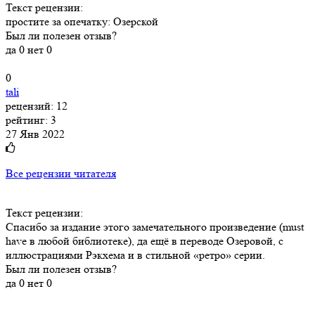
Текст рецензии:
простите за опечатку: Озерской
Был ли полезен отзыв?
да
0
нет
0
0
tali
рецензий: 12
рейтинг: 3
27 Янв 2022
Все рецензии читателя
Текст рецензии:
Спасибо за издание этого замечательного произведение (must
have в любой библиотеке), да ещё в переводе Озеровой, с
иллюстрациями Рэкхема и в стильной «ретро» серии.
Был ли полезен отзыв?
да
0
нет
0