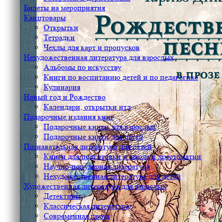
Билеты на мероприятия
Канцтовары
Открытки
Тетрадки
Чехлы для карт и пропусков
Нехудожественная литература для взрослых
Альбомы по искусству
Книги по воспитанию детей и по педагогике
Кулинария
Новый год и Рождество
Календари, открытки итд
Подарочные издания книг
Подарочные книги для взрослых
Подарочные книги для детей
Познавательная литература для детей
Книги для подготовки к школе и хрестоматии
Научно-популярная литература
Нехудожественная литература для детей
Художественная литература для взрослых
Детективы
Классическая литература
Современная проза