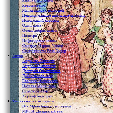
Книга с историей
Крылья ветра
Малая книга с историей
Непридуманные школьные истории
Новогодний хоровод
Один дома
Очень добрая книга
Палитра
Пифагоровы штаны
Смотрю. Играю. Узнаю
Спецпроекты Роза Хутор
Автор
Анджело Лонгони
Андреа Камиллери
Дмитрий Овсянников
Доброчасова Аня
Евгения Малинкина
Наталья Маркелова
Сергей Козлов
Херлуф Бидструп
Малая книга с историей
Вся Малая книга с историей
МКСИ: Двадцатый век