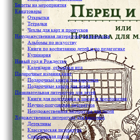
Билеты на мероприятия
Канцтовары
Открытки
Тетрадки
Чехлы для карт и пропусков
Нехудожественная литература для взрослых
Альбомы по искусству
Книги по воспитанию детей и по педагогике
Кулинария
Новый год и Рождество
Календари, открытки итд
Подарочные издания книг
Подарочные книги для взрослых
Подарочные книги для детей
Познавательная литература для детей
Книги для подготовки к школе и хрестоматии
Научно-популярная литература
Нехудожественная литература для детей
Художественная литература для взрослых
Детективы
Классическая литература
Современная проза