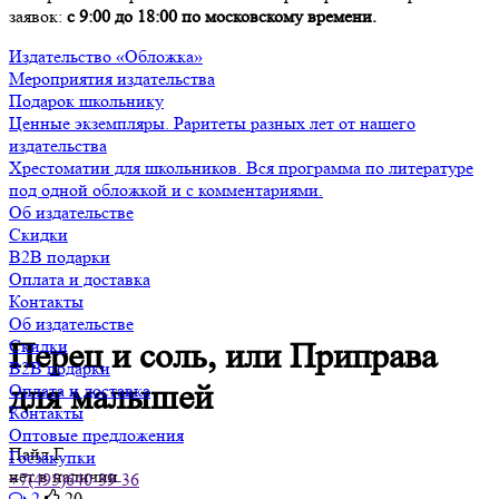
заявок:
с 9:00 до 18:00 по московскому времени.
Издательство «Обложка»
Мероприятия издательства
Подарок школьнику
Ценные экземпляры. Раритеты разных лет от нашего
издательства
Хрестоматии для школьников. Вся программа по литературе
под одной обложкой и с комментариями.
Об издательстве
Скидки
B2B подарки
Оплата и доставка
Контакты
Об издательстве
Скидки
Перец и соль, или Приправа
B2B подарки
для малышей
Оплата и доставка
Контакты
Оптовые предложения
Пайл Г.
Госзакупки
нет в наличии
+7(495)640-39-36
2
20