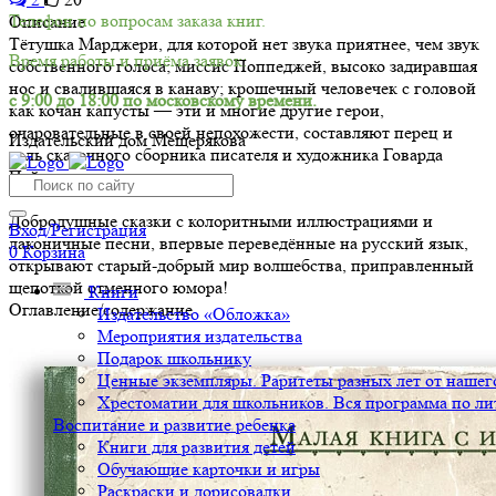
Телефон по вопросам заказа книг.
Описание
Тётушка Марджери, для которой нет звука приятнее, чем звук
Время работы и приёма заявок:
собственного голоса; миссис Поппеджей, высоко задиравшая
нос и свалившаяся в канаву; крошечный человечек с головой
с 9:00 до 18:00 по московскому времени.
как кочан капусты — эти и многие другие герои,
очаровательные в своей непохожести, составляют перец и
Издательский дом Мещерякова
соль сказочного сборника писателя и художника Говарда
Пайла.
Добродушные сказки с колоритными иллюстрациями и
Вход/Регистрация
лаконичные песни, впервые переведённые на русский язык,
0
Корзина
открывают старый-добрый мир волшебства, приправленный
щепоткой отменного юмора!
Книги
Оглавление/содержание
Издательство «Обложка»
Мероприятия издательства
Подарок школьнику
Ценные экземпляры. Раритеты разных лет от нашего
Хрестоматии для школьников. Вся программа по ли
Воспитание и развитие ребенка
Книги для развития детей
Обучающие карточки и игры
Раскраски и дорисовалки