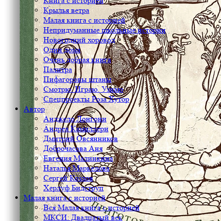
Книга с историей
Крылья ветра
Малая книга с историей
Непридуманные школьные истории
Новогодний хоровод
Один дома
Очень добрая книга
Палитра
Пифагоровы штаны
Смотрю. Играю. Узнаю
Спецпроекты Роза Хутор
Автор
Анджело Лонгони
Андреа Камиллери
Дмитрий Овсянников
Доброчасова Аня
Евгения Малинкина
Наталья Маркелова
Сергей Козлов
Херлуф Бидструп
Малая книга с историей
Вся Малая книга с историей
МКСИ: Двадцатый век