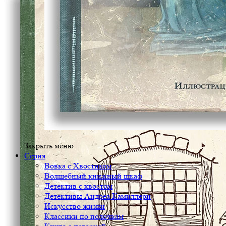
Закрыть меню
Серия
Вовка с Хвостиком
Волшебный книжный шкаф
Детектив с хвостом
Детективы Андреа Камиллери
Искусство жизни
Классики по полочкам