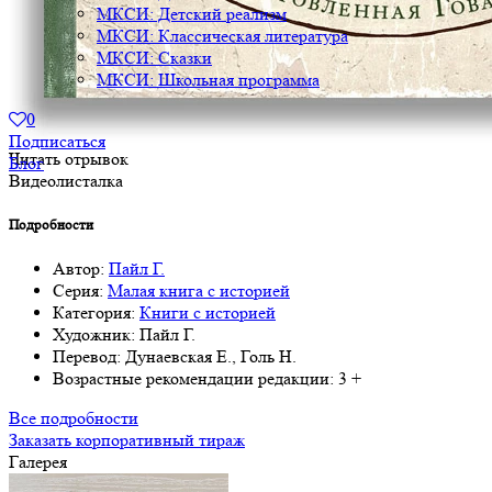
МКСИ: Детский реализм
МКСИ: Классическая литература
МКСИ: Сказки
МКСИ: Школьная программа
0
Подписаться
Читать отрывок
Блог
Видеолисталка
Подробности
Автор:
Пайл Г.
Серия:
Малая книга с историей
Категория:
Книги с историей
Художник:
Пайл Г.
Перевод:
Дунаевская Е., Голь Н.
Возрастные рекомендации редакции:
3 +
Все подробности
Заказать корпоративный тираж
Галерея