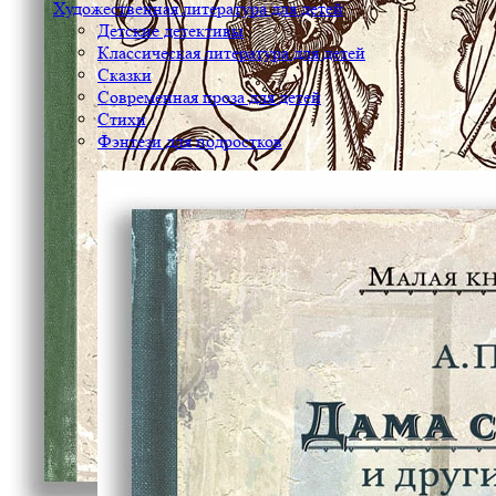
Художественная литература для детей
Детские детективы
Классическая литература для детей
Сказки
Современная проза для детей
Стихи
Фэнтези для подростков