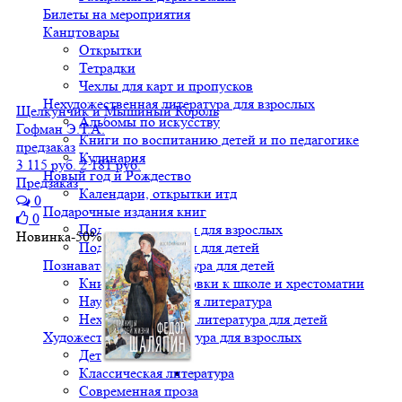
Билеты на мероприятия
Канцтовары
Открытки
Тетрадки
Чехлы для карт и пропусков
Нехудожественная литература для взрослых
Щелкунчик и Мышиный Король
Альбомы по искусству
Гофман Э.Т.А.
Книги по воспитанию детей и по педагогике
предзаказ
Кулинария
3 115 руб.
2 181 руб.
Новый год и Рождество
Предзаказ
Календари, открытки итд
0
Подарочные издания книг
0
Подарочные книги для взрослых
Новинка
-50%
Подарочные книги для детей
Познавательная литература для детей
Книги для подготовки к школе и хрестоматии
Научно-популярная литература
Нехудожественная литература для детей
Художественная литература для взрослых
Детективы
Классическая литература
Современная проза