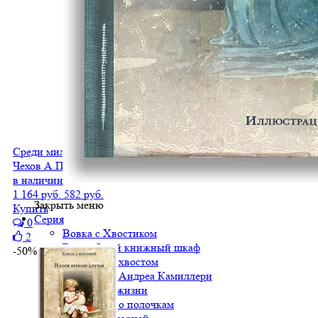
Среди милых москвичей
Чехов А.П.
в наличии
1 164 руб.
582 руб.
Закрыть меню
Купить
Серия
0
Вовка с Хвостиком
2
Волшебный книжный шкаф
-50%
Детектив с хвостом
Детективы Андреа Камиллери
Искусство жизни
Классики по полочкам