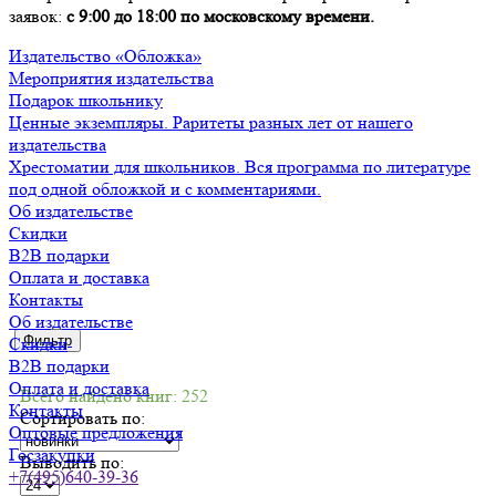
заявок:
с 9:00 до 18:00 по московскому времени.
Издательство «Обложка»
Мероприятия издательства
Подарок школьнику
Ценные экземпляры. Раритеты разных лет от нашего
издательства
Хрестоматии для школьников. Вся программа по литературе
под одной обложкой и с комментариями.
Об издательстве
Скидки
B2B подарки
Оплата и доставка
Контакты
Об издательстве
Фильтр
Скидки
B2B подарки
Оплата и доставка
Всего найдено книг: 252
Контакты
Сортировать по:
Оптовые предложения
Госзакупки
Выводить по:
+7(495)640-39-36