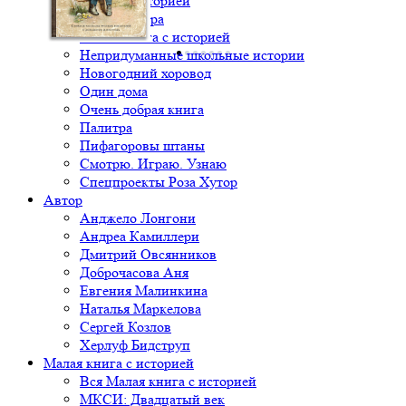
Книга с историей
Крылья ветра
Малая книга с историей
Непридуманные школьные истории
Новогодний хоровод
Один дома
Очень добрая книга
Палитра
Пифагоровы штаны
Смотрю. Играю. Узнаю
Спецпроекты Роза Хутор
Автор
Анджело Лонгони
Андреа Камиллери
Дмитрий Овсянников
Доброчасова Аня
Евгения Малинкина
Наталья Маркелова
Сергей Козлов
Херлуф Бидструп
Малая книга с историей
Вся Малая книга с историей
МКСИ: Двадцатый век