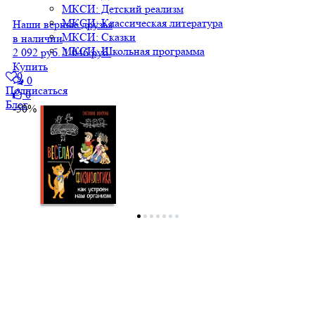
МКСИ: Детский реализм
МКСИ: Классическая литература
Наши верные друзья
МКСИ: Сказки
в наличии
МКСИ: Школьная программа
2 092 руб.
1 046 руб.
Купить
0
0
Подписаться
0
Блог
-50%