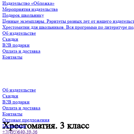
Издательство «Обложка»
Мероприятия издательства
Подарок школьнику
Ценные экземпляры. Раритеты разных лет от нашего издательс
Хрестоматии для школьников. Вся программа по литературе по
Об издательстве
Скидки
B2B подарки
Оплата и доставка
Контакты
Об издательстве
Скидки
B2B подарки
Оплата и доставка
Контакты
Оптовые предложения
Хрестоматия. 3 класс
Госзакупки
+7(495)640-39-36