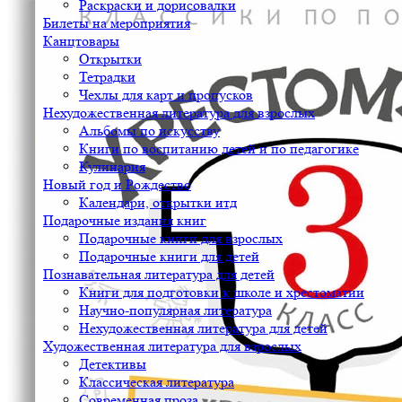
Раскраски и дорисовалки
Билеты на мероприятия
Канцтовары
Открытки
Тетрадки
Чехлы для карт и пропусков
Нехудожественная литература для взрослых
Альбомы по искусству
Книги по воспитанию детей и по педагогике
Кулинария
Новый год и Рождество
Календари, открытки итд
Подарочные издания книг
Подарочные книги для взрослых
Подарочные книги для детей
Познавательная литература для детей
Книги для подготовки к школе и хрестоматии
Научно-популярная литература
Нехудожественная литература для детей
Художественная литература для взрослых
Детективы
Классическая литература
Современная проза