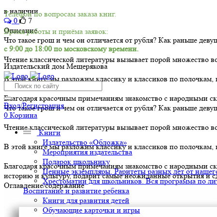
в наличии
Телефон по вопросам заказа книг.
0
7
Описание
Время работы и приёма заявок:
Что такое грош и чем он отличается от рубля? Как раньше дев
с 9:00 до 18:00 по московскому времени.
Чтение классической литературы вызывает порой множество воп
Издательский дом Мещерякова
В этой книге мы разложим классику и классиков по полочкам,
Благодаря красочным примечаниям знакомство с народными сказ
Вход/Регистрация
Что такое грош и чем он отличается от рубля? Как раньше дев
0
Корзина
Чтение классической литературы вызывает порой множество воп
Книги
Издательство «Обложка»
В этой книге мы разложим классику и классиков по полочкам,
Мероприятия издательства
Подарок школьнику
Благодаря красочным примечаниям знакомство с народными ска
Ценные экземпляры. Раритеты разных лет от нашего
историю и культуру, подарит самые неожиданные открытия и 
Хрестоматии для школьников. Вся программа по ли
Оглавление/содержание
Воспитание и развитие ребенка
Книги для развития детей
Обучающие карточки и игры