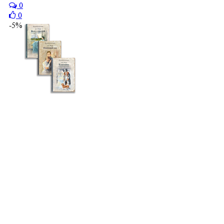
0
0
-5%