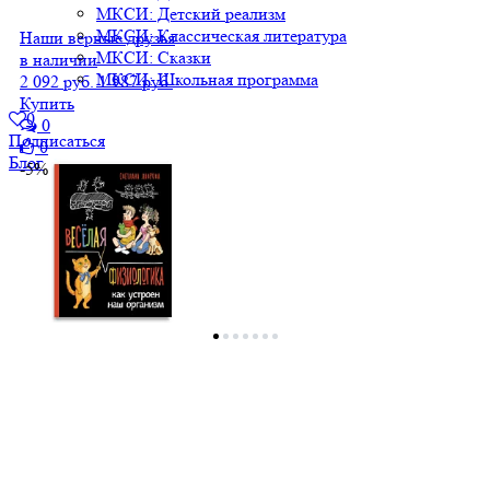
МКСИ: Детский реализм
МКСИ: Классическая литература
Наши верные друзья
МКСИ: Сказки
в наличии
МКСИ: Школьная программа
2 092 руб.
1 987 руб.
Купить
0
0
Подписаться
0
Блог
-5%