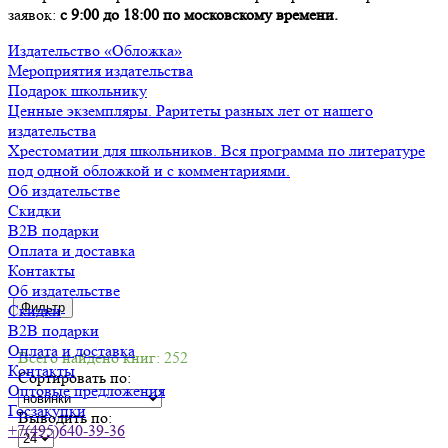
заявок:
с 9:00 до 18:00 по московскому времени.
Издательство «Обложка»
Мероприятия издательства
Подарок школьнику
Ценные экземпляры. Раритеты разных лет от нашего
издательства
Хрестоматии для школьников. Вся программа по литературе
под одной обложкой и с комментариями.
Об издательстве
Скидки
B2B подарки
Оплата и доставка
Контакты
Об издательстве
Фильтр
Скидки
B2B подарки
Оплата и доставка
Всего найдено книг: 252
Контакты
Сортировать по:
Оптовые предложения
Госзакупки
Выводить по:
+7(495)640-39-36