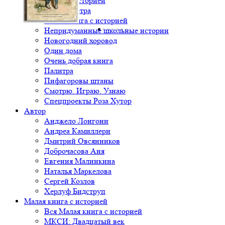
Книга с историей
Крылья ветра
Малая книга с историей
Непридуманные школьные истории
Новогодний хоровод
Один дома
Очень добрая книга
Палитра
Пифагоровы штаны
Смотрю. Играю. Узнаю
Спецпроекты Роза Хутор
Автор
Анджело Лонгони
Андреа Камиллери
Дмитрий Овсянников
Доброчасова Аня
Евгения Малинкина
Наталья Маркелова
Сергей Козлов
Херлуф Бидструп
Малая книга с историей
Вся Малая книга с историей
МКСИ: Двадцатый век