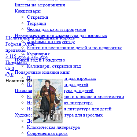
Билеты на мероприятия
Канцтовары
Открытки
Тетрадки
Чехлы для карт и пропусков
Нехудожественная литература для взрослых
Щелкунчик и Мышиный Король
Альбомы по искусству
Гофман Э.Т.А.
Книги по воспитанию детей и по педагогике
предзаказ
Кулинария
3 115 руб.
2 181 руб.
Новый год и Рождество
Предзаказ
Календари, открытки итд
0
Подарочные издания книг
0
Подарочные книги для взрослых
Новинка
-5%
Подарочные книги для детей
Познавательная литература для детей
Книги для подготовки к школе и хрестоматии
Научно-популярная литература
Нехудожественная литература для детей
Художественная литература для взрослых
Детективы
Классическая литература
Современная проза