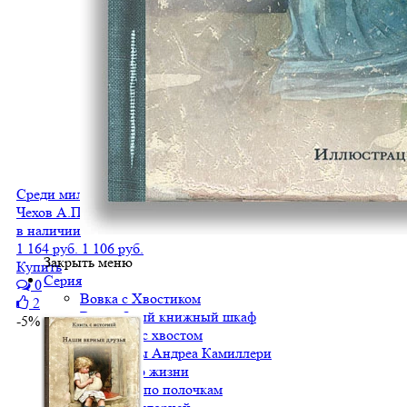
Среди милых москвичей
Чехов А.П.
в наличии
1 164 руб.
1 106 руб.
Закрыть меню
Купить
Серия
0
Вовка с Хвостиком
2
Волшебный книжный шкаф
-5%
Детектив с хвостом
Детективы Андреа Камиллери
Искусство жизни
Классики по полочкам