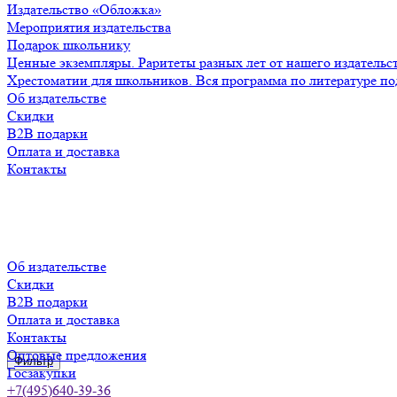
Издательство «Обложка»
Мероприятия издательства
Подарок школьнику
Ценные экземпляры. Раритеты разных лет от нашего издательс
Хрестоматии для школьников. Вся программа по литературе по
Об издательстве
Скидки
B2B подарки
Оплата и доставка
Контакты
Об издательстве
Скидки
B2B подарки
Оплата и доставка
Контакты
Оптовые предложения
Фильтр
Госзакупки
+7(495)640-39-36