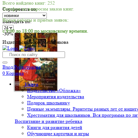
Всего найдено книг: 252
Телефон по вопросам заказа книг.
Сортировать по:
Время работы и приёма заявок:
Выводить по:
с 9:00 до 18:00 по московскому времени.
-30%
Издательский дом Мещерякова
Вход/Регистрация
0
Корзина
Книги
Издательство «Обложка»
Мероприятия издательства
Подарок школьнику
Ценные экземпляры. Раритеты разных лет от нашего
Хрестоматии для школьников. Вся программа по ли
Воспитание и развитие ребенка
Книги для развития детей
Обучающие карточки и игры