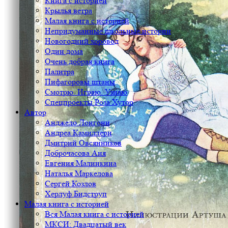
Книга с историей
Крылья ветра
Малая книга с историей
Непридуманные школьные истории
Новогодний хоровод
Один дома
Очень добрая книга
Палитра
Пифагоровы штаны
Смотрю. Играю. Узнаю
Спецпроекты Роза Хутор
Автор
Анджело Лонгони
Андреа Камиллери
Дмитрий Овсянников
Доброчасова Аня
Евгения Малинкина
Наталья Маркелова
Сергей Козлов
Херлуф Бидструп
Малая книга с историей
Вся Малая книга с историей
МКСИ: Двадцатый век