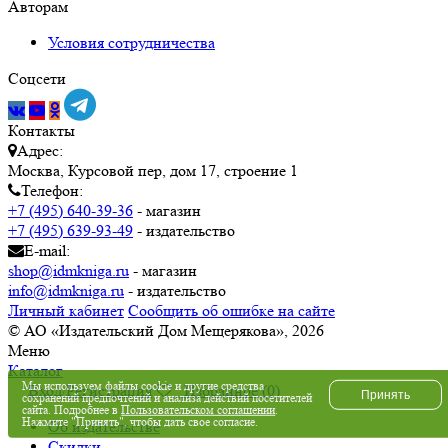
Авторам
Условия сотрудничества
Соцсети
Контакты
Адрес:
Москва, Курсовой пер, дом 17, строение 1
Телефон:
+7 (495) 640-39-36
- магазин
+7 (495) 639-93-49
- издательство
E-mail:
shop@idmkniga.ru
- магазин
info@idmkniga.ru
- издательство
Личный кабинет
Сообщить об ошибке на сайте
© АО «Издательский Дом Мещерякова», 2026
Меню
Каталог
Мы используем файлы cookie и другие средства
Вход/Регистрация
Избранное (
0
)
Принять
сохранений предпочтений и анализа действий посетителей
сайта. Подробнее в
Пользовательском соглашении
.
Нажмите "Принять", чтобы дать свое согласие.
Об издательстве
Скидки