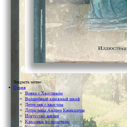
Закрыть меню
Серия
Вовка с Хвостиком
Волшебный книжный шкаф
Детектив с хвостом
Детективы Андреа Камиллери
Искусство жизни
Классики по полочкам