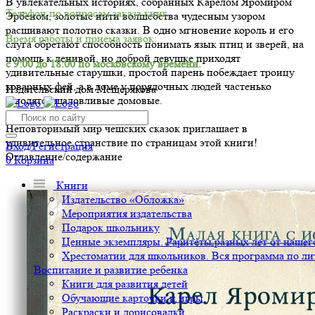
В увлекательных историях, собранных Карелом Яромиром
Телефон по вопросам заказа книг.
Эрбеном, золотые нити волшебства чудесным узором
расшивают полотно сказки. В одно мгновение король и его
Время работы и приёма заявок:
слуга обретают способность понимать язык птиц и зверей, на
помощь к ленивой, но доброй девушке приходят
с 9:00 до 18:00 по московскому времени.
удивительные старушки, простой парень побеждает троицу
коварных фей, а в доме у порядочных людей частенько
Издательский дом Мещерякова
заводятся шаловливые домовые.
Неповторимый мир чешских сказок приглашает в
удивительное странствие по страницам этой книги!
Вход/Регистрация
Оглавление/содержание
0
Корзина
Книги
Издательство «Обложка»
Мероприятия издательства
Подарок школьнику
Ценные экземпляры. Раритеты разных лет от нашего
Хрестоматии для школьников. Вся программа по ли
Воспитание и развитие ребенка
Книги для развития детей
Обучающие карточки и игры
Раскраски и дорисовалки