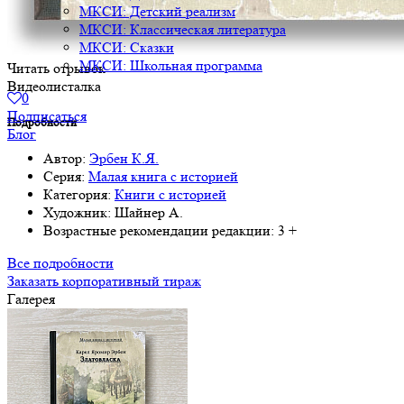
МКСИ: Детский реализм
МКСИ: Классическая литература
МКСИ: Сказки
МКСИ: Школьная программа
Читать отрывок
Видеолисталка
0
Подписаться
Подробности
Блог
Автор:
Эрбен К.Я.
Серия:
Малая книга с историей
Категория:
Книги с историей
Художник:
Шайнер А.
Возрастные рекомендации редакции:
3 +
Все подробности
Заказать корпоративный тираж
Галерея