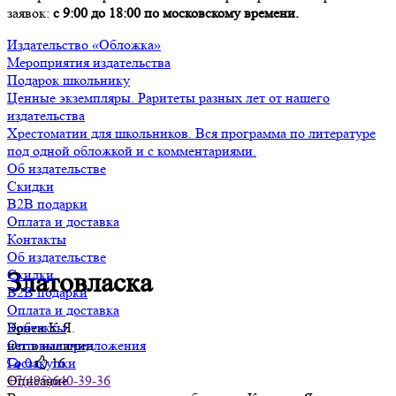
заявок:
с 9:00 до 18:00 по московскому времени.
Издательство «Обложка»
Мероприятия издательства
Подарок школьнику
Ценные экземпляры. Раритеты разных лет от нашего
издательства
Хрестоматии для школьников. Вся программа по литературе
под одной обложкой и с комментариями.
Об издательстве
Скидки
B2B подарки
Оплата и доставка
Контакты
Об издательстве
Скидки
Златовласка
B2B подарки
Оплата и доставка
Эрбен К.Я.
Контакты
нет в наличии
Оптовые предложения
0
16
Госзакупки
Описание
+7(495)640-39-36