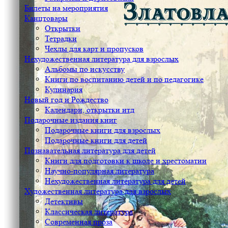
Билеты на мероприятия
Канцтовары
Открытки
Тетрадки
Чехлы для карт и пропусков
Нехудожественная литература для взрослых
Альбомы по искусству
Книги по воспитанию детей и по педагогике
Кулинария
Новый год и Рождество
Календари, открытки итд
Подарочные издания книг
Подарочные книги для взрослых
Подарочные книги для детей
Познавательная литература для детей
Книги для подготовки к школе и хрестоматии
Научно-популярная литература
Нехудожественная литература для детей
Художественная литература для взрослых
Детективы
Классическая литература
Современная проза