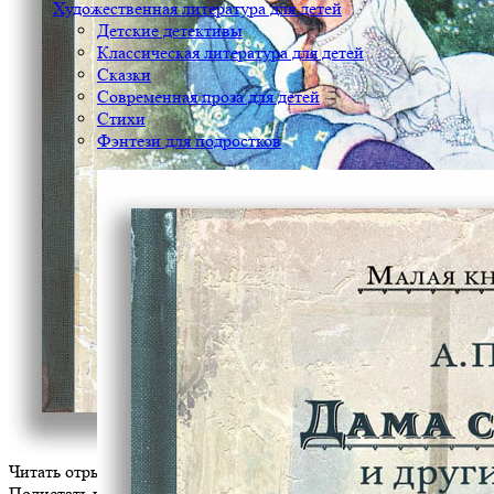
Художественная литература для детей
Детские детективы
Классическая литература для детей
Сказки
Современная проза для детей
Стихи
Фэнтези для подростков
Читать отрывок
Полистать книгу