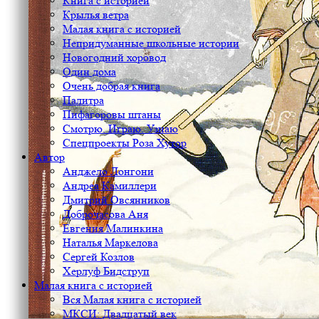
Книга с историей
Крылья ветра
Малая книга с историей
Непридуманные школьные истории
Новогодний хоровод
Один дома
Очень добрая книга
Палитра
Пифагоровы штаны
Смотрю. Играю. Узнаю
Спецпроекты Роза Хутор
Автор
Анджело Лонгони
Андреа Камиллери
Дмитрий Овсянников
Доброчасова Аня
Евгения Малинкина
Наталья Маркелова
Сергей Козлов
Херлуф Бидструп
Малая книга с историей
Вся Малая книга с историей
МКСИ: Двадцатый век