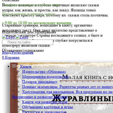
Телефон по вопросам заказа книг.
Немного наивные и глубоко лиричные японские сказки
мудры, как жизнь, и просты, как хокку. Японцы тонко
Время работы и приёма заявок:
чувствуют красоту мира, поэтому их сказки столь поэтичны.
с 9:00 до 18:00 по московскому времени.
Старинные гравюры, вошедшие в книгу, органично
дополняют текст. Они дают читателю представление о
Издательский дом Мещерякова
природе и культуре Страны восходящего солнца, о быте и
нравах её жителей, позволяют глубже погрузиться в
атмосферу японской сказки.
Оглавление/содержание
Вход/Регистрация
0
Корзина
Книги
Издательство «Обложка»
Мероприятия издательства
Подарок школьнику
Ценные экземпляры. Раритеты разных лет от нашего
Хрестоматии для школьников. Вся программа по ли
Воспитание и развитие ребенка
Книги для развития детей
Обучающие карточки и игры
Раскраски и дорисовалки