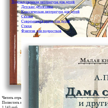
Художественная литература для детей
Детские детективы
Классическая литература для детей
Сказки
Современная проза для детей
Стихи
Фэнтези для подростков
Читать отрывок
Полистать книгу
1 143 руб.