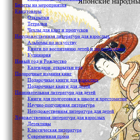
Билеты на мероприятия
Канцтовары
Открытки
Тетрадки
Чехлы для карт и пропусков
Нехудожественная литература для взрослых
Альбомы по искусству
Книги по воспитанию детей и по педагогике
Кулинария
Новый год и Рождество
Календари, открытки итд
Подарочные издания книг
Подарочные книги для взрослых
Подарочные книги для детей
Познавательная литература для детей
Книги для подготовки к школе и хрестоматии
Научно-популярная литература
Нехудожественная литература для детей
Художественная литература для взрослых
Детективы
Классическая литература
Современная проза