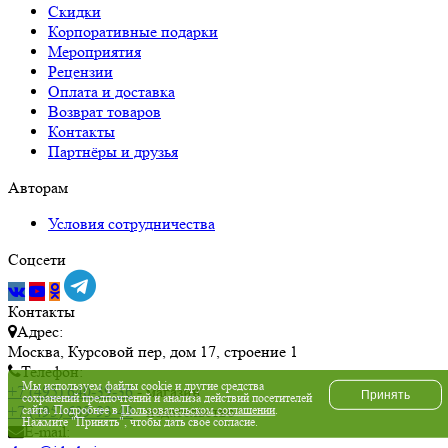
Скидки
Корпоративные подарки
Мероприятия
Рецензии
Оплата и доставка
Возврат товаров
Контакты
Партнёры и друзья
Авторам
Условия сотрудничества
Соцсети
Контакты
Адрес:
Москва, Курсовой пер, дом 17, строение 1
Телефон:
Мы используем файлы cookie и другие средства
+7 (495) 640-39-36
- магазин
Принять
сохранений предпочтений и анализа действий посетителей
сайта. Подробнее в
Пользовательском соглашении
.
+7 (495) 639-93-49
- издательство
Нажмите "Принять", чтобы дать свое согласие.
E-mail: