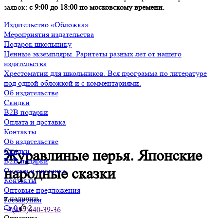
заявок:
с 9:00 до 18:00 по московскому времени.
Издательство «Обложка»
Мероприятия издательства
Подарок школьнику
Ценные экземпляры. Раритеты разных лет от нашего
издательства
Хрестоматии для школьников. Вся программа по литературе
под одной обложкой и с комментариями.
Об издательстве
Скидки
B2B подарки
Оплата и доставка
Контакты
Об издательстве
Скидки
Журавлиные перья. Японские
B2B подарки
народные сказки
Оплата и доставка
Контакты
Оптовые предложения
в наличии
Госзакупки
0
2
+7(495)640-39-36
Описание