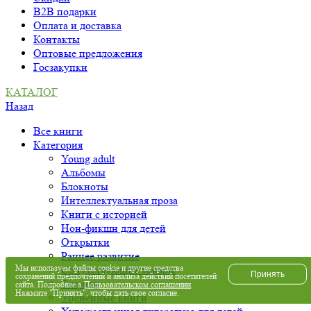
B2B подарки
Оплата и доставка
Контакты
Оптовые предложения
Госзакупки
КАТАЛОГ
Назад
Все книги
Категория
Young adult
Альбомы
Блокноты
Интеллектуальная проза
Книги с историей
Нон-фикшн для детей
Открытки
Раннее развитие
Мы используем файлы cookie и другие средства
Сопутствующие товары
Принять
сохранений предпочтений и анализа действий посетителей
Тетради
сайта. Подробнее в
Пользовательском соглашении
.
Нажмите "Принять", чтобы дать свое согласие.
Уцененные книги