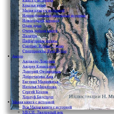
Книга с историей
Крылья ветра
Малая книга с историей
Непридуманные школьные истории
Новогодний хоровод
Один дома
Очень добрая книга
Палитра
Пифагоровы штаны
Смотрю. Играю. Узнаю
Спецпроекты Роза Хутор
Автор
Анджело Лонгони
Андреа Камиллери
Дмитрий Овсянников
Доброчасова Аня
Евгения Малинкина
Наталья Маркелова
Сергей Козлов
Херлуф Бидструп
Малая книга с историей
Вся Малая книга с историей
МКСИ: Двадцатый век