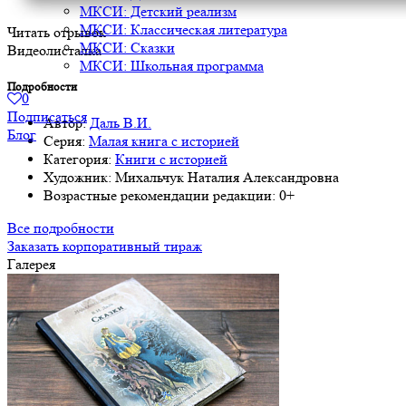
МКСИ: Детский реализм
МКСИ: Классическая литература
Читать отрывок
МКСИ: Сказки
Видеолисталка
МКСИ: Школьная программа
Подробности
0
Подписаться
Автор:
Даль В.И.
Блог
Серия:
Малая книга с историей
Категория:
Книги с историей
Художник:
Михальчук Наталия Александровна
Возрастные рекомендации редакции:
0+
Все подробности
Заказать корпоративный тираж
Галерея