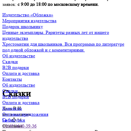
заявок:
с 9:00 до 18:00 по московскому времени.
Издательство «Обложка»
Мероприятия издательства
Подарок школьнику
Ценные экземпляры. Раритеты разных лет от нашего
издательства
Хрестоматии для школьников. Вся программа по литературе
под одной обложкой и с комментариями.
Об издательстве
Скидки
B2B подарки
Оплата и доставка
Контакты
Об издательстве
Скидки
Сказки
B2B подарки
Оплата и доставка
Даль В.И.
Контакты
нет в наличии
Оптовые предложения
0
14
Госзакупки
Описание
+7(495)640-39-36