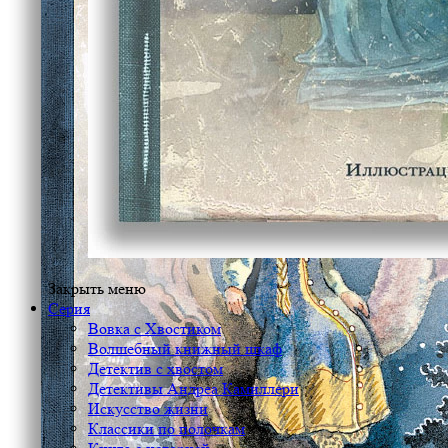
Закрыть меню
Серия
Вовка с Хвостиком
Волшебный книжный шкаф
Детектив с хвостом
Детективы Андреа Камиллери
Искусство жизни
Классики по полочкам