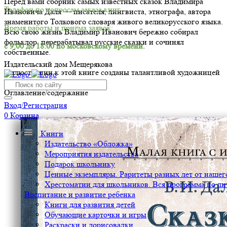
Перед вами сборник самых известных сказок Владимира
Телефон по вопросам заказа книг.
Ивановича Даля — писателя, лингвиста, этнографа, автора
знаменитого Толкового словаря живого великорусского языка.
Время работы и приёма заявок:
Всю свою жизнь Владимир Иванович бережно собирал
фольклор, перерабатывал русские сказки и сочинял
с 9:00 до 18:00 по московскому времени.
собственные.
Издательский дом Мещерякова
Иллюстрации к этой книге созданы талантливой художницей
Наталией Михальчук.
Оглавление/содержание
Вход/Регистрация
0
Корзина
Книги
Издательство «Обложка»
Мероприятия издательства
Подарок школьнику
Ценные экземпляры. Раритеты разных лет от нашего
Хрестоматии для школьников. Вся программа по ли
Воспитание и развитие ребенка
Книги для развития детей
Обучающие карточки и игры
Раскраски и дорисовалки