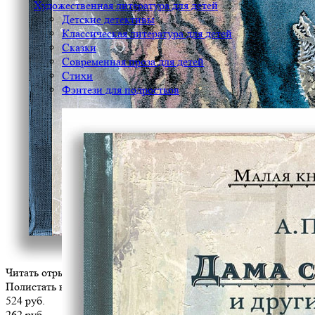
Художественная литература для детей
Детские детективы
Классическая литература для детей
Сказки
Современная проза для детей
Стихи
Фэнтези для подростков
Читать отрывок
Полистать книгу
524 руб.
262 руб.