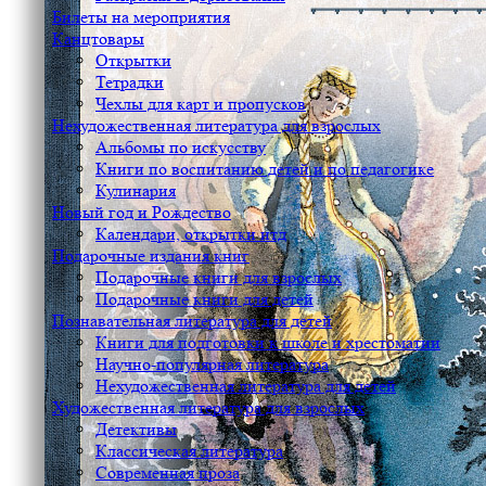
Билеты на мероприятия
Канцтовары
Открытки
Тетрадки
Чехлы для карт и пропусков
Нехудожественная литература для взрослых
Альбомы по искусству
Книги по воспитанию детей и по педагогике
Кулинария
Новый год и Рождество
Календари, открытки итд
Подарочные издания книг
Подарочные книги для взрослых
Подарочные книги для детей
Познавательная литература для детей
Книги для подготовки к школе и хрестоматии
Научно-популярная литература
Нехудожественная литература для детей
Художественная литература для взрослых
Детективы
Классическая литература
Современная проза