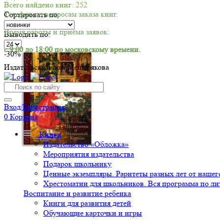
Всего найдено книг: 252
Телефон по вопросам заказа книг.
Сортировать по:
Время работы и приёма заявок:
Выводить по:
с 9:00 до 18:00 по московскому времени.
-30%
Издательский дом Мещерякова
Вход/Регистрация
0
Корзина
Книги
Издательство «Обложка»
Мероприятия издательства
Подарок школьнику
Ценные экземпляры. Раритеты разных лет от нашего
Хрестоматии для школьников. Вся программа по ли
Воспитание и развитие ребенка
Книги для развития детей
Обучающие карточки и игры