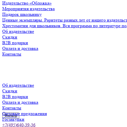
Издательство «Обложка»
Мероприятия издательства
Подарок школьнику
Ценные экземпляры. Раритеты разных лет от нашего издательс
Хрестоматии для школьников. Вся программа по литературе по
Об издательстве
Скидки
B2B подарки
Оплата и доставка
Контакты
Об издательстве
Скидки
B2B подарки
Оплата и доставка
Контакты
Оптовые предложения
Фильтр
Госзакупки
+7(495)640-39-36