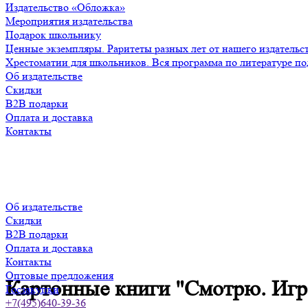
Издательство «Обложка»
Мероприятия издательства
Подарок школьнику
Ценные экземпляры. Раритеты разных лет от нашего издательс
Хрестоматии для школьников. Вся программа по литературе по
Об издательстве
Скидки
B2B подарки
Оплата и доставка
Контакты
Об издательстве
Скидки
B2B подарки
Оплата и доставка
Контакты
Оптовые предложения
Картонные книги "Смотрю. Игр
Госзакупки
+7(495)640-39-36