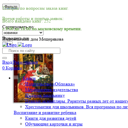
Фильтр
Телефон по вопросам заказа книг.
Время работы и приёма заявок:
Всего найдено книг: 252
Сортировать по:
с 9:00 до 18:00 по московскому времени.
Выводить по:
Издательский дом Мещерякова
-30%
Вход/Регистрация
0
Корзина
Книги
Издательство «Обложка»
Мероприятия издательства
Подарок школьнику
Ценные экземпляры. Раритеты разных лет от нашего
Хрестоматии для школьников. Вся программа по ли
Воспитание и развитие ребенка
Книги для развития детей
Обучающие карточки и игры