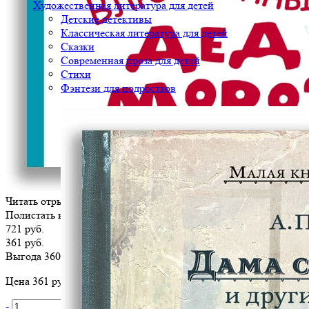
Художественная литература для детей
Детские детективы
Классическая литература для детей
Сказки
Современная проза для детей
Стихи
Фэнтези для подростков
Читать отрывок
Полистать книгу
721 руб.
361 руб.
Выгода 360 руб.
Цена 361 руб. за 1 шт
-
+
В корзину