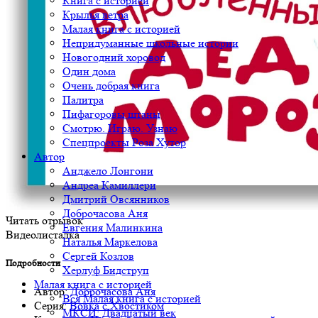
Книга с историей
Крылья ветра
Малая книга с историей
Непридуманные школьные истории
Новогодний хоровод
Один дома
Очень добрая книга
Палитра
Пифагоровы штаны
Смотрю. Играю. Узнаю
Спецпроекты Роза Хутор
Автор
Анджело Лонгони
Андреа Камиллери
Дмитрий Овсянников
Доброчасова Аня
Читать отрывок
Евгения Малинкина
Видеолисталка
Наталья Маркелова
Сергей Козлов
Подробности
Херлуф Бидструп
Малая книга с историей
Автор:
Доброчасова Аня
Вся Малая книга с историей
Серия:
Вовка с Хвостиком
МКСИ: Двадцатый век