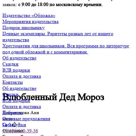
заявок:
с 9:00 до 18:00 по московскому времени.
Издательство «Обложка»
Мероприятия издательства
Подарок школьнику
Ценные экземпляры. Раритеты разных лет от нашего
издательства
Хрестоматии для школьников. Вся программа по литературе
под одной обложкой и с комментариями.
Об издательстве
Скидки
B2B подарки
Оплата и доставка
Контакты
Об издательстве
Скидки
Влюбленный Дед Мороз
B2B подарки
Оплата и доставка
Доброчасова Аня
Контакты
мало
Оптовые предложения
0
7
Госзакупки
Описание
+7(495)640-39-36