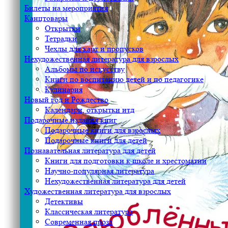
Билеты на мероприятия
Канцтовары
Открытки
Тетрадки
Чехлы для карт и пропусков
Нехудожественная литература для взрослых
Альбомы по искусству
Книги по воспитанию детей и по педагогике
Кулинария
Новый год и Рождество
Календари, открытки итд
Подарочные издания книг
Подарочные книги для взрослых
Подарочные книги для детей
Познавательная литература для детей
Книги для подготовки к школе и хрестоматии
Научно-популярная литература
Нехудожественная литература для детей
Художественная литература для взрослых
Детективы
Классическая литература
Современная проза