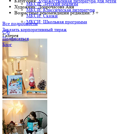
Категория:
Художественная литература для детей
МКСИ: Детский реализм
Художник:
Доброчасова Аня
МКСИ: Классическая литература
Возрастные рекомендации редакции:
3 +
МКСИ: Сказки
МКСИ: Школьная программа
Все подробности
Заказать корпоративный тираж
0
Галерея
Подписаться
Блог