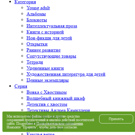
Категория
Young adult
Альбомы
Блокноты
Интеллектуальная проза
Книги с историей
Нон-фикшн для детей
Открытки
Раннее развитие
Сопутствующие товары
Тетради
Уцененные книги
Художественная литература для детей
Ценные экземпляры
Серия
Вовка с Хвостиком
Волшебный книжный шкаф
Детектив с хвостом
Детективы Андреа Камиллери
Искусство жизни
Мы используем файлы cookie и другие средства
Принять
сохранений предпочтений и анализа действий посетителей
Классики по полочкам
сайта. Подробнее в
Пользовательском соглашении
.
Нажмите "Принять", чтобы дать свое согласие.
Книга с историей
Крылья ветра