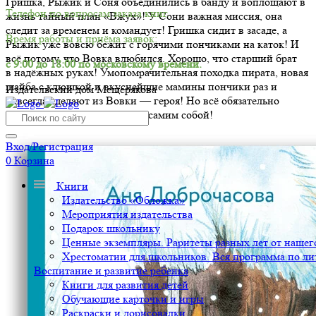
Гришка, Рыжик и Соня объединились в банду и воплощают в
Телефон по вопросам заказа книг.
жизнь тайный план «Вжух»! У Сони важная миссия, она
следит за временем и командует! Гришка сидит в засаде, а
Время работы и приёма заявок:
Рыжик уже вовсю бежит с горячими пончиками на каток! И
всё потому, что Вовка влюбился. Хорошо, что старший брат
с 9:00 до 18:00 по московскому времени.
в надёжных руках! Умопомрачительная походка пирата, новая
шайба с клюшкой и вкуснейшие мамины пончики раз и
Издательский дом Мещерякова
навсегда сделают из Вовки — героя! Но всё обязательно
получится, если быть просто самим собой!
Вход/Регистрация
0
Корзина
Книги
Издательство «Обложка»
Мероприятия издательства
Подарок школьнику
Ценные экземпляры. Раритеты разных лет от нашего
Хрестоматии для школьников. Вся программа по ли
Воспитание и развитие ребенка
Книги для развития детей
Обучающие карточки и игры
Раскраски и дорисовалки