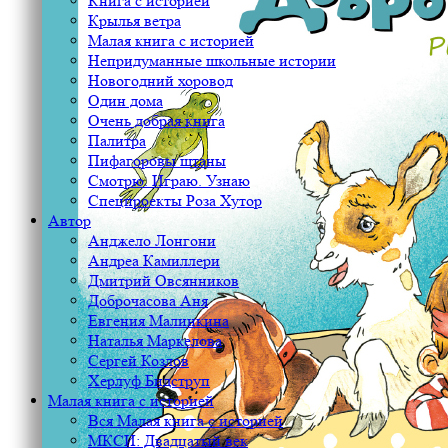
Книга с историей
Крылья ветра
Малая книга с историей
Непридуманные школьные истории
Новогодний хоровод
Один дома
Очень добрая книга
Палитра
Пифагоровы штаны
Смотрю. Играю. Узнаю
Спецпроекты Роза Хутор
Автор
Анджело Лонгони
Андреа Камиллери
Дмитрий Овсянников
Доброчасова Аня
Евгения Малинкина
Наталья Маркелова
Сергей Козлов
Херлуф Бидструп
Малая книга с историей
Вся Малая книга с историей
МКСИ: Двадцатый век