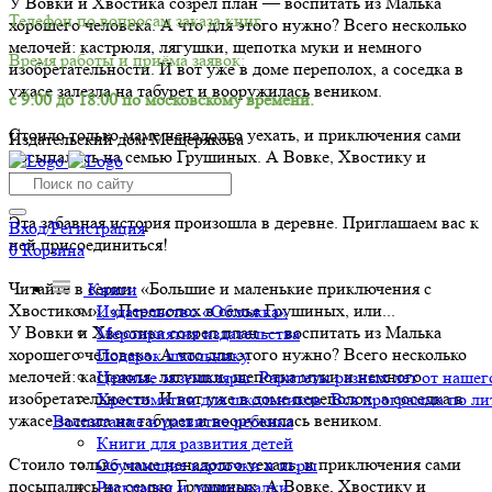
У Вовки и Хвостика созрел план — воспитать из Малька
Телефон по вопросам заказа книг.
хорошего человека. А что для этого нужно? Всего несколько
мелочей: кастрюля, лягушки, щепотка муки и немного
Время работы и приёма заявок:
изобретательности. И вот уже в доме переполох, а соседка в
ужасе залезла на табурет и вооружилась веником.
с 9:00 до 18:00 по московскому времени.
Стоило только маме ненадолго уехать, и приключения сами
Издательский дом Мещерякова
посыпались на семью Грушиных. А Вовке, Хвостику и
Мальку только их и подавай.
Эта забавная история произошла в деревне. Приглашаем вас к
Вход/Регистрация
ней присоединиться!
0
Корзина
Читайте в серии: «Большие и маленькие приключения с
Книги
Хвостиком», «Переполох в семье Грушиных, или...
Издательство «Обложка»
У Вовки и Хвостика созрел план — воспитать из Малька
Мероприятия издательства
хорошего человека. А что для этого нужно? Всего несколько
Подарок школьнику
мелочей: кастрюля, лягушки, щепотка муки и немного
Ценные экземпляры. Раритеты разных лет от нашего
изобретательности. И вот уже в доме переполох, а соседка в
Хрестоматии для школьников. Вся программа по ли
ужасе залезла на табурет и вооружилась веником.
Воспитание и развитие ребенка
Книги для развития детей
Стоило только маме ненадолго уехать, и приключения сами
Обучающие карточки и игры
посыпались на семью Грушиных. А Вовке, Хвостику и
Раскраски и дорисовалки