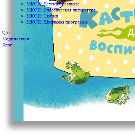
МКСИ: Детский реализм
МКСИ: Классическая литература
МКСИ: Сказки
МКСИ: Школьная программа
0
Подписаться
Блог