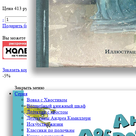
Цена 413 руб. за 1 шт
-
+
В корзину
Подарить библиотеке
?
Вы можете оплатить эту книгу картой
Заказать корпоративный тираж
-5%
Закрыть меню
Серия
Вовка с Хвостиком
Волшебный книжный шкаф
Детектив с хвостом
Детективы Андреа Камиллери
Искусство жизни
Классики по полочкам