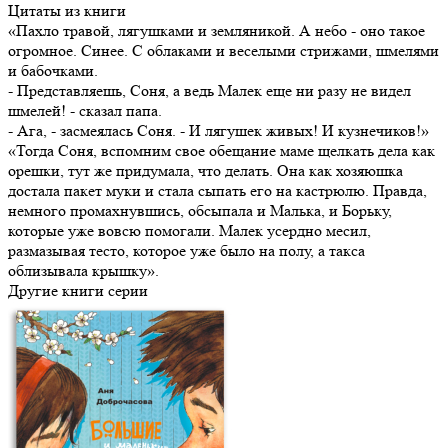
Цитаты из книги
«Пахло травой, лягушками и земляникой. А небо - оно такое
огромное. Синее. С облаками и веселыми стрижами, шмелями
и бабочками.
- Представляешь, Соня, а ведь Малек еще ни разу не видел
шмелей! - сказал папа.
- Ага, - засмеялась Соня. - И лягушек живых! И кузнечиков!»
«Тогда Соня, вспомним свое обещание маме щелкать дела как
орешки, тут же придумала, что делать. Она как хозяюшка
достала пакет муки и стала сыпать его на кастрюлю. Правда,
немного промахнувшись, обсыпала и Малька, и Борьку,
которые уже вовсю помогали. Малек усердно месил,
размазывая тесто, которое уже было на полу, а такса
облизывала крышку».
Другие книги серии