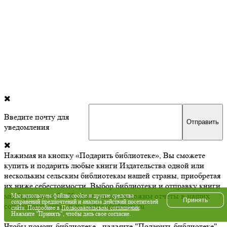
Введите почту для
уведомления
Нажимая на кнопку «Подарить библиотеке», Вы сможете
купить и подарить любые книги Издательства одной или
нескольким сельским библиотекам нашей страны, приобретая
их ниже себестоимости. Выбор библиотеки и отправку книги
мы берем на себя. И обязательно выложим отчеты в наших
Мы используем файлы cookie и другие средства
Принять
сохранений предпочтений и анализа действий посетителей
социальных сетях и на сайте idmkniga.ru
сайта. Подробнее в
Пользовательском соглашении
.
Нажмите "Принять", чтобы дать свое согласие.
Чтобы помочь библиотеке - нажмите "Подарить библиотеке".