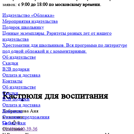
заявок:
с 9:00 до 18:00 по московскому времени.
Издательство «Обложка»
Мероприятия издательства
Подарок школьнику
Ценные экземпляры. Раритеты разных лет от нашего
издательства
Хрестоматии для школьников. Вся программа по литературе
под одной обложкой и с комментариями.
Об издательстве
Скидки
B2B подарки
Оплата и доставка
Контакты
Об издательстве
Скидки
Кастрюля для воспитания
B2B подарки
Оплата и доставка
Доброчасова Аня
Контакты
в наличии
Оптовые предложения
0
8
Госзакупки
Описание
+7(495)640-39-36