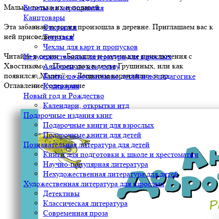
Мальку только их и подавай.
Билеты на мероприятия
Канцтовары
Эта забавная история произошла в деревне. Приглашаем вас к
Открытки
ней присоединиться!
Тетрадки
Чехлы для карт и пропусков
Читайте в серии: «Большие и маленькие приключения с
Нехудожественная литература для взрослых
Хвостиком», «Переполох в семье Грушиных, или как
Альбомы по искусству
появился „Малёк“», «Лёшкины карандаши» и др.
Книги по воспитанию детей и по педагогике
Оглавление/содержание
Кулинария
Новый год и Рождество
Календари, открытки итд
Подарочные издания книг
Подарочные книги для взрослых
Подарочные книги для детей
Познавательная литература для детей
Книги для подготовки к школе и хрестоматии
Научно-популярная литература
Нехудожественная литература для детей
Художественная литература для взрослых
Детективы
Классическая литература
Современная проза