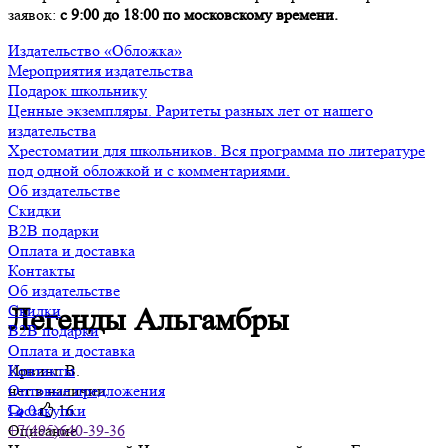
заявок:
с 9:00 до 18:00 по московскому времени.
Издательство «Обложка»
Мероприятия издательства
Подарок школьнику
Ценные экземпляры. Раритеты разных лет от нашего
издательства
Хрестоматии для школьников. Вся программа по литературе
под одной обложкой и с комментариями.
Об издательстве
Скидки
B2B подарки
Оплата и доставка
Контакты
Об издательстве
Скидки
Легенды Альгамбры
B2B подарки
Оплата и доставка
Ирвинг В.
Контакты
нет в наличии
Оптовые предложения
0
16
Госзакупки
Описание
+7(495)640-39-36