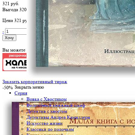
321 руб.
Выгода 320 руб.
Цена 321 руб. за 1 шт
-
+
Хочу
Вы можете оплатить эту книгу картой
Заказать корпоративный тираж
Закрыть меню
-50%
Серия
Вовка с Хвостиком
Волшебный книжный шкаф
Детектив с хвостом
Детективы Андреа Камиллери
Искусство жизни
Классики по полочкам