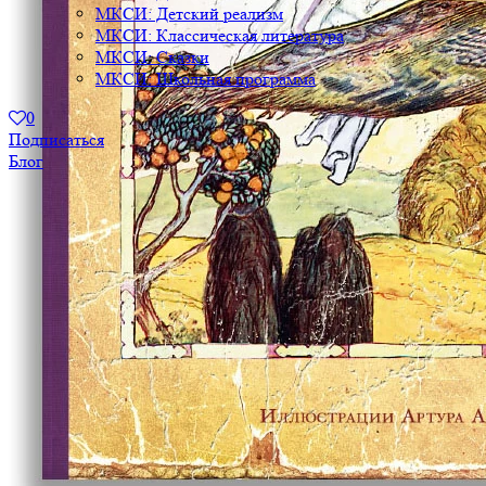
МКСИ: Детский реализм
МКСИ: Классическая литература
МКСИ: Сказки
МКСИ: Школьная программа
0
Подписаться
Блог