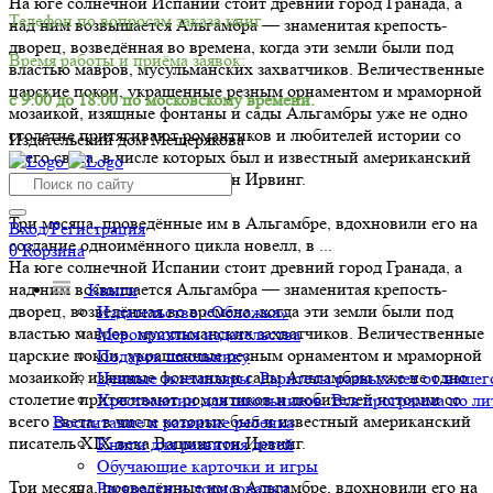
На юге солнечной Испании стоит древний город Гранада, а
Телефон по вопросам заказа книг.
над ним возвышается Альгамбра — знаменитая крепость-
дворец, возведённая во времена, когда эти земли были под
Время работы и приёма заявок:
властью мавров, мусульманских захватчиков. Величественные
царские покои, украшенные резным орнаментом и мраморной
с 9:00 до 18:00 по московскому времени.
мозаикой, изящные фонтаны и сады Альгамбры уже не одно
столетие притягивают романтиков и любителей истории со
Издательский дом Мещерякова
всего света, в числе которых был и известный американский
писатель XIX века Вашингтон Ирвинг.
Три месяца, проведённые им в Альгамбре, вдохновили его на
Вход/Регистрация
создание одноимённого цикла новелл, в ...
0
Корзина
На юге солнечной Испании стоит древний город Гранада, а
над ним возвышается Альгамбра — знаменитая крепость-
Книги
дворец, возведённая во времена, когда эти земли были под
Издательство «Обложка»
властью мавров, мусульманских захватчиков. Величественные
Мероприятия издательства
царские покои, украшенные резным орнаментом и мраморной
Подарок школьнику
мозаикой, изящные фонтаны и сады Альгамбры уже не одно
Ценные экземпляры. Раритеты разных лет от нашего
столетие притягивают романтиков и любителей истории со
Хрестоматии для школьников. Вся программа по ли
всего света, в числе которых был и известный американский
Воспитание и развитие ребенка
писатель XIX века Вашингтон Ирвинг.
Книги для развития детей
Обучающие карточки и игры
Три месяца, проведённые им в Альгамбре, вдохновили его на
Раскраски и дорисовалки