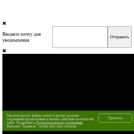
Введите почту для
уведомления
Мы используем файлы cookie и другие средства
Принять
сохранений предпочтений и анализа действий посетителей
сайта. Подробнее в
Пользовательском соглашении
.
Нажмите "Принять", чтобы дать свое согласие.