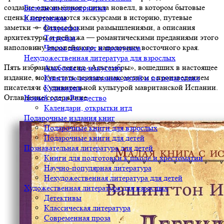
создание одноимённого цикла новелл, в котором бытовые
Билеты на мероприятия
сценки перемежаются экскурсами в историю, путевые
Канцтовары
заметки — философскими размышлениями, а описания
Открытки
архитектуры и пейзажа — романтическими преданиями этого
Тетрадки
наполовину европейского, наполовину восточного края.
Чехлы для карт и пропусков
Нехудожественная литература для взрослых
Пять избранных легенд «Альгамбры», вошедших в настоящее
Альбомы по искусству
издание, могут стать первым знакомством с произведением
Книги по воспитанию детей и по педагогике
писателя и с удивительной культурой мавританской Испании.
Кулинария
Оглавление/содержание
Новый год и Рождество
Календари, открытки итд
Подарочные издания книг
Подарочные книги для взрослых
Подарочные книги для детей
Познавательная литература для детей
Книги для подготовки к школе и хрестоматии
Научно-популярная литература
Нехудожественная литература для детей
Художественная литература для взрослых
Детективы
Классическая литература
Современная проза