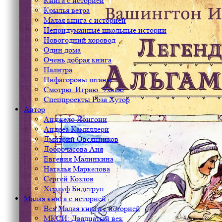
Книга с историей
Крылья ветра
Малая книга с историей
Непридуманные школьные истории
Новогодний хоровод
Один дома
Очень добрая книга
Палитра
Пифагоровы штаны
Смотрю. Играю. Узнаю
Спецпроекты Роза Хутор
Автор
Анджело Лонгони
Андреа Камиллери
Дмитрий Овсянников
Доброчасова Аня
Евгения Малинкина
Наталья Маркелова
Сергей Козлов
Херлуф Бидструп
Малая книга с историей
Вся Малая книга с историей
МКСИ: Двадцатый век