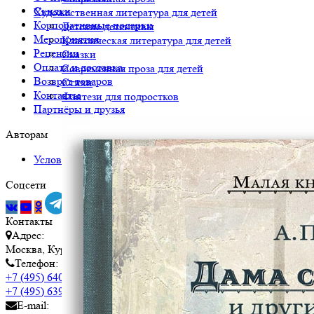
Скидки
Художественная литература для детей
Корпоративные подарки
Детские детективы
Мероприятия
Классическая литература для детей
Рецензии
Сказки
Оплата и доставка
Современная проза для детей
Возврат товаров
Стихи
Контакты
Фэнтези для подростков
Партнёры и друзья
Авторам
Условия сотрудничества
Соцсети
Контакты
Адрес:
Москва, Курсовой пер, дом 17, строение 1
Телефон:
+7 (495) 640-39-36
- магазин
+7 (495) 639-93-49
- издательство
E-mail: