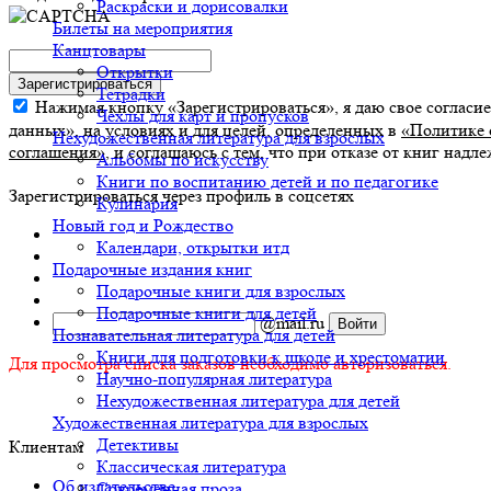
Раскраски и дорисовалки
Билеты на мероприятия
Канцтовары
Открытки
Зарегистрироваться
Тетрадки
Нажимая кнопку «Зарегистрироваться», я даю свое согласи
Чехлы для карт и пропусков
данных», на условиях и для целей, определенных в
«Политике 
Нехудожественная литература для взрослых
соглашения»
, и соглашаюсь с тем, что при отказе от книг надл
Альбомы по искусству
Книги по воспитанию детей и по педагогике
Зарегистрироваться через профиль в соцсетях
Кулинария
Новый год и Рождество
Календари, открытки итд
Подарочные издания книг
Подарочные книги для взрослых
Подарочные книги для детей
@mail.ru
Познавательная литература для детей
Книги для подготовки к школе и хрестоматии
Для просмотра списка заказов необходимо авторизоваться.
Научно-популярная литература
Нехудожественная литература для детей
Художественная литература для взрослых
Детективы
Клиентам
Классическая литература
Об издательстве
Современная проза