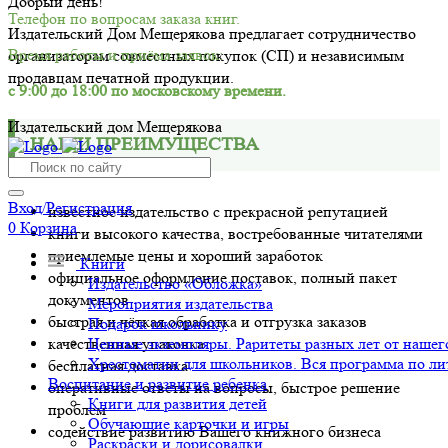
Добрый день!
Телефон по вопросам заказа книг.
Издательский Дом Мещерякова предлагает сотрудничество
Время работы и приёма заявок:
организаторам совместных покупок (СП) и независимым
продавцам печатной продукции.
с 9:00 до 18:00 по московскому времени.
Издательский дом Мещерякова
НАШИ ПРЕИМУЩЕСТВА
Вход/Регистрация
известное издательство с прекрасной репутацией
0
Корзина
книги высокого качества, востребованные читателями
приемлемые цены и хороший заработок
Книги
официальное оформление поставок, полный пакет
Издательство «Обложка»
документов
Мероприятия издательства
быстрая и чёткая обработка и отгрузка заказов
Подарок школьнику
Ценные экземпляры. Раритеты разных лет от нашего
качественная упаковка
Хрестоматии для школьников. Вся программа по ли
бесплатная доставка
Воспитание и развитие ребенка
оперативные ответы на вопросы, быстрое решение
Книги для развития детей
проблем
Обучающие карточки и игры
содействие развитию Вашего книжного бизнеса
Раскраски и дорисовалки