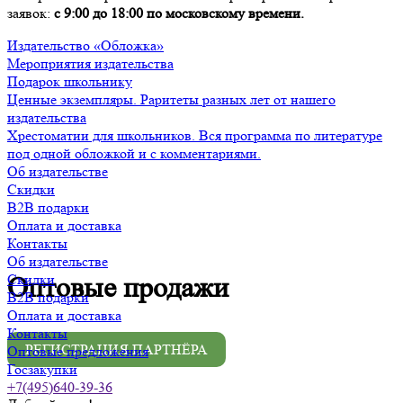
заявок:
с 9:00 до 18:00 по московскому времени.
Издательство «Обложка»
Мероприятия издательства
Подарок школьнику
Ценные экземпляры. Раритеты разных лет от нашего
издательства
Хрестоматии для школьников. Вся программа по литературе
под одной обложкой и с комментариями.
Об издательстве
Скидки
B2B подарки
Оплата и доставка
Контакты
Об издательстве
Скидки
Оптовые продажи
B2B подарки
Оплата и доставка
Контакты
РЕГИСТРАЦИЯ ПАРТНЁРА
Оптовые предложения
Госзакупки
+7(495)640-39-36