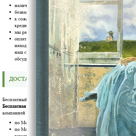
наличными или картой при самовывозе из издательства
безналичная предоплата на наш расчетный счёт
к сожалению, передача книг на реализацию или в
кредит невозможна
мы работаем с НДС, он уже включен в цену
оплата возможна только от резидентов РФ. Если Вы
находитесь в другой стране, Вы не сможете оплатить
наш счет. В этом случае, перед оплатой обязательно
обсудите варианты с нашим менеджером.
ДОСТАВКА
Бесплатный самовывоз по адресу: Москва, ул.Россолимо, 17с3
Бесплатная доставка
по Москве и по России транспортной
компанией ПЭК:
по Москве в пределах МКАД - по адресу
по Москве за пределы МКАД - до ближайшего к Вам
терминала ПЭК