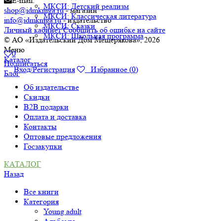
E-mail:
МКСИ: Детский реализм
shop@idmkniga.ru
- магазин
МКСИ: Классическая литература
info@idmkniga.ru
- издательство
МКСИ: Сказки
Личный кабинет
Сообщить об ошибке на сайте
МКСИ: Школьная программа
© АО «Издательский Дом Мещерякова», 2026
Меню
0
Каталог
Подписаться
Вход/Регистрация
Избранное (
0
)
Блог
Об издательстве
Скидки
B2B подарки
Оплата и доставка
Контакты
Оптовые предложения
Госзакупки
КАТАЛОГ
Назад
Все книги
Категория
Young adult