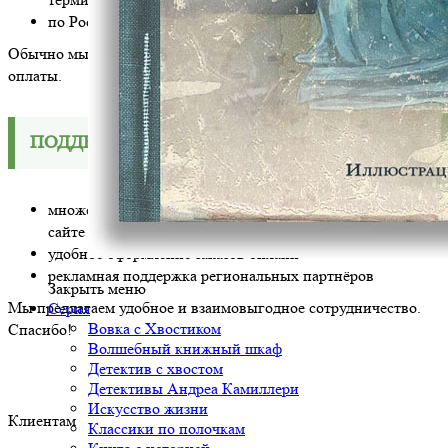
по России - до ближайшего к Вам терминала ПЭК
Обычно мы отгружаем заказы в течение 1-3 дней с момента
оплаты.
ПОДДЕРЖКА
множество функций в
личном кабинете партнёра
на
сайте издательства
удобное оформление заказов онлайн
рекламная поддержка региональных партнёров
Закрыть меню
Мы предлагаем удобное и взаимовыгодное сотрудничество.
Серия
Вовка с Хвостиком
Спасибо!
Волшебный книжный шкаф
Детектив с хвостом
Детективы Андреа Камиллери
Искусство жизни
Клиентам
Классики по полочкам