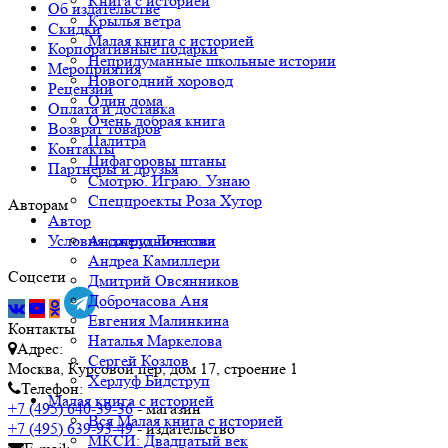
Книга с историей
Об издательстве
Крылья ветра
Скидки
Малая книга с историей
Корпоративные подарки
Непридуманные школьные истории
Мероприятия
Новогодний хоровод
Рецензии
Один дома
Оплата и доставка
Очень добрая книга
Возврат товаров
Палитра
Контакты
Пифагоровы штаны
Партнёры и друзья
Смотрю. Играю. Узнаю
Спецпроекты Роза Хутор
Авторам
Автор
Анджело Лонгони
Условия сотрудничества
Андреа Камиллери
Соцсети
Дмитрий Овсянников
Доброчасова Аня
Евгения Малинкина
Контакты
Наталья Маркелова
Адрес:
Сергей Козлов
Москва, Курсовой пер, дом 17, строение 1
Херлуф Бидструп
Телефон:
Малая книга с историей
+7 (495) 640-39-36
- магазин
Вся Малая книга с историей
+7 (495) 639-93-49
- издательство
МКСИ: Двадцатый век