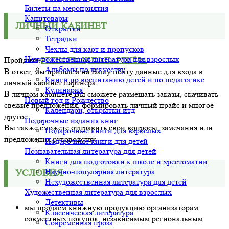
Билеты на мероприятия
Канцтовары
ЛИЧНЫЙ КАБИНЕТ
Открытки
Тетрадки
Чехлы для карт и пропусков
Нехудожественная литература для взрослых
Пройдите
РЕГИСТРАЦИЮ ПАРТНЁРА
Альбомы по искусству
В ответ, мы пришлем на Вашу почту данные для входа в
Книги по воспитанию детей и по педагогике
личный кабинет партнёра.
Кулинария
В личном кабинете Вы сможете размещать заказы, скачивать
Новый год и Рождество
свежие предложения, формировать личный прайс и многое
Календари, открытки итд
другое.
Подарочные издания книг
Вы также сможете отправить свои вопросы, замечания или
Подарочные книги для взрослых
предложения руководству.
Подарочные книги для детей
Познавательная литература для детей
Книги для подготовки к школе и хрестоматии
Научно-популярная литература
УСЛОВИЯ
Нехудожественная литература для детей
Художественная литература для взрослых
Детективы
мы продаём книжную продукцию организаторам
Классическая литература
совместных покупок, независимым региональным
Современная проза