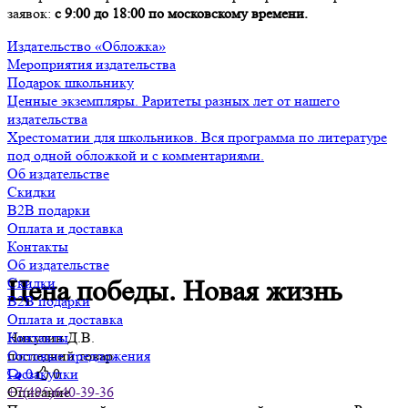
заявок:
с 9:00 до 18:00 по московскому времени.
Издательство «Обложка»
Мероприятия издательства
Подарок школьнику
Ценные экземпляры. Раритеты разных лет от нашего
издательства
Хрестоматии для школьников. Вся программа по литературе
под одной обложкой и с комментариями.
Об издательстве
Скидки
B2B подарки
Оплата и доставка
Контакты
Об издательстве
Скидки
Цена победы. Новая жизнь
B2B подарки
Оплата и доставка
Никулин Д.В.
Контакты
последний товар
Оптовые предложения
0
0
Госзакупки
Описание
+7(495)640-39-36