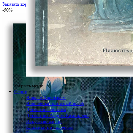
Заказать корпоративный тираж
-50%
Закрыть меню
Серия
Вовка с Хвостиком
Волшебный книжный шкаф
Детектив с хвостом
Детективы Андреа Камиллери
Искусство жизни
Классики по полочкам