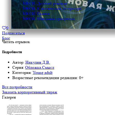
МКСИ: Детский реализм
МКСИ: Классическая литература
МКСИ: Сказки
МКСИ: Школьная программа
0
Подписаться
Блог
Читать отрывок
Подробности
Автор:
Никулин Д.В.
Серия:
Обложка.Смысл
Категория:
Young adult
Возрастные рекомендации редакции:
0+
Все подробности
Заказать корпоративный тираж
Галерея