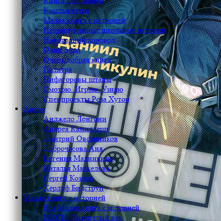
Книга с историей
Крылья ветра
Малая книга с историей
Непридуманные школьные истории
Новогодний хоровод
Один дома
Очень добрая книга
Палитра
Пифагоровы штаны
Смотрю. Играю. Узнаю
Спецпроекты Роза Хутор
Автор
Анджело Лонгони
Андреа Камиллери
Дмитрий Овсянников
Доброчасова Аня
Евгения Малинкина
Наталья Маркелова
Сергей Козлов
Херлуф Бидструп
Малая книга с историей
Вся Малая книга с историей
МКСИ: Двадцатый век