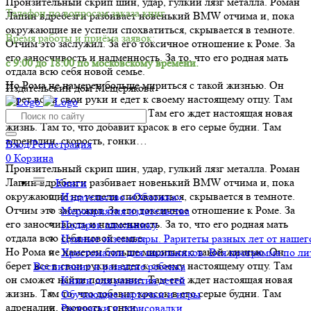
Пронзительный скрип шин, удар, гулкий лязг металла. Роман
Телефон по вопросам заказа книг.
Лапин вдребезги разбивает новенький BMW отчима и, пока
окружающие не успели спохватиться, скрывается в темноте.
Время работы и приёма заявок:
Отчим это заслужил. За его токсичное отношение к Роме. За
его заносчивость и надменность. За то, что его родная мать
с 9:00 до 18:00 по московскому времени.
отдала всю себя новой семье.
Но Рома не намерен больше мириться с такой жизнью. Он
Издательский дом Мещерякова
берет все в свои руки и едет к своему настоящему отцу. Там
он сможет найти понимание. Там его ждет настоящая новая
жизнь. Там то, что добавит красок в его серые будни. Там
адреналин, скорость, гонки…
Вход/Регистрация
0
Корзина
Пронзительный скрип шин, удар, гулкий лязг металла. Роман
Лапин вдребезги разбивает новенький BMW отчима и, пока
Книги
окружающие не успели спохватиться, скрывается в темноте.
Издательство «Обложка»
Отчим это заслужил. За его токсичное отношение к Роме. За
Мероприятия издательства
его заносчивость и надменность. За то, что его родная мать
Подарок школьнику
отдала всю себя новой семье.
Ценные экземпляры. Раритеты разных лет от нашего
Но Рома не намерен больше мириться с такой жизнью. Он
Хрестоматии для школьников. Вся программа по ли
берет все в свои руки и едет к своему настоящему отцу. Там
Воспитание и развитие ребенка
он сможет найти понимание. Там его ждет настоящая новая
Книги для развития детей
жизнь. Там то, что добавит красок в его серые будни. Там
Обучающие карточки и игры
адреналин, скорость, гонки…
Раскраски и дорисовалки