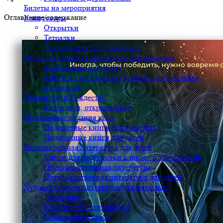
Билеты на мероприятия
Оглавление/содержание
Канцтовары
Открытки
Тетрадки
Чехлы для карт и пропусков
Нехудожественная литература для взрослых
Альбомы по искусству
Книги по воспитанию детей и по педагогике
Кулинария
Новый год и Рождество
Календари, открытки итд
Подарочные издания книг
Подарочные книги для взрослых
Подарочные книги для детей
Познавательная литература для детей
Книги для подготовки к школе и хрестоматии
Научно-популярная литература
Нехудожественная литература для детей
Художественная литература для взрослых
Детективы
Классическая литература
Современная проза