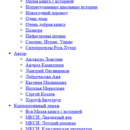
Малая книга с историей
Непридуманные школьные истории
Новогодний хоровод
Один дома
Очень добрая книга
Палитра
Пифагоровы штаны
Смотрю. Играю. Узнаю
Спецпроекты Роза Хутор
Автор
Анджело Лонгони
Андреа Камиллери
Дмитрий Овсянников
Доброчасова Аня
Евгения Малинкина
Наталья Маркелова
Сергей Козлов
Херлуф Бидструп
Корпоративный тираж
Вся Малая книга с историей
МКСИ: Двадцатый век
МКСИ: Детский реализм
МКСИ: Классическая литература