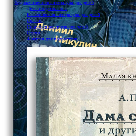
Художественная литература для детей
Детские детективы
Классическая литература для детей
Сказки
Современная проза для детей
Стихи
Фэнтези для подростков