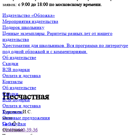
заявок:
с 9:00 до 18:00 по московскому времени.
Издательство «Обложка»
Мероприятия издательства
Подарок школьнику
Ценные экземпляры. Раритеты разных лет от нашего
издательства
Хрестоматии для школьников. Вся программа по литературе
под одной обложкой и с комментариями.
Об издательстве
Скидки
B2B подарки
Оплата и доставка
Контакты
Об издательстве
Скидки
Несчастная
B2B подарки
Оплата и доставка
Тургенев И.С.
Контакты
мало
Оптовые предложения
0
2
Госзакупки
Описание
+7(495)640-39-36