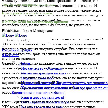
Человеку необходимо надежное пристанище — место, где
Телефон по вопросам заказа книг.
можно укрыться от яростных бурь беспощадного мира. И
какое отчаяние, какая трагедия может постичь человеческое
Время работы и приёма заявок:
существо, если нигде на всем белом свете не найти ему души
верящей, понимающей, родной! Загнанному в угол по воле
с 9:00 до 18:00 по московскому времени.
жестокого рока, не достичь ему счастья, не узнать ему
радости.
Издательский дом Мещерякова
Иван Сергеевич Тургенев известен всем как глас настроений
XIX века. Но мало кто знает его как рассказчика вечных
историй о сломанных людских судьбах. Его описания так
Вход/Регистрация
живы, а стиль так ярок, что читателю начинает казаться: он
0
Корзина
сам был свидетелем...
Человеку необходимо надежное пристанище — место, где
Книги
можно укрыться от яростных бурь беспощадного мира. И
Издательство «Обложка»
какое отчаяние, какая трагедия может постичь человеческое
Мероприятия издательства
существо, если нигде на всем белом свете не найти ему души
Подарок школьнику
верящей, понимающей, родной! Загнанному в угол по воле
Ценные экземпляры. Раритеты разных лет от нашего
жестокого рока, не достичь ему счастья, не узнать ему
Хрестоматии для школьников. Вся программа по ли
радости.
Воспитание и развитие ребенка
Книги для развития детей
Иван Сергеевич Тургенев известен всем как глас настроений
Обучающие карточки и игры
XIX века. Но мало кто знает его как рассказчика вечных
Раскраски и дорисовалки