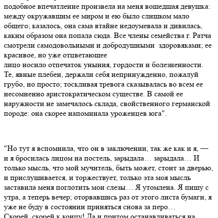
подобное впечатление произвела на меня вошедшая девушка:
между окружавшим ее миром и ею было слишком мало
общего; казалось, она сама втайне недоумевала и дивилась,
каким образом она попала сюда. Все члены семейства г. Ратча
смотрели самодовольными и добродушными здоровяками; ее
красивое, но уже отцветающее
лицо носило отпечаток уныния, гордости и болезненности.
Те, явные плебеи, держали себя непринужденно, пожалуй
грубо, но просто; тоскливая тревога сказывалась во всем ее
несомненно аристократическом существе. В самой ее
наружности не замечалось склада, свойственного германской
породе: она скорее напоминала уроженцев юга".
"Но тут я вспомнила, что он в заключении, так же как и я, —
и я бросилась лицом на постель, зарыдала… зарыдала… И
только мысль, что мой мучитель, быть может, стоит за дверью,
и прислушивается, и торжествует, только эта моя мысль
заставила меня поглотить мои слезы… Я утомлена. Я пишу с
утра, а теперь вечер; оторвавшись раз от этого листа бумаги, я
уже не буду в состоянии приняться снова за перо…
Скорей, скорей к концу! Да и притом останавливаться на