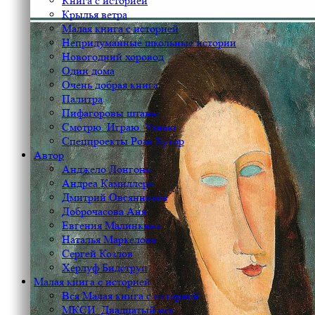
Книга с историей
Крылья ветра
Малая книга с историей
Непридуманные школьные истории
Новогодний хоровод
Один дома
Очень добрая книга
Палитра
Пифагоровы штаны
Смотрю. Играю. Узнаю
Спецпроекты Роза Хутор
Автор
Анджело Лонгони
Андреа Камиллери
Дмитрий Овсянников
Доброчасова Аня
Евгения Малинкина
Наталья Маркелова
Сергей Козлов
Херлуф Бидструп
Малая книга с историей
Вся Малая книга с историей
МКСИ: Двадцатый век