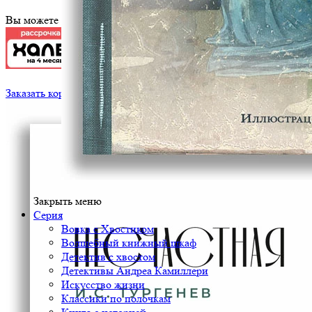
Вы можете оплатить эту книгу картой
Заказать корпоративный тираж
Закрыть меню
Серия
Вовка с Хвостиком
Волшебный книжный шкаф
Детектив с хвостом
Детективы Андреа Камиллери
Искусство жизни
Классики по полочкам