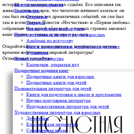
историй о сломанных людских судьбах. Его описания так
Билеты на мероприятия
живы, а стиль так ярок, что читателю начинает казаться: он
Канцтовары
сам был свидетелем тех драматичных событий, он сам был
Открытки
там и все испытал. Повести «Несчастная» и «Первая любовь»,
Тетрадки
собранные под одной обложкой, с первых страниц завоюют
Чехлы для карт и пропусков
ваше сердце — только если оно у вас есть.
Нехудожественная литература для взрослых
Альбомы по искусству
Откройте книгу и прикоснитесь к затерянным в потоке
Книги по воспитанию детей и по педагогике
времени жемчужинам мировой литературы!
Кулинария
Оглавление/содержание
Новый год и Рождество
Календари, открытки итд
Подарочные издания книг
Подарочные книги для взрослых
Подарочные книги для детей
Познавательная литература для детей
Книги для подготовки к школе и хрестоматии
Научно-популярная литература
Нехудожественная литература для детей
Художественная литература для взрослых
Детективы
Классическая литература
Современная проза