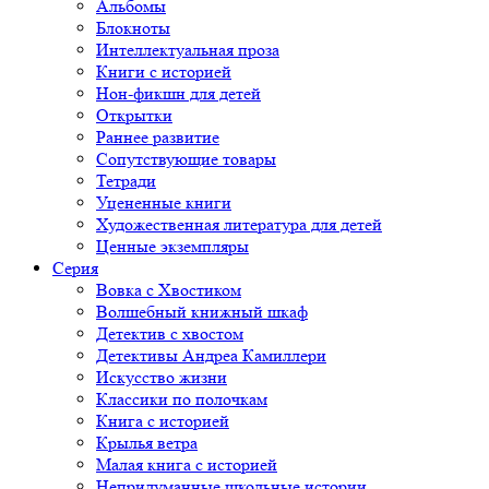
Альбомы
Блокноты
Интеллектуальная проза
Книги с историей
Нон-фикшн для детей
Открытки
Раннее развитие
Сопутствующие товары
Тетради
Уцененные книги
Художественная литература для детей
Ценные экземпляры
Серия
Вовка с Хвостиком
Волшебный книжный шкаф
Детектив с хвостом
Детективы Андреа Камиллери
Искусство жизни
Классики по полочкам
Книга с историей
Крылья ветра
Малая книга с историей
Непридуманные школьные истории