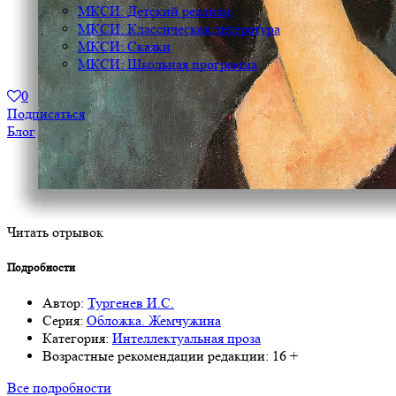
МКСИ: Детский реализм
МКСИ: Классическая литература
МКСИ: Сказки
МКСИ: Школьная программа
0
Подписаться
Блог
Читать отрывок
Подробности
Автор:
Тургенев И.С.
Серия:
Обложка. Жемчужина
Категория:
Интеллектуальная проза
Возрастные рекомендации редакции:
16 +
Все подробности