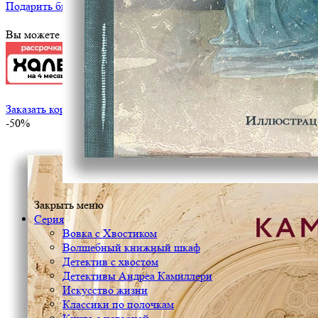
Подарить библиотеке
?
Вы можете оплатить эту книгу картой
Заказать корпоративный тираж
-50%
Закрыть меню
Серия
Вовка с Хвостиком
Волшебный книжный шкаф
Детектив с хвостом
Детективы Андреа Камиллери
Искусство жизни
Классики по полочкам