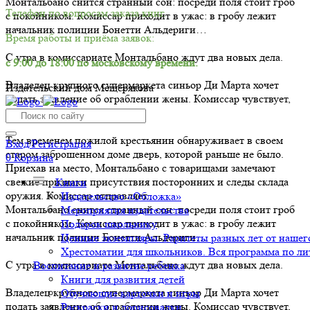
Монтальбано снится странный сон: посреди поля стоит гроб
Телефон по вопросам заказа книг.
с покойником. Комиссар приходит в ужас: в гробу лежит
начальник полиции Бонетти Альдериги…
Время работы и приёма заявок:
С утра в комиссариате Монтальбано ждут два новых дела.
с 9:00 до 18:00 по московскому времени.
Владелец крупного супермаркета синьор Ди Марта хочет
Издательский дом Мещерякова
подать заявление об ограблении жены. Комиссар чувствует,
что здесь что-то не так…
Тем временем пожилой крестьянин обнаруживает в своем
Вход/Регистрация
старом заброшенном доме дверь, которой раньше не было.
0
Корзина
Приехав на место, Монтальбано с товарищами замечают
свежие признаки присутствия посторонних и следы склада
Книги
оружия. Комиссар отправляет...
Издательство «Обложка»
Монтальбано снится странный сон: посреди поля стоит гроб
Мероприятия издательства
с покойником. Комиссар приходит в ужас: в гробу лежит
Подарок школьнику
начальник полиции Бонетти Альдериги…
Ценные экземпляры. Раритеты разных лет от нашего
Хрестоматии для школьников. Вся программа по ли
С утра в комиссариате Монтальбано ждут два новых дела.
Воспитание и развитие ребенка
Книги для развития детей
Владелец крупного супермаркета синьор Ди Марта хочет
Обучающие карточки и игры
подать заявление об ограблении жены. Комиссар чувствует,
Раскраски и дорисовалки