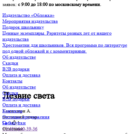
заявок:
с 9:00 до 18:00 по московскому времени.
Издательство «Обложка»
Мероприятия издательства
Подарок школьнику
Ценные экземпляры. Раритеты разных лет от нашего
издательства
Хрестоматии для школьников. Вся программа по литературе
под одной обложкой и с комментариями.
Об издательстве
Скидки
B2B подарки
Оплата и доставка
Контакты
Об издательстве
Скидки
Лезвие света
B2B подарки
Оплата и доставка
Камиллери А.
Контакты
последний товар
Оптовые предложения
0
1
Госзакупки
Описание
+7(495)640-39-36