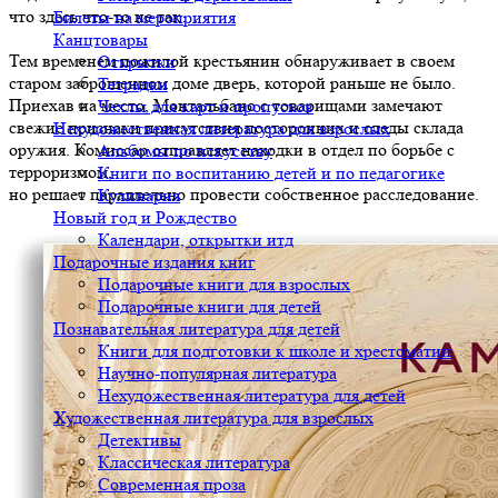
что здесь что-то не так…
Билеты на мероприятия
Канцтовары
Тем временем пожилой крестьянин обнаруживает в своем
Открытки
старом заброшенном доме дверь, которой раньше не было.
Тетрадки
Приехав на место, Монтальбано с товарищами замечают
Чехлы для карт и пропусков
свежие признаки присутствия посторонних и следы склада
Нехудожественная литература для взрослых
оружия. Комиссар отправляет находки в отдел по борьбе с
Альбомы по искусству
терроризмом,
Книги по воспитанию детей и по педагогике
но решает параллельно провести собственное расследование.
Кулинария
Новый год и Рождество
Календари, открытки итд
Подарочные издания книг
Подарочные книги для взрослых
Подарочные книги для детей
Познавательная литература для детей
Книги для подготовки к школе и хрестоматии
Научно-популярная литература
Нехудожественная литература для детей
Художественная литература для взрослых
Детективы
Классическая литература
Современная проза