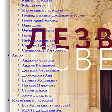
Книга с историей
Крылья ветра
Малая книга с историей
Непридуманные школьные истории
Новогодний хоровод
Один дома
Очень добрая книга
Палитра
Пифагоровы штаны
Смотрю. Играю. Узнаю
Спецпроекты Роза Хутор
Автор
Анджело Лонгони
Андреа Камиллери
Дмитрий Овсянников
Доброчасова Аня
Евгения Малинкина
Наталья Маркелова
Сергей Козлов
Херлуф Бидструп
Малая книга с историей
Вся Малая книга с историей
МКСИ: Двадцатый век