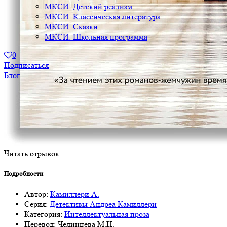
МКСИ: Детский реализм
МКСИ: Классическая литература
МКСИ: Сказки
МКСИ: Школьная программа
0
Подписаться
Блог
Читать отрывок
Подробности
Автор:
Камиллери А.
Серия:
Детективы Андреа Камиллери
Категория:
Интеллектуальная проза
Перевод:
Челинцева М.Н.